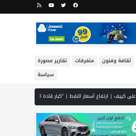
ثقافة وفنون
متفرقات
تقارير مصورة
سياسة
ة حر شديدة اعتبارا من الغد | يونيسف تتخذ إجراءات ضد موظف بسبب «مزاعم تجسس» لصالح إسرائيل | مستوطنون يهاجمون قرية أبو نجيم ويصيبون 