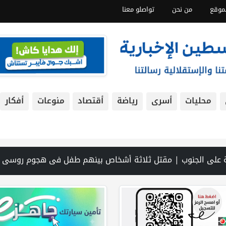
موقع
من نحن
تواصلو معنا
محليات
أسرى
رياضة
أقتصاد
منوعات
أفكار
 يبحثون عن مخرج من حرب إيران | الحرب في الخليج | تقدم نحو اتفاق بشأن هرمز.. ومسودة لترتيبات الملاحة | حالة الطقس: ارتفاع طفيف وموج