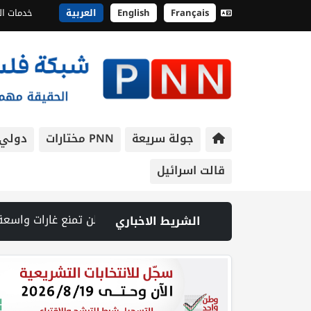
Français
English
العربية
خدمات ال
جولة سريعة
PNN مختارات
دولي
قالت اسرائيل
طن تمنع غارات واسعة على الجنوب | مقتل ثلاثة أشخاص بينهم طفل في هجوم روسي على كييف | ارتفاع أسعار النفط | "كبار قادة الجيش الأمريكي
الشريط الاخباري