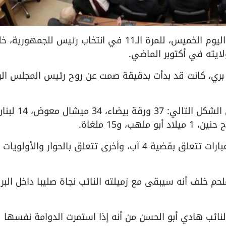
بيروت/PNN- فشل مجلس النواب اللبناني، اليوم الخميس، للمرة الـ11 في انتخاب رئيس للجمهورية
ايته في أكتوبر الماضي.
بري، كانت قد بدأت بدقيقة صمت عن روح رئيس المجلس الر
وبعد انتهاء فرز الأصوات جاءت النتائج على الشكل التالي: 37 ورقة بيضاء، 34 ميشال
مع الإشارة إلى أن الأوراق الملغاة تحمل عبارات تتعلق بقضية 4 آب، وأخرى تتعلق بالحوار والأولويات
حم خلف أنه سيبقى مع زميلته النائب نجاة صليبا داخل البر
النائب هادي أبو الحسن من أنه إذا استمرت الدوامة نفسها ف