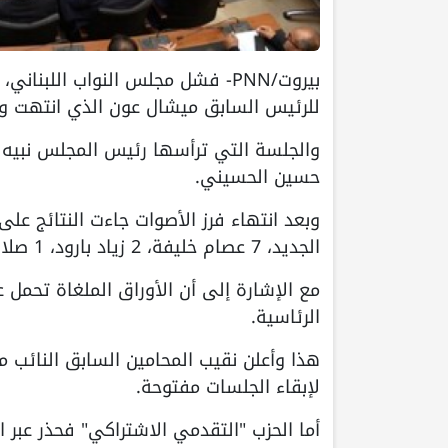
للرئيس السابق ميشال عون الذي انتهت ول
والجلسة التي ترأسها رئيس المجلس نبيه 
حسين الحسيني.
الجديد، 7 عصام خليفة، 2 زياد بارود، 1 صلاح حنين، 1 ميلاد أبو ملهب، و15 ملغاة.
الرئاسية.
هذا وأعلن نقيب المحامين السابق النائب مل
لإبقاء الجلسات مفتوحة.
أما الحزب "التقدمي الاشتراكي" فحذر عبر 