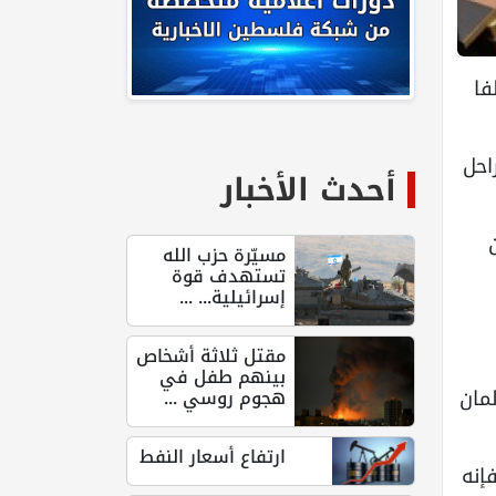
، خلفا
احل
أحدث الأخبار
 معوض، 14 لبنان
مسيّرة حزب الله
تستهدف قوة
إسرائيلية... ...
مقتل ثلاثة أشخاص
بينهم طفل في
لمان
هجوم روسي ...
ارتفاع أسعار النفط
إنه