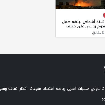
ثلاثة أشخاص بينهم طفل
وم روسي على كييف
ق
دولي
محليات
أسرى
رياضة
أقتصاد
منوعات
أفكار
ثقافة وفنو