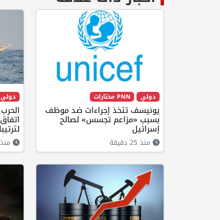
دولي
PNN مختارات
دولي
يونيسف تتخذ إجراءات ضد موظف
الحرب 
بسبب «مزاعم تجسس» لصالح
اتفاق
إسرائيل
لترتيب
منذ 25 دقيقة
منذ 20 دقيق