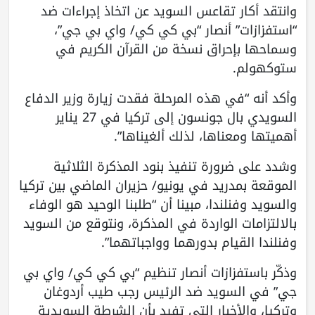
وانتقد أكار تقاعس السويد عن اتخاذ إجراءات ضد
“استفزازات” أنصار “بي كي كي/ واي بي جي”،
وسماحها بإحراق نسخة من القرآن الكريم في
ستوكهولم.
وأكد أنه “في هذه المرحلة فقدت زيارة وزير الدفاع
السويدي بال جونسون إلى تركيا في 27 يناير
أهميتها ومعناها، لذلك ألغيناها”.
وشدد على ضرورة تنفيذ بنود المذكرة الثلاثية
الموقعة بمدريد في يونيو/ حزيران الماضي بين تركيا
والسويد وفنلندا، مبينا أن “طلبنا الوحيد هو الوفاء
بالالتزامات الواردة في المذكرة، ونتوقع من السويد
وفنلندا القيام بدورهما وواجباتهما”.
وذكّر باستفزازات أنصار تنظيم “بي كي كي/ واي بي
جي” في السويد ضد الرئيس رجب طيب أردوغان
وتركيا، والأخبار التي تفيد بأن الشرطة السويدية