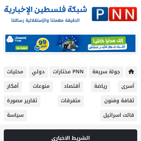
جولة سريعة
PNN مختارات
دولي
محليات
أسرى
رياضة
أقتصاد
منوعات
أفكار
ثقافة وفنون
متفرقات
تقارير مصورة
قالت اسرائيل
سياسة
الشريط الاخباري