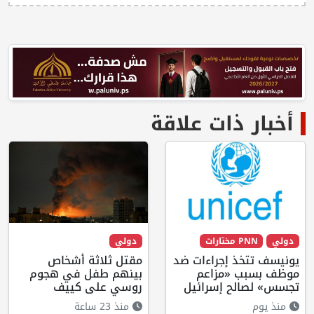
أخبار ذات علاقة
دولي
PNN مختارات
دولي
يونيسف تتخذ إجراءات ضد
مقتل ثلاثة أشخاص
موظف بسبب «مزاعم
بينهم طفل في هجوم
تجسس» لصالح إسرائيل
روسي على كييف
منذ يوم
منذ 23 ساعة