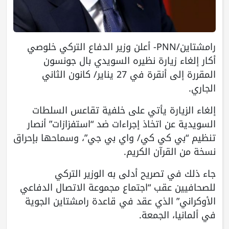
رامشتاين/PNN- أعلن وزير الدفاع التركي خلوصي
أكار إلغاء زيارة نظيره السويدي بال جونسون
المقررة إلى أنقرة في 27 يناير/ كانون الثاني
الجاري.
إلغاء الزيارة يأتي على خلفية تقاعس السلطات
السويدية عن اتخاذ إجراءات ضد “استفزازات” أنصار
تنظيم “بي كي كي/ واي بي جي”، وسماحها بإحراق
نسخة من القرآن الكريم.
جاء ذلك في تصريح أدلى به الوزير التركي
للصحافيين عقب “اجتماع مجموعة الاتصال الدفاعي
الأوكراني” الذي عقد في قاعدة رامشتاين الجوية
في ألمانيا، الجمعة.