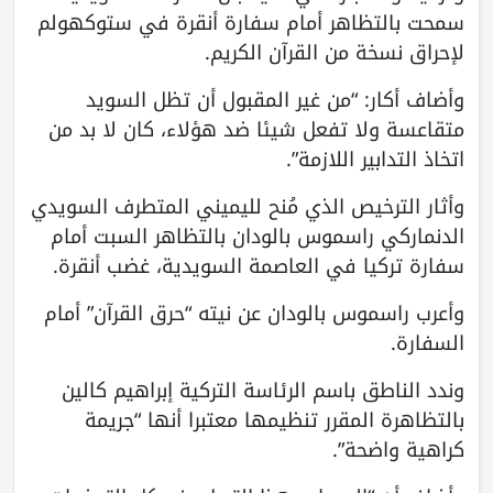
سمحت بالتظاهر أمام سفارة أنقرة في ستوكهولم
لإحراق نسخة من القرآن الكريم.
وأضاف أكار: “من غير المقبول أن تظل السويد
متقاعسة ولا تفعل شيئا ضد هؤلاء، كان لا بد من
اتخاذ التدابير اللازمة”.
وأثار الترخيص الذي مُنح لليميني المتطرف السويدي
الدنماركي راسموس بالودان بالتظاهر السبت أمام
سفارة تركيا في العاصمة السويدية، غضب أنقرة.
وأعرب راسموس بالودان عن نيته “حرق القرآن” أمام
السفارة.
وندد الناطق باسم الرئاسة التركية إبراهيم كالين
بالتظاهرة المقرر تنظيمها معتبرا أنها “جريمة
كراهية واضحة”.