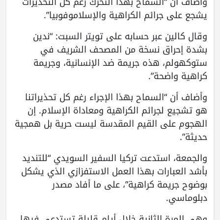
وأضاف أن “السماح بهذا التحرك رغم كل التحذيرات
يشجع على جرائم الكراهية والإسلاموفوبيا”.
وقال كالين عبر حسابه على تويتر السبت: “ندين
بشدة إحراق نسخة من المصحف الشريف في
ستوكهولم، هذه جريمة ضد الإنسانية، وجريمة
كراهية واضحة”.
وأضاف أن “السماح بهذا الإجراء رغم كل تحذيراتنا
هو تشجيع لجرائم الكراهية ومعاداة الإسلام. إن
الهجوم على القيم المقدسة ليست حرية بل همجية
حديثة”.
والجمعة، استدعت تركيا السفير السويدي “للتنديد
بأشد العبارات بهذا العمل الاستفزازي الذي يشكل
بوضوح جريمة كراهية”، على ما أفاد مصدر
دبلوماسي.
وهي المرة الثانية خلال أيام قليلة تستدعي فيها