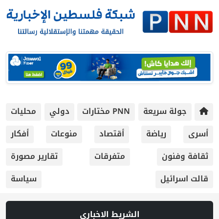
جولة سريعة
PNN مختارات
دولي
محليات
أسرى
رياضة
أقتصاد
منوعات
أفكار
ثقافة وفنون
متفرقات
تقارير مصورة
قالت اسرائيل
سياسة
الشريط الاخباري