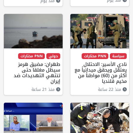
منذ يوم
منذ يوم
سياسة
PNN مختارات
دولي
PNN مختارات
نادي الأسير: الاحتلال
طهران: مضيق هرمز
يعتقل ويحقق ميدانياً مع
سيظل مغلقا حتى
أكثر من (60) مواطناً من
تنتهي التهديدات ضد
مخيم قلنديا
إيران
منذ 22 ساعة
منذ 21 ساعة