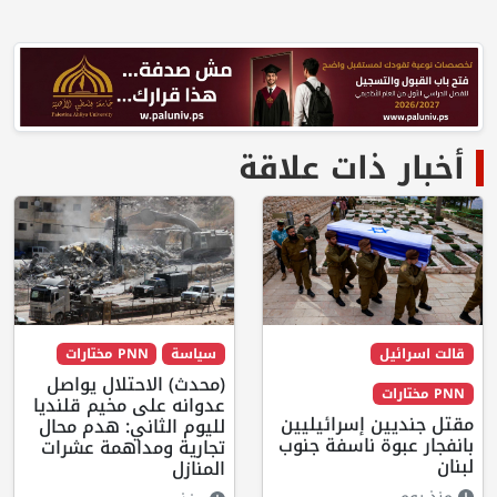
أخبار ذات علاقة
قالت اسرائيل
سياسة
PNN مختارات
(محدث) الاحتلال يواصل
PNN مختارات
عدوانه على مخيم قلنديا
مقتل جنديين إسرائيليين
لليوم الثاني: هدم محال
بانفجار عبوة ناسفة جنوب
تجارية ومداهمة عشرات
لبنان
المنازل