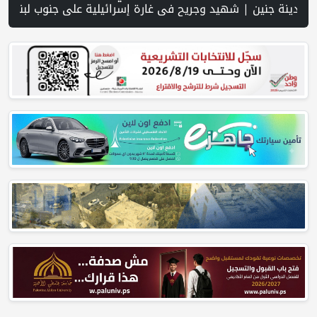
عرض واقع التعليم بالمصادر المفتوحة وفرص نجاحه في فلسطين. | خلال 300 يوم.. 4091 خرقا إسرائيليا لاتفاق غزة و1254 شهيدا | الدفاع المدني ينتشل جثامين ورفات 19 شهيداً في غزة من تحت أنقاض منزل لعائلة ويواصل البحث عن مفقودين | 8 دول عربية وإسلامية تدين انتهاكات إسرائيل في غزة وتحذر من نسف المسار السياسي | "هيومن رايتس ووتش" تتهم "إسرائيل" بجرائم حرب بعد اغتيال الصحفية آمال خليل في جنوب لبنان | طهران: مضيق هرمز سيظل مغلقا 