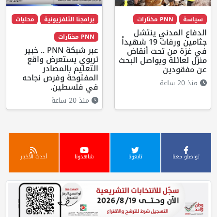
سياسة
PNN مختارات
برامجنا التلفزيونية
محليات
الدفاع المدني ينتشل
PNN مختارات
جثامين ورفات 19 شهيداً
عبر شبكة PNN .. خبير
في غزة من تحت أنقاض
تربوي يستعرض واقع
منزل لعائلة ويواصل البحث
التعليم بالمصادر
عن مفقودين
المفتوحة وفرص نجاحه
منذ 20 ساعة
في فلسطين.
منذ 20 ساعة
تواصلو معنا
تابعونا
شاهدونا
أحدث الأخبار