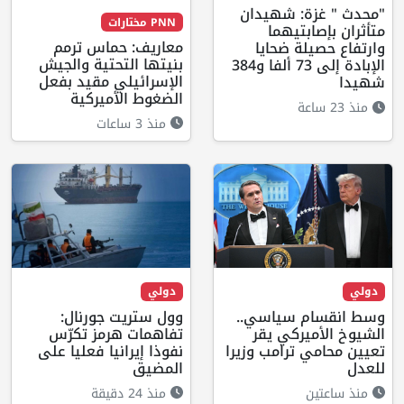
"محدث " غزة: شهيدان
PNN مختارات
متأثران بإصابتيهما
معاريف: حماس ترمم
وارتفاع حصيلة ضحايا
بنيتها التحتية والجيش
الإبادة إلى 73 ألفا و384
الإسرائيلي مقيد بفعل
شهيدا
الضغوط الأميركية
منذ 23 ساعة
منذ 3 ساعات
دولي
دولي
وسط انقسام سياسي..
وول ستريت جورنال:
الشيوخ الأميركي يقر
تفاهمات هرمز تكرّس
تعيين محامي ترامب وزيرا
نفوذا إيرانيا فعليا على
للعدل
المضيق
منذ ساعتين
منذ 24 دقيقة