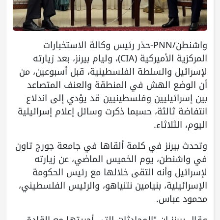
واشنطن/PNN-حذر رئيس وكالة الاستخبارات
المركزية الأميركية (CIA)، وليام بيرنز، بعد زيارته
لإسرائيل والسلطة الفلسطينية، قبل أسبوعين، من
أن الوضع الهش في المنطقة والعنف المتصاعد
بين إسرائيليين وفلسطينيين قد يؤدي إلى اندلاع
انتفاضة ثالثة، حسبما ذكرت وسائل إعلام إسرائيلية
اليوم، الثلاثاء.
وتحدث بيرنز في كلمة ألقاها في جامعة جورج تاون
في واشنطن، يوم الخميس الماضي، عن زيارته
لإسرائيل وأنه التقى خلالها مع رئيس الحكومة
الإسرائيلية، بنيامين نتنياهو، والرئيس الفلسطيني،
محمود عباس.
وقال بيرنز إن "المحادثات التي أجريتها مع القادة