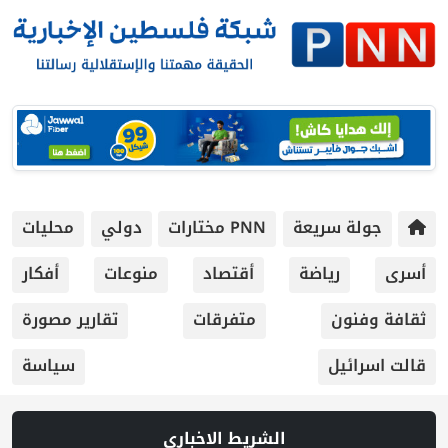
جولة سريعة
PNN مختارات
دولي
محليات
أسرى
رياضة
أقتصاد
منوعات
أفكار
ثقافة وفنون
متفرقات
تقارير مصورة
قالت اسرائيل
سياسة
الشريط الاخباري