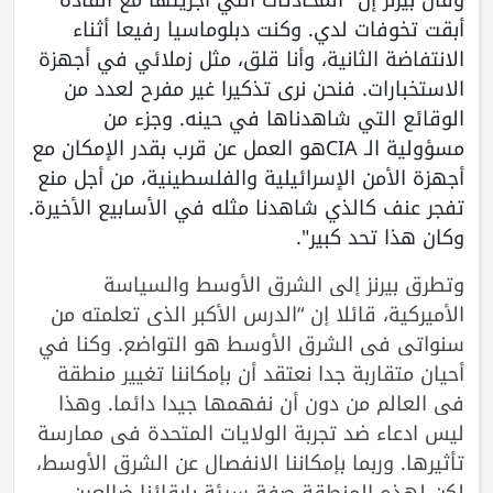
أبقت تخوفات لدي. وكنت دبلوماسيا رفيعا أثناء
الانتفاضة الثانية، وأنا قلق، مثل زملائي في أجهزة
الاستخبارات. فنحن نرى تذكيرا غير مفرح لعدد من
الوقائع التي شاهدناها في حينه. وجزء من
مسؤولية الـ CIAهو العمل عن قرب بقدر الإمكان مع
أجهزة الأمن الإسرائيلية والفلسطينية، من أجل منع
تفجر عنف كالذي شاهدنا مثله في الأسابيع الأخيرة.
وكان هذا تحد كبير".
وتطرق بيرنز إلى الشرق الأوسط والسياسة
الأميركية، قائلا إن “الدرس الأكبر الذي تعلمته من
سنواتي في الشرق الأوسط هو التواضع. وكنا في
أحيان متقاربة جدا نعتقد أن بإمكاننا تغيير منطقة
في العالم من دون أن نفهمها جيدا دائما. وهذا
ليس ادعاء ضد تجربة الولايات المتحدة في ممارسة
تأثيرها. وربما بإمكاننا الانفصال عن الشرق الأوسط،
لكن لهذه المنطقة صفة سيئة بإبقائنا ضالعين