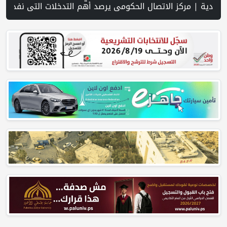
س نفوذا إيرانيا فعليا على المضيق | إعلام إسرائيلي يدعي موافقة نتنياهو وكاتس سرا على إعمار شرق رفح | سلطة النقد و"اوريدو" توقعان مذكرة تفاهم للاستفادة من خدمات الهوية الرقمية المالية iDplus | كاتس يتبن