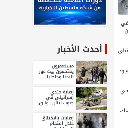
يلًا، كما ورد في
ن
أحدث الأخبار
صيلة القتلى
مستعمرون
857 قتيلا، مقرًّا بوجود
يقتحمون بيت عور
التحتا وجلجليا ...
 في
إصابة جندي
إسرائيلي في
جنوب لبنان.. والق...
اء،
إصابات بالاختناق
خلال اقتحام