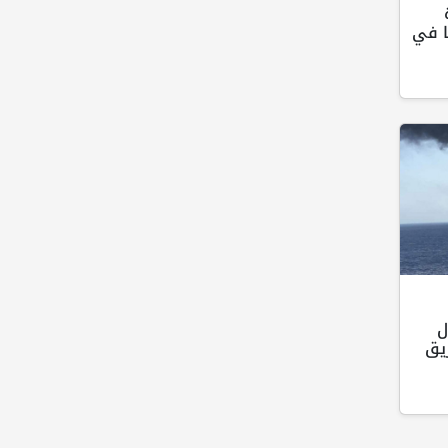
ا في
ل
ريق