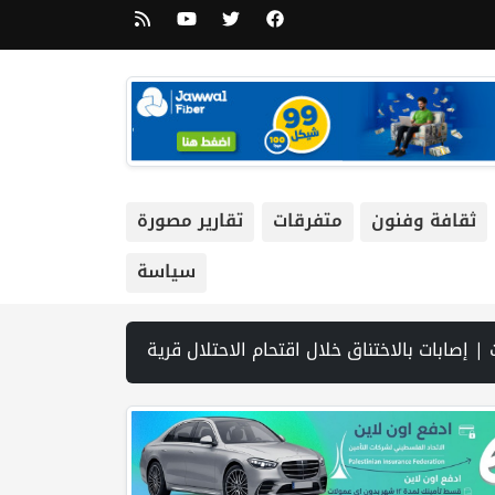
ثقافة وفنون
متفرقات
تقارير مصورة
سياسة
 لفتح مضيق هرمز.. وطهران تتحدث عن مسار ملاحي مؤقت | مجلس الأمن يعقد الثلاثاء جلسة بشأن الضفة الغربية | مشاركون في ورشة عمل لـ"شؤو