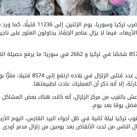
عواصم/PNN- ارتفعت حصيلة الزلزال الذي ضرب تركيا وسوريا، يوم الإثنين، إلى 11236 قت
أربعاء، فيما لا يزال عناصر الإنقاذ يحاولون العثور على ناجي
وتحدثت السلطات في البلدين عن مصرع 8574 شخصًا في تركيا و 2662 في سوريا؛ ما يرفع ح
وقال الرئيس التركي رجب طيب أردوغان، إن عدد قتلى الزلزال في بلاده ارتفع إلى 4
ة، إلا أنه ذكر أن العمليات عادت لطبيعتها.
 بالقرب من مركز الزلزال، أنه كانت هناك بعض المشاكل
ل يومًا بعد يوم.
ركيا ليلة ثانية في ظل أجواء البرد القارس، اليوم الأربع
ال الناس من تحت الأنقاض بعد يومين من زلزال مدمر أودى