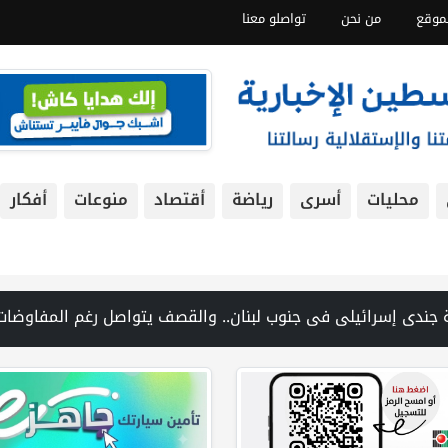
موقع
من نحن
تواصلو معنا
محليات
أسرى
رياضة
أقتصاد
منوعات
أفكار
ير شمال شرق رام الله | منظمة التحرير: منظمة إسرائيلية توفر دعمًا للمستوطنين المتهمين بجرائم ضد الفلسطينيين | فانس: نضغط على إيران