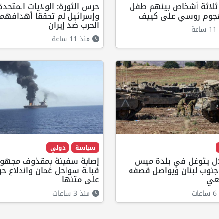
ثلاثة أشخاص بينهم طفل
حرس الثورة: الولايات المتحدة
وم روسي على كييف
وإسرائيل لم تحققا أهدافهم
الحرب ضد إيران
ة
منذ 11 ساعة
سياسة
دولي
لال يتوغل في بلدة ميس
إصابة سفينة بمقذوف مجهو
 جنوب لبنان ويواصل قصفه
قبالة سواحل عُمان واندلاع ح
عي
على متنها
ت
منذ 3 ساعات