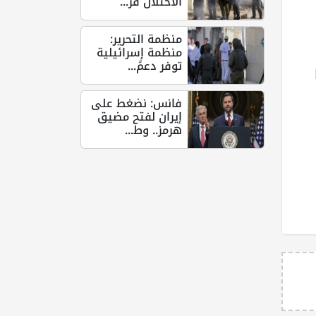
الاحتلال قر...
منظمة التحرير:
منظمة إسرائيلية
توفر دعمً...
فانس: نضغط على
إيران لفتح مضيق
هرمز.. وط...