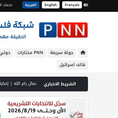
Français
English
العربية
خدمات ال
جولة سريعة
PNN مختارات
دولي
قالت اسرائيل
مال رام الله | إصابة جندي إسرائيلي في جنوب لبنان.. والقصف يتواصل رغم المفاوضات | إصابات بالاختناق خلال اقتحام الاحتلال قرية المغ
الشريط الاخباري