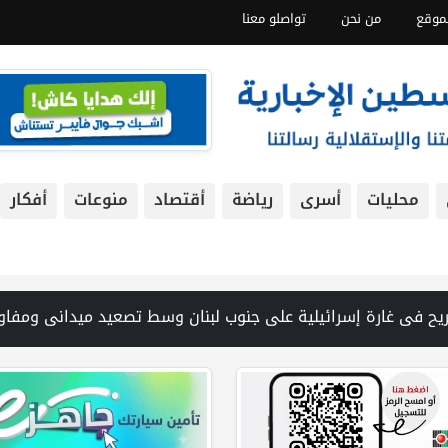
موقع
من نحن
تواصلو معنا
محليات
أسرى
رياضة
أقتصاد
منوعات
أفكار
 8 دول عربية وإسلامية تدين انتهاكات إسرائيل في غزة وتحذر من نسف المسار السياسي | "هيومن رايتس ووتش" تتهم "إسرائيل" بجرائم حرب بعد اغتيال الصحفية آمال خليل في جنوب لبنان | طهران: مضيق هرمز سيظل مغلقا حتى تنتهي التهديدات ضد إيران | بدعم من الحكومة الكندية لجنة الانتخابات وبرنامج الأمم المتحدة الإنمائي يوقعان اتفاقية لتعزيز جاهزية الانتخابات التشريعية | نتنياهو يوافق على إدخال 50 ألف عامل أجنبي بدلا من العمال الفلسطين