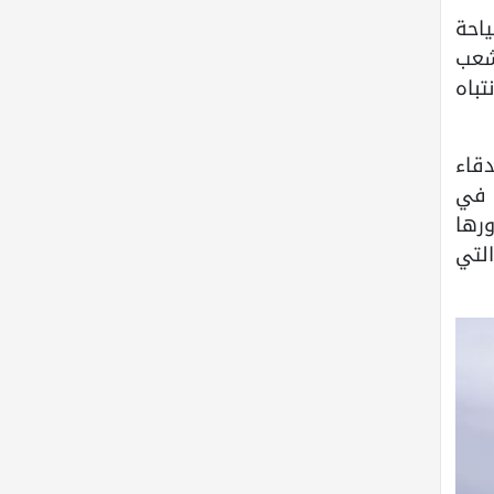
احة
شعب
تباه
قاء
ة في
ورها
التي