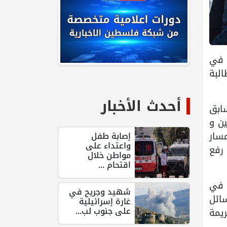
ب في
لبة
أحدث الأخبار
تي تم خلالها تسلق جبال الالب تحت شعار 100 متسابق
ين و
سار
إصابة طفل
واعتداء على
 رفع
مواطن خلال
اقتحام ...
جل غزة في
شهيد وجريح في
سائل
غارة إسرائيلية
على جنوب لب...
ريمة