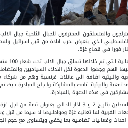
مئة من المتزلجون والمتسلقون المحترفون للجبال الثلجية جبال الال
لفلسطيني الذي يتعرض لحرب ابادة من قبل اسرائيل ولمطا
ار فورا في قطاع غزة.
وقال فرانسوا وهو احد القائمين على الفعالية ال
 فيها انهم وجهوا الدعوة لكل الادلاء السياحيين والمتضامن
ية والبيئية اضافة الى عائلات فرنسية وهم من شركاء م
تمعية والبيئية قامت بالمشاركة وانجاح المبادرة حيث تم
شاركين في هذه الدعوة بالمبادرة.
وجرت الفعالية للتسلق والتزلج مع علم فلسطين بتاريخ 2 و 3 اذار الحالي بعنوان قمة من ا
عات الغربية لما تعانيه غزة ومواطنيها لا سيما من قبل و
ن احداث وفعاليات تضامنية بما يكفي ويتساوى مع حجم الج