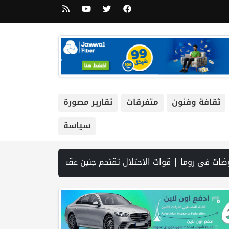
ثقافة وفنون
متفرقات
تقارير مصورة
سياسة
يي | الرئاسة تدين وتحذر الاحتلال من استمرار حربه الشاملة على الشعب الفلسطيني ومخاطر ذلك على المنطقة بأسرها | تقرير: النظام الصحي في الضفة على حافة الانهيار بفعل احتجاز أموال المقاصة | نادي الأسير: الاحتلال يعتقل ويحقق ميدانياً مع أكثر من (60) مواطناً من مخيم قلنديا | الاحتلال يقتحم مخيم عسكر شرق نابلس | غزة: قصف مدفعي ونسف منازل واستهداف خيام النازحين | مستعمرون يسيّجون أراضي في الأغوار الشمالية