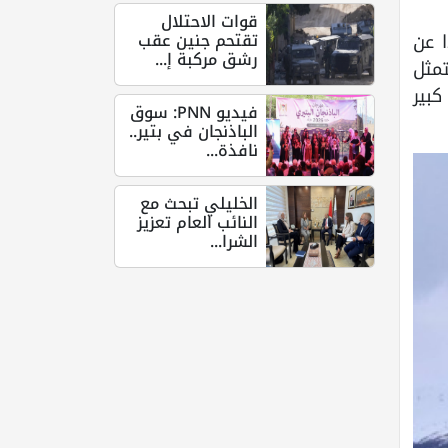
قوات الاحتلال
تقتحم جنين عقب
 عن
رشق مركبة إ...
مثل
بير
فيديو PNN: سوق
الباذنجان في بتير..
نافذة...
الخليلي تبحث مع
النائب العام تعزيز
الشرا...