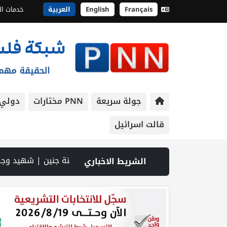
Français
English
العربية
خدمات ال
جولة سريعة
PNN مختارات
دولي
قالت اسرائيل
الجذور | الخليلي تبحث مع النائب العام تعزيز الشراكة في منظومة الحماية ومناهضة العنف ضد المرأة | سلطة النقد: ارتفاع نسبة الشمول المالي في فلسطين إلى 73% منتصف عام 2026 | عبر شبكة PNN .. خبير تربوي يستعرض واقع التعليم بالمصادر المفتوحة وفرص نجاحه في فلسطين. | خلال 300 يوم.. 4091 خرقا إسرائيليا لاتفاق غزة و1254 شهيدا | الدفاع المدني ينتشل جثامين ورفات 19 شهيداً في غزة من تحت أنقاض منزل لعائلة ويواصل البحث عن مفقودين |
الشريط الاخباري