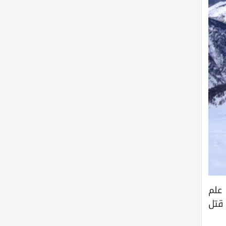
علم
قتل