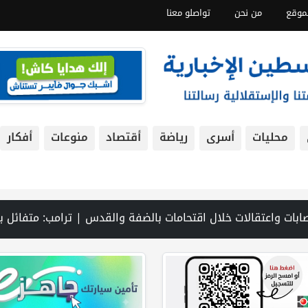
موقع
من نحن
تواصلو معنا
محليات
أسرى
رياضة
أقتصاد
منوعات
أفكار
لها السنوي العام | محافظة بيت لحم تشارك في إطلاق البرنامج التدريبي لمجالس الهيئات المحلية 2026–2030 في مدينة بيت لحم | إيران: مفاوضات إعادة فتح مضيق هرمز مع عُمان في مراحلها النهائية | نتنياهو ي