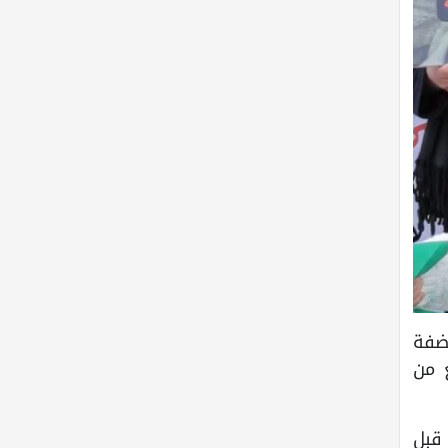
ضفة
 من
 قبل