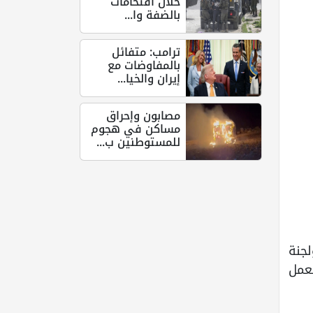
خلال اقتحامات
بالضفة وا...
ترامب: متفائل
بالمفاوضات مع
إيران والخيا...
مصابون وإحراق
مساكن في هجوم
للمستوطنين ب...
لجنة
عمل