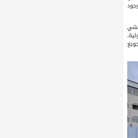
وجود
حشي
ية،
جويع