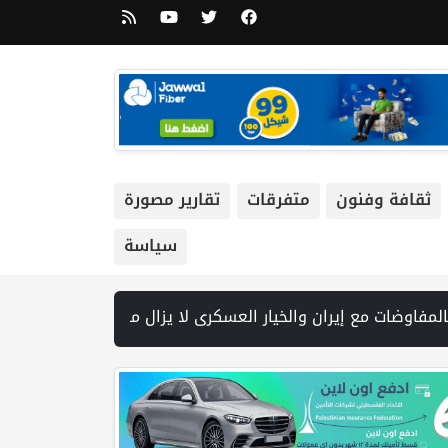
ثقافة وفنون
متفرقات
تقارير مصورة
سياسة
ختصر مشاركته في مراسم رسمية بسبب "تطورات سياسية وعسكرية" | أزمة السياحة في بيت لحم… ليست بسبب الاحتلال وحده! بقلم اليس قيسية | الاتحاد الفلسطيني للشطرنج يختتم مشاركته في البطولة العربية للفئات ا