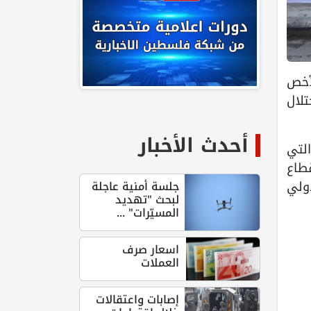
لأخص
لال
أحدث الأخبار
لتي
قطاع
ولي
جلسة أمنية عاجلة
لبحث "تهديد
المسيّرات" ...
اسعار صرف
العملات
إصابات واعتقالات