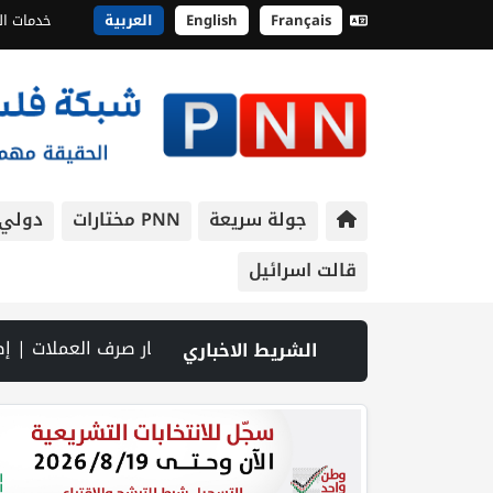
Français
English
العربية
خدمات ال
جولة سريعة
PNN مختارات
دولي
قالت اسرائيل
بالمفاوضات مع إيران والخيار العسكري لا يزال مطروحا | مصابون وإحراق مساكن في هجوم للمستوطنين بالخليل وشرق نابلس | مقتل جنديين إسرائيليين بانفجار عبوة ناسفة جنوب لبنان | الطقس: الحرارة أعلى من معد
الشريط الاخباري