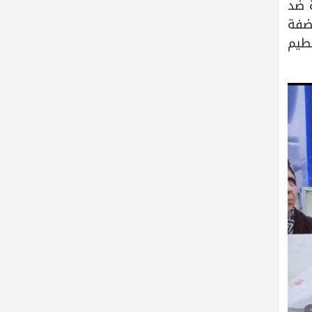
ة ضد
ضفة
طيم