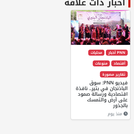
أخبار ذات علاقة
PNN أخبار
محليات
أقتصاد
منوعات
تقارير مصورة
فيديو PNN: سوق
الباذنجان في بتير.. نافذة
اقتصادية ورسالة صمود
على أرض والتمسك
بالجذور
منذ يوم