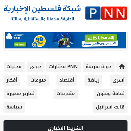
جولة سريعة
PNN مختارات
دولي
محليات
أسرى
رياضة
أقتصاد
منوعات
أفكار
ثقافة وفنون
متفرقات
تقارير مصورة
قالت اسرائيل
سياسة
الشريط الاخباري