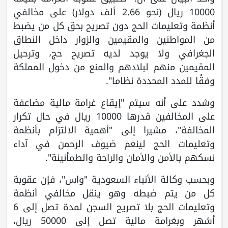
10000 ريال (نحو 2.66 ألف دولار) على مخالفي
أنظمة وتعليمات الحج دون تصريح بحق كل من يضبط
من المواطنين والمقيمين والزوار داخل النطاق
الجغرافي ولا يوجد لديه تصريح حج، وترحيل
المقيمين منهم لبلادهم والمنع من دخول المملكة
وفقًا للمدد المحددة نظاما".
وشدد على أنه سيتم "إيقاع غرامة مالية مضاعفة
على المخالفين قدرها 10000 ريال في حال تكرار
المخالفة"، مشيرا إلى "أهمية الالتزام بأنظمة
وتعليمات الحج لينعم ضيوف الرحمن في آداء
نسكهم بالأمن والأمان والراحة والطمأنينة".
وبحسب وكالة الأنباء السعودية "واس"، فإن عقوبة
كل من يتم ضبطه وهو ينقل مخالفي أنظمة
وتعليمات الحج بلا تصريح السجن لمدة تصل إلى 6
أشهر وبغرامة مالية تصل إلى 50000 ريال،