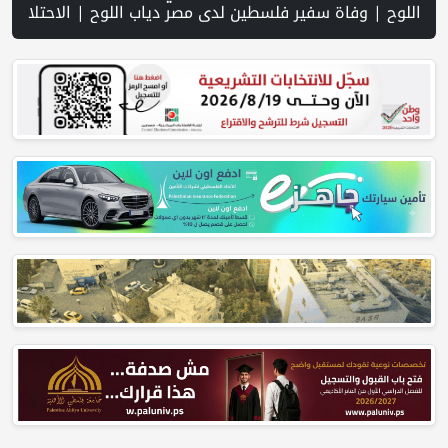
ن مع شعبنا | معاريف: حماس ترمم بنيتها التحتية والجيش الإسرائيلي مقيد بفعل الضغوط الأميركية | شهادات جنود تكشف تغوّل إرهاب المستوطنين وتواطؤ جيش الاحتلال في الضفة | قصف وإطلاق نار إسرائيلي متواصل يستهدف النازحين في غزة | الجيش الإسرائيلي: أنهينا 80% من "مشروع الشرق" على الحدود مع سوريا | الاحتلال يقتحم عدة قرى في نابلس ويداهم منازل ويستجوب مواطنين | اسعار صرف العملات | حملة في الولايات المتحدة تدعو الأطباء لمقاطعة الجمعية الطبية الأمريكية احتجاجاً على موقفها من غزة | مفاوضات هرمز تتقدم وسط مؤشرات على تهدئة | إسرائيل: مشروع إماراتي لإقامة مجمّع خيام في غزة تحت إشراف الجيش