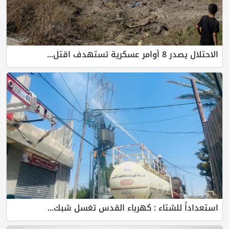
الاحتلال يصدر 8 أوامر عسكرية تستهدف اقتل...
استعداداً للشتاء : كهرباء القدس تغسل شبك...