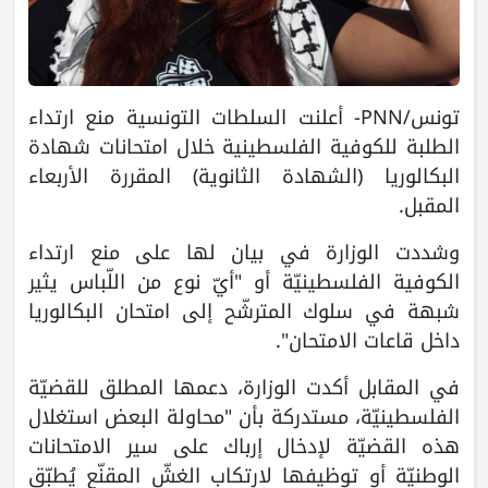
تونس/PNN- أعلنت السلطات التونسية منع ارتداء
الطلبة للكوفية الفلسطينية خلال امتحانات شهادة
البكالوريا (الشهادة الثانوية) المقررة الأربعاء
المقبل.
وشددت الوزارة في بيان لها على منع ارتداء
الكوفية الفلسطينيّة أو "أيّ نوع من اللّباس يثير
شبهة في سلوك المترشّح إلى امتحان البكالوريا
داخل قاعات الامتحان".
في المقابل أكدت الوزارة، دعمها المطلق للقضيّة
الفلسطينيّة، مستدركة بأن "محاولة البعض استغلال
هذه القضيّة لإدخال إرباك على سير الامتحانات
الوطنيّة أو توظيفها لارتكاب الغشّ المقنّع يُطبّق