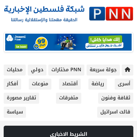
جولة سريعة
PNN مختارات
دولي
محليات
أسرى
رياضة
أقتصاد
منوعات
أفكار
ثقافة وفنون
متفرقات
تقارير مصورة
قالت اسرائيل
سياسة
الشريط الاخباري