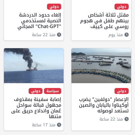
دولي
دولي
مقتل ثلاثة أشخاص
إلغاء حدود الدردشة
بينهم طفل في هجوم
النصية لمستخدمي
روسي على كييف
"Chat-GPT" المجاني
منذ يوم
منذ 22 ساعة
دولي
سياسة
دولي
الإعصار "دولفين" يضرب
إصابة سفينة بمقذوف
أوكيناوا باليابان والصين
مجهول قبالة سواحل
تستعد لوصوله
عُمان واندلاع حريق على
متنها
منذ 22 ساعة
منذ 17 ساعة