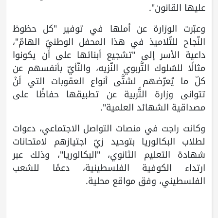
عليها القانون".
وعبّرت الوزارة عن أملها في توفير "كل حظوظ
النّجاح للتّلاميذ في هذا المحفل الوطنيّ الهامّ"،
داعية الأسر إلى "تشجيع أبنائها على أن يكونوا
مثالًا للسّلوك التَّربوي النّزيه، والنّأيّ بأنفسهم عن
كلّ ما يُعرّضهم لشتَّى أنواع العقوبات التي لَنْ
تتوانى وزارة التَّربية عن تطبيقها حفاظًا على
مصداقية الشهائد العلمية".
وكانت راجت في منصات التواصل الاجتماعي، دعوات
لطلاب البكالوريا بتوحيد زيّ اجتيازهم لامتحانات
شهادة التعليم الثانوي، "البكالوريا"، وذلك عبر
ارتداء الكوفية الفلسطينية، دعمًا للشعب
الفلسطيني، وفق مواقع محلية.