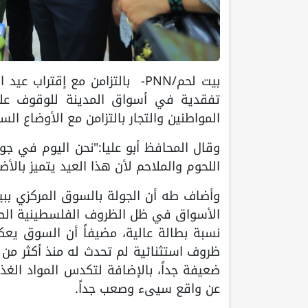
بيت لحم/PNN- بالتزامن مع إقت
تفقدية في أسواق المدينة للوقوف على
المواطنين والتجار بالتزامن مع الأوضاع ال
وقال المحافظ أبو عليا:"نحن اليوم في جو
اللحوم والملاحم لأن هذا العيد يتميز بالأ
وأضاف طه أن الجولة بالسوق المركزي ببيت
الأسواق في ظل الظروف الفلسطينية الصع
نسبة بطالة عالية، مضيفاً أن السوق يع
ضعيفة جداً، بالإضافة لتكدس المواد الغ
عن واقع سيىء وصعب جداً.