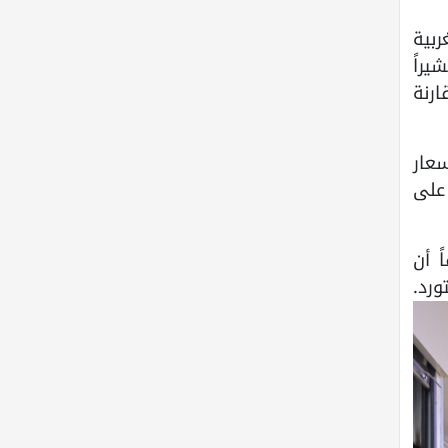
بية
يراً
رنة
 الأسعار
قط على
 أن
.