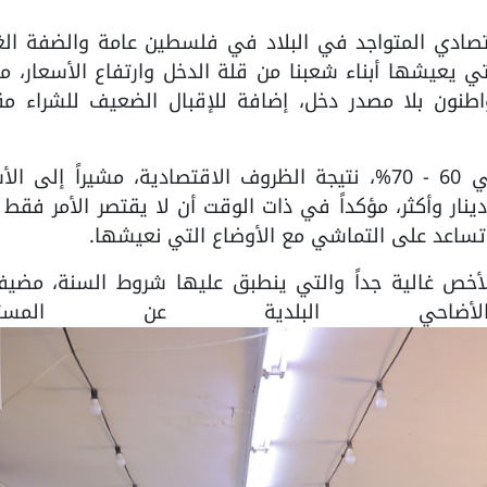
تصادي المتواجد في البلاد في فلسطين عامة والضفة الغر
ي يعيشها أبناء شعبنا من قلة الدخل وارتفاع الأسعار، مش
اطنون بلا مصدر دخل، إضافة للإقبال الضعيف للشراء مقا
وأضاف، بأن نسبة الإقبال إنخفضت لحوالي 60 - 70%، نتيجة الظروف الاقتصادية، مشيراً إلى
مكلفة للأضاحي التي وصلت لسعر 400 دينار وأكثر، مؤكداً في ذات الوقت أن لا يقتصر الأمر ف
لا تساعد على التماشي مع الأوضاع التي نعيشها.
أخص غالية جداً والتي ينطبق عليها شروط السنة، مضيفاً
لأضاحي البلدية عن المستورد