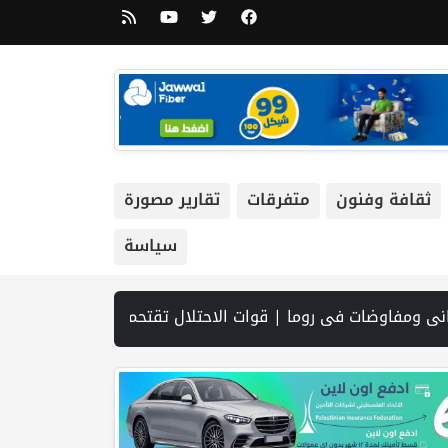
ثقافة وفنون
متفرقات
تقارير مصورة
سياسة
ألف عامل أجنبي بدلا من العمال الفلسطينيي | الرئاسة تدين وتحذر الاحتلال من استمرار حربه الشاملة على الشعب الفلسطيني ومخاطر ذلك على المنطقة بأسرها | تقرير: النظام الصحي في الضفة على حافة الانهيار بفعل احتجاز أموال المقاصة | نادي الأسير: الاحتلال يعتقل ويحقق ميدانياً مع أكثر من (60) مواطناً من مخيم قلنديا | الاحتلال يقتحم مخيم عسكر شرق نابلس | غزة: قصف مدفعي ونسف منازل واستهداف خيام النازحين | مستعمرون يسيّجون أراضي ف