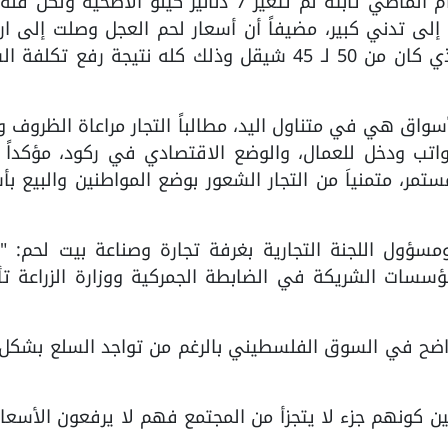
وأشار حميدة إلى أن الأسعار مقارنة بالعام الماضي ثابتة لم تتغير 7 دنانير كيلو الأضحية و
إلى تدني كبير، مضيفاً أن أسعار لحم العجل وصلت إلى ار
لافت 60 شيقل مقارنة بالعام الماضي الذي كان من 50 لـ 45 شيقل وذلك كله نتيجة رفع تك
سواق هي في متناول اليد، مطالباً التجار مراعاة الظروف 
اتب ودخل للعمال، والوضع الاقتصادي في ركود، مؤكداً 
، متمنياَ من التجار الشعور بوضع المواطنين والبيع بأ
ؤول اللجنة التجارية بغرفة تجارة وصناعة بيت لحم: "
ؤسسات الشريكة في الضابطة الجمركية ووزارة الزراعة تأك
واضح في السوق الفلسطيني بالرغم من تواجد السلع بشكل 
نين كونهم جزء لا يتجزأ من المجتمع فهم لا يرفعون الأسعار