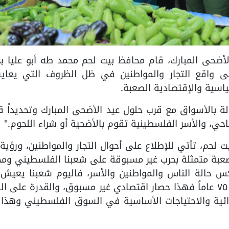
راب عيد الأضحى المبارك، قام محافظ بيت لحم محمد طه أبو عليا ب
 واقع التجار والمواطنين في ظل الظروف التي يعاي
سياسية والإقتصادية الصعبة.
لة بالأسواق مع قرب حلول عيد الأضحى المبارك وتحديداً 
ضاحي، والأسر الفلسطينية تقوم بالأضحية أو شراء اللحوم."
 لحم، تأتي للإطلاع على أحوال التجار والمواطنين، ورؤية
بة متمثلة بحرب غير مسبوقة على شعبنا الفلسطيني ومخ
كس حالة الناس والمواطنين والأسر، فاليوم شعبنا يعيش
ظروف استثنائية لم تحدث له منذ أكثر من ٧٥ عاماً فهذا حصار اقتصادي غير مسبوق، والقدرة على
ذائية والاحتياجات الأساسية في السوق الفلسطيني وهذا 