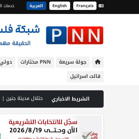
Français
English
العربية
خدمات ال
جولة سريعة
PNN مختارات
دولي
قالت اسرائيل
اقتصادية ورسالة صمود على أرض والتمسك بالجذور | الخليلي تبحث مع النائب العام تعزيز الشراكة في منظومة الحماية ومناهضة العنف ضد المرأة | سلطة النقد: ارتفاع نسبة الشمول المالي في فلسطين إلى 73% منتصف عام 2026 | عبر شبكة PNN .. خبير تربوي يستعرض واقع التعليم بالمصادر المفتوحة وفرص نجاحه في فلسطين. | خلال 300 يوم.. 4091 خرقا إسرائيليا لاتفاق غزة و1254 شهيدا | الدفاع المدني ينتشل جثامين ورفات 19 شهيداً في غزة من تحت أنقاض
الشريط الاخباري