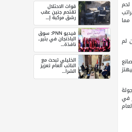
لحم
قوات الاحتلال
تقتحم جنين عقب
راتب
رشق مركبة إ...
مما
فيديو PNN: سوق
الباذنجان في بتير..
 120 خروفًا أما الآن لم
نافذة...
الخليلي تبحث مع
انع
النائب العام تعزيز
هتز
الشرا...
جولة
ر في
ي بنسبة 20% مقارنة بالعام