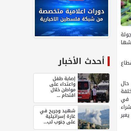
جولة
شها
أحدث الأخبار
قطاع
إصابة طفل
 حال
واعتداء على
مواطن خلال
لفة
اقتحام ...
 في
 الشراء
شهيد وجريح في
يعبر
غارة إسرائيلية
على جنوب لب...