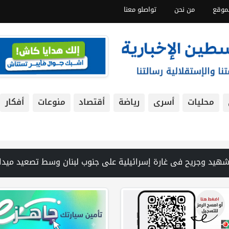
موقع
من نحن
تواصلو معنا
محليات
أسرى
رياضة
أقتصاد
منوعات
أفكار
 منزل لعائلة ويواصل البحث عن مفقودين | 8 دول عربية وإسلامية تدين انتهاكات إسرائيل في غزة وتحذر من نسف المسار السياسي | "هيومن رايتس ووتش" تتهم "إسرائيل" بجرائم حرب بعد اغتيال الصحفية آمال خليل في جنوب لبنان | طهران: مضيق هرمز سيظل مغلقا حتى تنتهي التهديدات ضد إيران | بدعم من الحكومة الكندية لجنة الانتخابات وبرنامج الأمم المتحدة الإنمائي يوقعان اتفاقية لتعزيز جاهزية الانتخابات التشريعية | نتنياهو يوافق على إدخال 50 