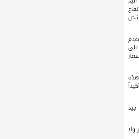
لكن قلة اليد
تفاع
لفة الشحن
وعدم
على
سعار
هذه
يداً
جيد
 ولا