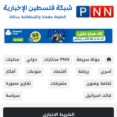
جولة سريعة
PNN مختارات
دولي
محليات
أسرى
رياضة
أقتصاد
منوعات
أفكار
ثقافة وفنون
متفرقات
تقارير مصورة
قالت اسرائيل
سياسة
الشريط الاخباري