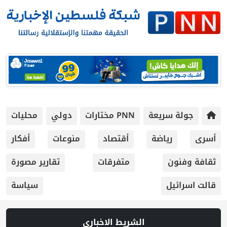
جولة سريعة
PNN مختارات
دولي
محليات
أسرى
رياضة
أقتصاد
منوعات
أفكار
ثقافة وفنون
متفرقات
تقارير مصورة
قالت اسرائيل
سياسة
الشريط الاخباري