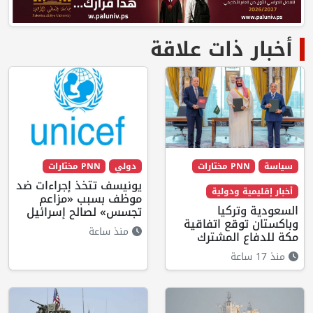
أخبار ذات علاقة
سياسة
PNN مختارات
دولي
PNN مختارات
يونيسف تتخذ إجراءات ضد
أخبار إقليمية ودولية
موظف بسبب «مزاعم
السعودية وتركيا
تجسس» لصالح إسرائيل
وباكستان توقع اتفاقية
منذ ساعة
مكة للدفاع المشترك
منذ 17 ساعة