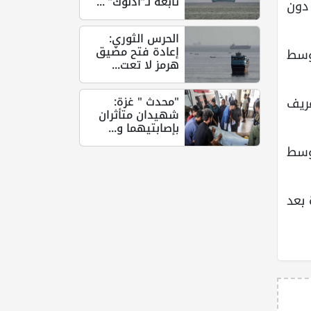
تابعة لـ”أدنوك” ...
دون
الحرس الثوري:
إعادة فتح مضيق
وسط
هرمز لا تعت...
"محدث " غزة:
عريف
شهيدان متأثران
بإصابتيهما و...
وسط
 بعد