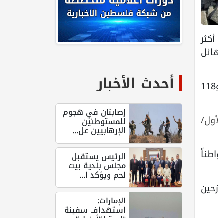
30 أيام، مما خلف أكثر
ط دمار هائل
أحدث الأخبار
وارتكب الاحتلال الإسرائيلي مجزرتين ضد العائلات في قطاع غزة وصل منها للمشافي 33 شهيداً و118
إصابتان في هجوم
 الأول/
للمستوطنين
الإرهابيين عل...
زوح بمدينة غزة. وأعلنت وزارة الصحة عن استشهاد 30 مواطناً
الرئيس يستقبل
مجلس بلدية بيت
لحم ويؤكد ا...
حين
الإمارات:
استهداف سفينة