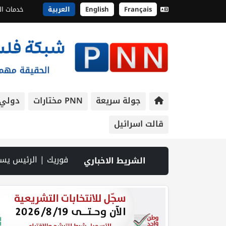
Français
English
العربية
خدمات ال
جولة سريعة
PNN مختارات
دولي
قالت اسرائيل
د النهوض بالواقع السياحي والتنموي فيها | الإمارات: استهداف سفينة تابعة لـ”أدنوك” بصاروخ أثناء عبورها هرمز | الحرس الثوري: إعادة فتح مضيق هرمز لا تعتمد على المفاوضات مع عُمان | "محدث " غزة: شهيدان متأثران بإصابتيهما وارتفاع حصيلة ضحايا الإبادة 
الشريط الاخباري