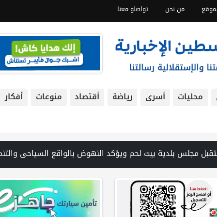
موقع
من نحن
تواصلو معنا
محليات
أسرى
رياضة
أقتصاد
منوعات
أفكار
إلى 73 ألفا و384 شهيدا | الجيش الإسرائيلي: اعتقال مشتبه به بعد اقتحام مركبة مستوطنة عوفريم ولا خلفية أمنية للحادث | الفيضانات في ولاية آسام الهندية تودي بـ98 شخصاً | الاحتلال يتوغل في بلدة ميس الجبل جنوب لبنان ويواصل قصفه المدفعي | سلطة الميا