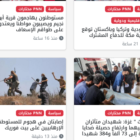
ة
PNN مختارات
سياسة
PNN مختارات
مستوطنون يهاجمون قرية أبو
إقليمية ودولية
نجيم ويصيبون مواطنا ويعتدو
ية وتركيا وباكستان توقع
على طواقم الإسعاف
ة مكة للدفاع المشترك
منذ 16 ساعة
ة
ة
PNN مختارات
سياسة
PNN مختارات
" غزة: شهيدان متأثران
إصابتان في هجوم للمستوطن
يهما وارتفاع حصيلة ضحايا
الإرهابيين على بيت فوريك
ألفا و384 شهيدا
منذ 13 دقيقة