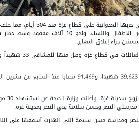
غزة/PNN- تواصل دولة الاحتلال الإسرائيلي حربها العدوانية على قطاع غزة منذ 4
من 150 ألف شهيد وجريح، معظمهم من الأطفال والنساء، ونحو 10 آلاف مفقود وس
سنين جراء إغلاق المعابر.
إلى 39,623 شهيدا، و91,469 مصابا منذ السابع من تشرين
وواصلت قوات الاحتلال استهداف مراكز الن
النصر ومدرسة حسن سلامة التي انهارت أسقفها على الناز