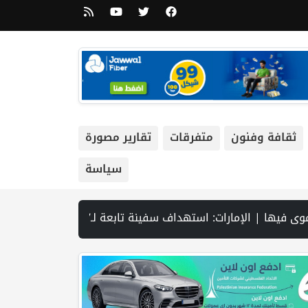
ثقافة وفنون
متفرقات
تقارير مصورة
سياسة
ه تطلق مشروعا وطنيا يقود التحول نحو تشغيل مرافق المياه بالطاقة الشمسية | الإعصار "دولفين" يضرب أوكيناوا باليابان والصين تستعد لوصوله | إلغاء حدود الدردشة النصية لمستخدمي "Chat-GPT" المجاني | الاحتلال يواصل تجريف أراضٍ في سنجل شمال رام الله لصا