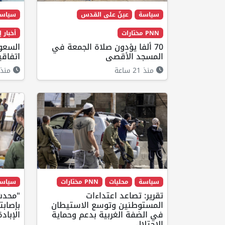
سياسة
عينٌ على القدس
سياس
PNN مختارات
أخبار 
70 ألفا يؤدون صلاة الجمعة في
السعود
المسجد الأقصى
اتفاقي
منذ 21 ساعة
منذ 21 ساع
سياسة
محليات
PNN مختارات
سياس
تقرير: تصاعد اعتداءات
"محدث 
المستوطنين وتوسع الاستيطان
بإصابت
في الضفة الغربية بدعم وحماية
الإبادة إلى 73 
الاحتلال