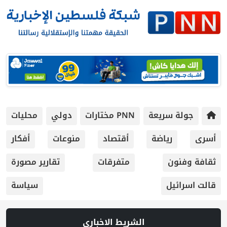
جولة سريعة
PNN مختارات
دولي
محليات
أسرى
رياضة
أقتصاد
منوعات
أفكار
ثقافة وفنون
متفرقات
تقارير مصورة
قالت اسرائيل
سياسة
الشريط الاخباري