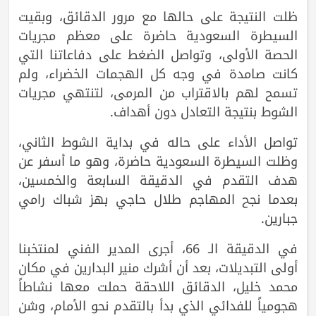
ظلت النتيجة على حالها مع مرور الدقائق، وبقيت
السيطرة السعودية حاضرة على معظم مجريات
الحصة الأولى، وتواصل الضغط على دفاعاتنا التي
كانت صامدة في وجه كل الهجمات الخضراء، ولم
تسمح لهم بالاقتراب من المرمى، لتنتهي مجريات
الشوط بنتيجة التعادل دون أهداف.
تواصل الأداء على حاله في بداية الشوط الثاني،
وظلت السيطرة السعودية حاضرة، وهو ما أسفر عن
هدف التقدم في الدقيقة السابعة والخمسين،
بعدما نجح المهاجم طلال حاجي بهز شباك رامي
جبارين.
في الدقيقة الـ 66، أجرى المدير الفني لمنتخبنا
أولى التبديلات، بعد أن أشرك منير البدارين في مكان
محمد خليل، الدقائق اللاحقة حملت معها نشاطاً
هجومياً للفدائي الذي بدأ بالتقدم نحو الأمام، وشن