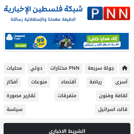
جولة سريعة
PNN مختارات
دولي
محليات
أسرى
رياضة
أقتصاد
منوعات
أفكار
ثقافة وفنون
متفرقات
تقارير مصورة
قالت اسرائيل
سياسة
الشريط الاخباري