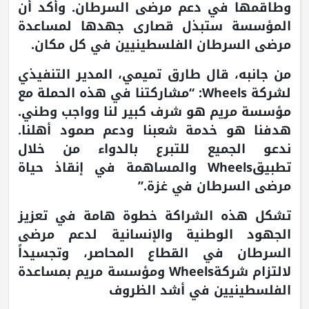
وطاقمها في دعم مرضى السرطان. وأكد أن
المؤسسة ستبذل قصارى جهدها لمساعدة
مرضى السرطان الفلسطينيين في كل مكان.
من جانبه، قال طارق تميمي، المدير التنفيذي
لشركة Wheels: “مشاركتنا في هذه الحملة مع
مؤسسة مريم هو شرف كبير لنا وواجب وطني.
هدفنا هو خدمة شعبنا ودعم صمود أهلنا.
ندعو الجميع للتبرع بالدواء من خلال
تطبيقWheels والمساهمة في إنقاذ حياة
مرضى السرطان في غزة.”
تشكل هذه الشراكة خطوة هامة في تعزيز
الجهود الوطنية والإنسانية لدعم مرضى
السرطان في القطاع المحاصر، وتجسيداً
لالتزام شركةWheels ومؤسسة مريم بمساعدة
الفلسطينيين في أشد الظروف