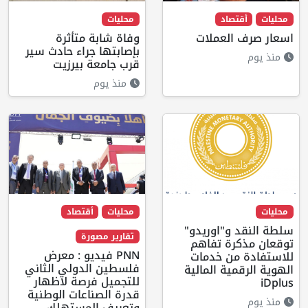
محليات
أقتصاد
محليات
اسعار صرف العملات
وفاة شابة متأثرة
بإصابتها جراء حادث سير
منذ يوم
قرب جامعة بيرزيت
منذ يوم
محليات
محليات
أقتصاد
سلطة النقد و"اوريدو"
تقارير مصورة
توقعان مذكرة تفاهم
PNN فيديو : معرض
للاستفادة من خدمات
فلسطين الدولي الثاني
الهوية الرقمية المالية
للتجميل فرصة لاظهار
iDplus
قدرة الصناعات الوطنية
منذ يوم
وتعريف المستهلك