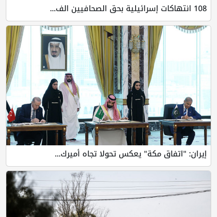
108 انتهاكات إسرائيلية بحق الصحافيين الف...
إيران: "اتفاق مكة" يعكس تحولا تجاه أميرك...