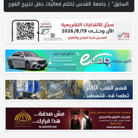
 لإطلاق التعافي المبكر بغزة | حرس الثورة: الولايات المتحدة وإسرائيل لم تحققا أهدافهما في الحرب ضد إيران | 10 قتلى بهجوم حوثي على مأرب.. والجيش اليمني يعلن تنفيذ عمليات عسكرية ضد الحوثيين في عدة محاور | مسيّرة حزب الله تستهدف قوة إسرائيلية... وواشنطن تمنع غارات واسعة على الجنوب | مقتل ثلاثة أشخاص بينهم طفل في هجوم روسي على كييف | ارتفاع أسعار النفط | "كبار قادة الجيش الأمريكي يبحثون عن مخرج من حرب إيران | الحرب في الخليج | تقدم نحو اتفاق بشأن هرمز.. ومسودة لترتيبات الملاحة | حالة الطقس: ارتفا