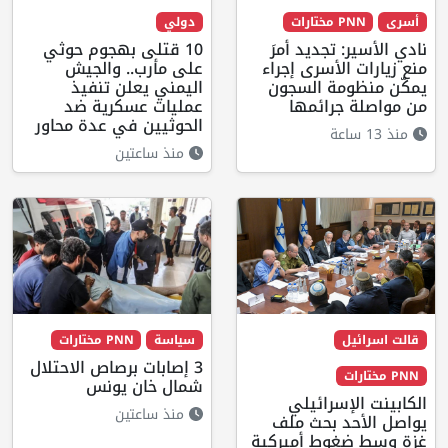
أسرى
PNN مختارات
دولي
نادي الأسير: تجديد أمرَ
10 قتلى بهجوم حوثي
منع زيارات الأسرى إجراء
على مأرب.. والجيش
يمكّن منظومة السجون
اليمني يعلن تنفيذ
من مواصلة جرائمها
عمليات عسكرية ضد
الحوثيين في عدة محاور
منذ 13 ساعة
منذ ساعتين
قالت اسرائيل
سياسة
PNN مختارات
3 إصابات برصاص الاحتلال
PNN مختارات
شمال خان يونس
الكابينت الإسرائيلي
منذ ساعتين
يواصل الأحد بحث ملف
غزة وسط ضغوط أميركية