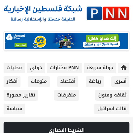
جولة سريعة
PNN مختارات
دولي
محليات
أسرى
رياضة
أقتصاد
منوعات
أفكار
ثقافة وفنون
متفرقات
تقارير مصورة
قالت اسرائيل
سياسة
الشريط الاخباري