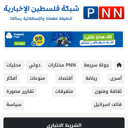
جولة سريعة
PNN مختارات
دولي
محليات
أسرى
رياضة
أقتصاد
منوعات
أفكار
ثقافة وفنون
متفرقات
تقارير مصورة
قالت اسرائيل
سياسة
الشريط الاخباري