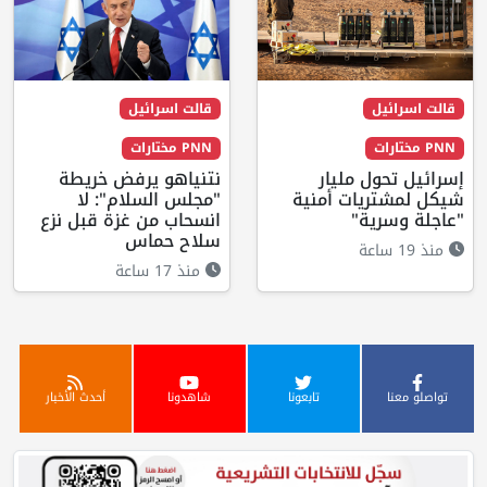
قالت اسرائيل
قالت اسرائيل
PNN مختارات
PNN مختارات
إسرائيل تحول مليار
نتنياهو يرفض خريطة
شيكل لمشتريات أمنية
"مجلس السلام": لا
"عاجلة وسرية"
انسحاب من غزة قبل نزع
سلاح حماس
منذ 19 ساعة
منذ 17 ساعة
تواصلو معنا
تابعونا
شاهدونا
أحدث الأخبار