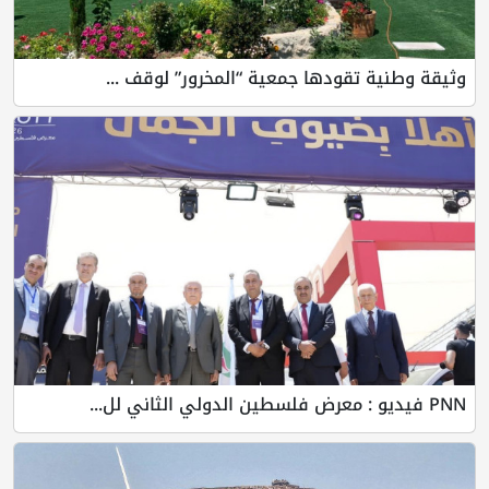
وثيقة وطنية تقودها جمعية “المخرور” لوقف ...
PNN فيديو : معرض فلسطين الدولي الثاني لل...