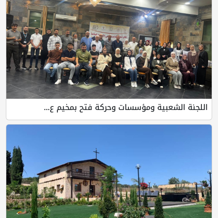
اللجنة الشعبية ومؤسسات وحركة فتح بمخيم ع...