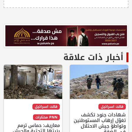
أخبار ذات علاقة
قالت اسرائيل
قالت اسرائيل
شهادات جنود تكشف
PNN مختارات
تغوّل إرهاب المستوطنين
معاريف: حماس ترمم
وتواطؤ جيش الاحتلال
بنيتها التحتية والجيش
في الضفة