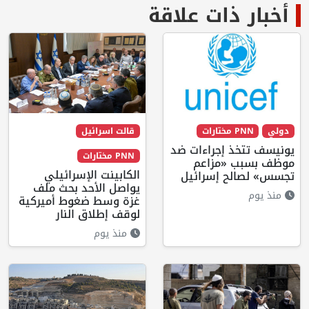
أخبار ذات علاقة
دولي
PNN مختارات
قالت اسرائيل
يونيسف تتخذ إجراءات ضد
PNN مختارات
موظف بسبب «مزاعم
الكابينت الإسرائيلي
تجسس» لصالح إسرائيل
يواصل الأحد بحث ملف
منذ يوم
غزة وسط ضغوط أميركية
لوقف إطلاق النار
منذ يوم