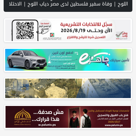
تضامن مع شعبنا | معاريف: حماس ترمم بنيتها التحتية والجيش الإسرائيلي مقيد بفعل الضغوط الأميركية | شهادات جنود تكشف تغوّل إرهاب المستوطنين وتواطؤ جيش الاحتلال في الضفة | قصف وإطلاق نار إسرائيلي متواصل يستهدف النازحين في غزة | الجيش الإسرائيلي: أنهينا 80% من "مشروع الشرق" على الحدود مع سوريا | الاحتلال يقتحم عدة قرى في نابلس ويداهم منازل ويستجوب مواطنين | اسعار صرف العملات | حملة في الولايات المتحدة تدعو الأطباء لمقاطعة الجمعية الطبية الأمريكية احتجاجاً على موقفها من غزة | مفاوضات هرمز تتقدم وسط مؤشرات على تهدئة | إسرائيل: مشروع إماراتي لإقامة مجمّع خيام في غزة تحت إشراف الجيش