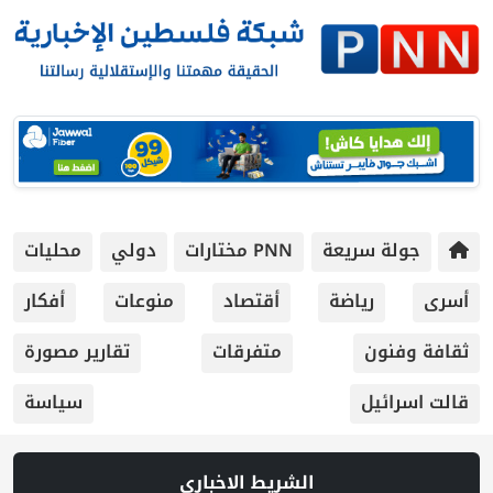
جولة سريعة
PNN مختارات
دولي
محليات
أسرى
رياضة
أقتصاد
منوعات
أفكار
ثقافة وفنون
متفرقات
تقارير مصورة
قالت اسرائيل
سياسة
الشريط الاخباري