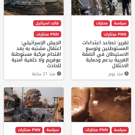
سياسة
محليات
قالت اسرائيل
PNN مختارات
PNN مختارات
تقرير: تصاعد اعتداءات
الجيش الإسرائيلي:
المستوطنين وتوسع
اعتقال مشتبه به بعد
الاستيطان في الضفة
اقتحام مركبة مستوطنة
الغربية بدعم وحماية
عوفريم ولا خلفية أمنية
الاحتلال
للحادث
منذ يوم
منذ 21 ساعة
سياسة
PNN مختارات
سياسة
PNN مختارات