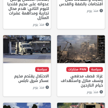
اقتحامات بالضفة والقدس
عدوانه على مخيم قلنديا
لليوم الثاني: هدم محال
منذ يوم
تجارية ومداهمة عشرات
المنازل
منذ يوم
سياسة
PNN مختارات
سياسة
غزة: قصف مدفعي
الاحتلال يقتحم مخيم
ونسف منازل واستهداف
عسكر شرق نابلس
خيام النازحين
منذ يوم
منذ يوم