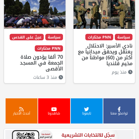
سياسة
PNN مختارات
سياسة
عينٌ على القدس
نادي الأسير: الاحتلال
PNN مختارات
يعتقل ويحقق ميدانياً مع
70 ألفا يؤدون صلاة
أكثر من (60) مواطناً من
الجمعة في المسجد
مخيم قلنديا
الأقصى
منذ يوم
منذ 3 ساعات
تواصلو معنا
تابعونا
شاهدونا
أحدث الأخبار