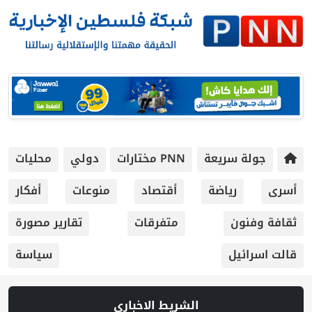
جولة سريعة
PNN مختارات
دولي
محليات
أسرى
رياضة
أقتصاد
منوعات
أفكار
ثقافة وفنون
متفرقات
تقارير مصورة
قالت اسرائيل
سياسة
الشريط الاخباري