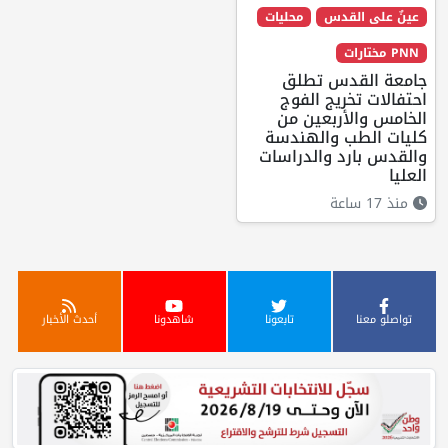
عينٌ على القدس
محليات
PNN مختارات
جامعة القدس تطلق
احتفالات تخريج الفوج
الخامس والأربعين من
كليات الطب والهندسة
والقدس بارد والدراسات
العليا
منذ 17 ساعة
تواصلو معنا
تابعونا
شاهدونا
أحدث الأخبار