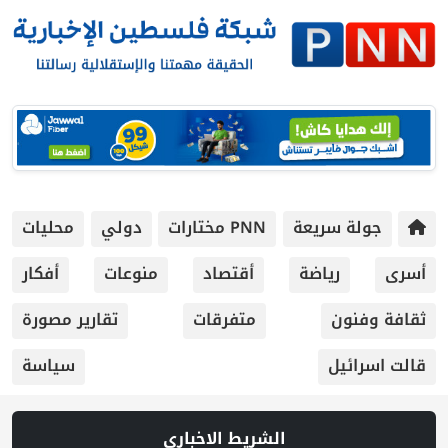
جولة سريعة
PNN مختارات
دولي
محليات
أسرى
رياضة
أقتصاد
منوعات
أفكار
ثقافة وفنون
متفرقات
تقارير مصورة
قالت اسرائيل
سياسة
الشريط الاخباري