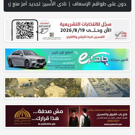
 وجريح في غارة إسرائيلية على جنوب لبنان وسط تصعيد ميداني ومفاوضات في روما | قوات الاحتلال تقتحم جنين عقب رشق مركبة إسرائيلية بالحجارة | فيديو PNN: سوق الباذنجان في بتير.. نافذة اقتصادية ورسالة صمود على أرض والتمسك بالجذور | الخليلي تبحث مع النائب العام تعزيز الشراكة في منظومة الحماية ومناهضة العنف ضد المرأة | سلطة النقد: ارتفاع نسبة الشمول المالي في فلسطين إلى 73% منتصف عام 2026 | عبر شبكة PNN .. خبير تربوي يستعرض واقع الت