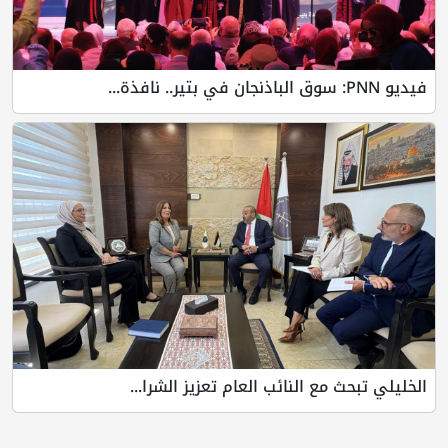
فيديو PNN: سوق الباذنجان في بتير.. نافذة...
الخليلي تبحث مع النائب العام تعزيز الشرا...