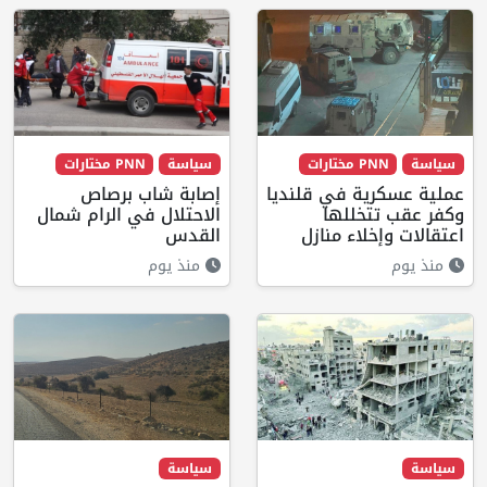
سياسة
PNN مختارات
سياسة
PNN مختارات
عملية عسكرية في قلنديا
إصابة شاب برصاص
وكفر عقب تتخللها
الاحتلال في الرام شمال
اعتقالات وإخلاء منازل
القدس
منذ يوم
منذ يوم
سياسة
سياسة