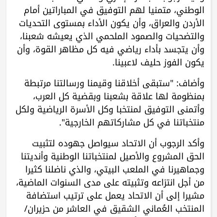
الوطني، متمنيا لهم التوفيق في المباراتين أمام
الأردن والعراق، وأن يكون الأداء بمستوى التحديات
والتضحيات والصمود الملحمي الذي يعيشه شعبنا،
وأن يتجسد بأداء رياضي فيه كل مظاهر القوة، وأن
يكون الفوز حليف لاعبينا.
وأضاف: "ستبقى أخلاقنا وقيمنا ورسالتنا مرتبطة
بمنظومة لها علاقة بشعبنا وبقضية كل العرب،
وأتمنى التوفيق لمنتخبا وكل الأسرة الرياضية ولكل
منتخباتنا في كل مشاركاتهم الخارجية".
وأكد الرجوب أن الاتحاد سيواصل جهوده لتثبيت
الحق المشروع والأصيل لمنتخباتنا الوطنية وأنديتنا
وجماهيرنا في الملعب البيتي، والذي ناضلنا كثيرا
من أجل انتزاعه وتثبيته على مدى السنوات الماضية،
مشيرا إلى أن الاتحاد يعمل على ترتيب استضافة
المنتخب العُماني الشقيق في العاشر من حزيران/