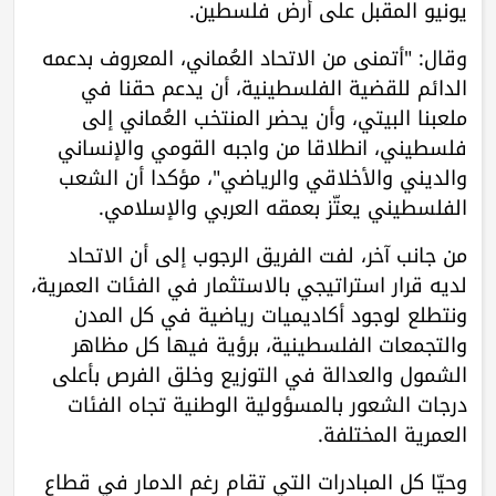
يونيو المقبل على أرض فلسطين.
وقال: "أتمنى من الاتحاد العُماني، المعروف بدعمه
الدائم للقضية الفلسطينية، أن يدعم حقنا في
ملعبنا البيتي، وأن يحضر المنتخب العُماني إلى
فلسطيني، انطلاقا من واجبه القومي والإنساني
والديني والأخلاقي والرياضي"، مؤكدا أن الشعب
الفلسطيني يعتّز بعمقه العربي والإسلامي.
من جانب آخر، لفت الفريق الرجوب إلى أن الاتحاد
لديه قرار استراتيجي بالاستثمار في الفئات العمرية،
ونتطلع لوجود أكاديميات رياضية في كل المدن
والتجمعات الفلسطينية، برؤية فيها كل مظاهر
الشمول والعدالة في التوزيع وخلق الفرص بأعلى
درجات الشعور بالمسؤولية الوطنية تجاه الفئات
العمرية المختلفة.
وحيّا كل المبادرات التي تقام رغم الدمار في قطاع