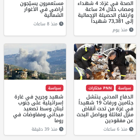
الصحة في غزة: 4 شهداء
مستعمرون يسيّجون
ومصاب خلال 24 ساعة
أراضي في الأغوار
وارتفاع الحصيلة الإجمالية
الشمالية
إلى 73,381 شهيداً
منذ 8 ساعات
منذ يوم
سياسة
PNN مختارات
سياسة
الدفاع المدني ينتشل
شهيد وجريح في غارة
جثامين ورفات 19 شهيداً
إسرائيلية على جنوب
في غزة من تحت أنقاض
لبنان وسط تصعيد
منزل لعائلة ويواصل البحث
ميداني ومفاوضات في
عن مفقودين
روما
منذ 6 ساعات
منذ 39 دقيقة