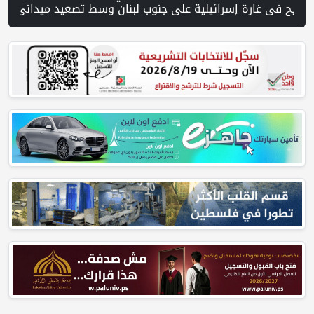
 ورفات 19 شهيداً في غزة من تحت أنقاض منزل لعائلة ويواصل البحث عن مفقودين | 8 دول عربية وإسلامية تدين انتهاكات إسرائيل في غزة وتحذر من نسف المسار السياسي | "هيومن رايتس ووتش" تتهم "إسرائيل" بجرائم حرب بعد اغتيال الصحفية آمال خليل في جنوب لبنان | طهران: مضيق هرمز سيظل مغلقا حتى تنتهي التهديدات ضد إيران | بدعم من الحكومة الكندية لجنة الانتخابات وبرنامج الأمم المتحدة الإنمائي يوقعان اتفاقية لتعزيز جاهزية الانتخابات الت