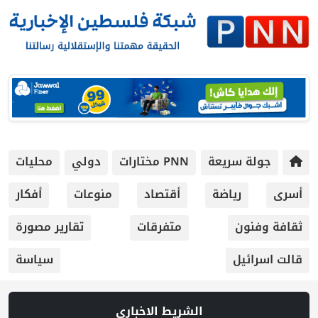
جولة سريعة
PNN مختارات
دولي
محليات
أسرى
رياضة
أقتصاد
منوعات
أفكار
ثقافة وفنون
متفرقات
تقارير مصورة
قالت اسرائيل
سياسة
الشريط الاخباري