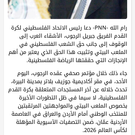
رام الله -PNN- دعا رئيس الاتحاد الفلسطيني لكرة
القدم الفريق جبريل الرجوب، الأشقاء العرب إلى
الوقوف إلى جانب حق الشعب الفلسطيني في
الملعب البيتي وتثبيت هذا الحق الذي يعتبر من أهم
الإنجازات التي حققتها الرياضة الفلسطينية.
جاء ذلك خلال مؤتمر صحفي عقده الرجوب، اليوم
الأحد، ‎في مقر أكاديمية جوزيف بلاتر بمدينة البيرة،
تحدث خلاله عن آخر المستجدات المتعلقة بكرة القدم
الفلسطينية، لا سيما في ظل التطورات الأخيرة
بخصوص الملعب البيتي والمواجهتين المرتقبتين
للمنتخب الوطني أمام الأردن والعراق في العاصمة
الأردنية عمّان، ضمن التصفيات الآسيوية المؤهلة
لكأس العالم 2026.