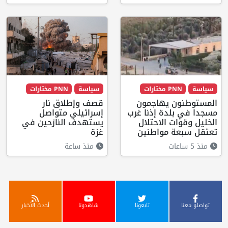
سياسة
PNN مختارات
سياسة
PNN مختارات
المستوطنون يهاجمون
قصف وإطلاق نار
مسجدا في بلدة إذنا غرب
إسرائيلي متواصل
الخليل وقوات الاحتلال
يستهدف النازحين في
تعتقل سبعة مواطنين
غزة
منذ 5 ساعات
منذ ساعة
تواصلو معنا
تابعونا
شاهدونا
أحدث الأخبار