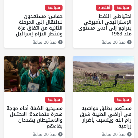
سياسة
أقتصاد
سياسة
احتياطي النفط
حماس: مستعدون
الإستراتيجي الأميركي
للانتقال إلى المرحلة
يتراجع إلى أدنى مستوى
الثانية من اتفاق غزة
منذ 1983
وننتظر التزام إسرائيل
منذ 20 ساعة
منذ 20 ساعة
سياسة
سياسة
مستعمر يطلق مواشيه
مسيحيو الضفة أمام موجة
في أراضي الطيبة شرق
هجرة متصاعدة: الاحتلال
رام الله ويتسبب بأضرار
والاستيطان يهددان
زراعية
بقاءهم
منذ 20 ساعة
منذ 20 ساعة