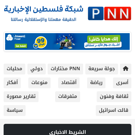
جولة سريعة
PNN مختارات
دولي
محليات
أسرى
رياضة
أقتصاد
منوعات
أفكار
ثقافة وفنون
متفرقات
تقارير مصورة
قالت اسرائيل
سياسة
الشريط الاخباري