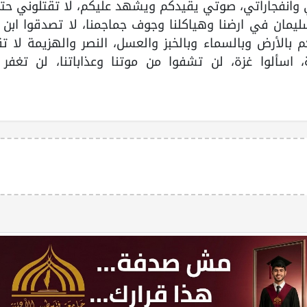
وانفجاراتي، صوتي يقيدكم ويشهد عليكم، لا تقتلوني حتى
ليمان في ارضنا وهياكلنا وجوف جماجمنا، لا تصدقوا ابن 
م بالأرض وبالسماء وبالخبز والعسل، النصر والهزيمة لا 
، اسألوا غزة، لن تشفوا من موتنا وعذاباتنا، لن تغفر 