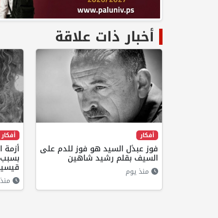
أخبار ذات علاقة
أفكار
أفكار
فوز عبدٔل السيد هو فوز للدم على
أزمة 
السيف بقلم رشيد شاهين
بسبب ا
قيسية
منذ يوم
منذ 22 ساع