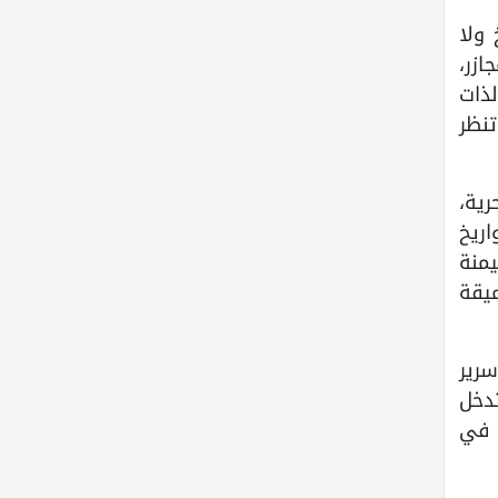
 ولا
ازر،
لذات
تنظر
رية،
اريخ
يمنة
ميقة
رير
تدخل
 في