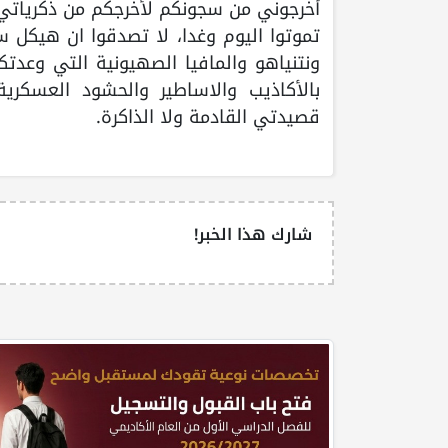
أخرجوني من سجونكم لأخرجكم من ذكرياتي 
تموتوا اليوم وغدا، لا تصدقوا ان هيكل س
ونتنياهو والمافيا الصهيونية التي وعدتك
بالأكاذيب والاساطير والحشود العسكرية
قصيدتي القادمة ولا الذاكرة.
شارك هذا الخبر!