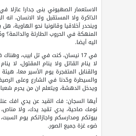
الاستعمار الصهيوني بنى جدارا عازلا في ا
الذاكرة ولا المستقبل ولا الانسان، انه 
وينحدر أخلاقيا وقانونيا نحو الهاوية، هل
المنهكة في الحروب الطارئة والدائمة؟ وك
اليه أيضا.
في 17 نيسان، كنت في تل ابيب، وهناك
لا ينام القاتل ولا ينام المقتول، لا ين
والقنابل المتفجرة يوم الأسير معا، هيئة
والسيطرة وحّدنا في الشارع وعلى الرصيف،
ويدخل الدهشة، ويتعلم ان من يحرم شعبا
أيها السجان: فك القيد عن يدي افك عنك،
نومك صاحية، يدي تقيد يدك، ولا مناص، ان
بيوتكم ومدارسكم واجازاتكم يوم السبت،
ضوء غزة جميع الصور.