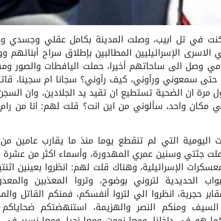
يني كنت في تل ابيب، وصلت المدينة بكامل عقلي وجسدي و
الاسرى الإسرائيليين المطالبين بإطلاق سراح أبنائهم و
 دمي وصل الى ساحاتهم أخيرا، حملت اليافطات والصور وم
تى سمعوني ورأوني، كيف رأوني؟ سجانا ام سجينا، قاتلا
رة ان الضحية تستطيع ان تقيد يد الجلادين، وان السجن
 مكان واحد، سألوني من اين انت؟ قلت لهم: انا من رام 
اليومية التي لم تنقطع يوما منذ ما يقارب عامين من 
حملت جثتي وسنين عمري المهدورة، وأسماء اكثر من عشرة 
رات الإسرائيلية، وهناك قلت لهم: انظروا بعينين اثنتي
أبواب الحديدية لتروني بوضوح، وتروا المعذبين والمعدو
بر حجرية، انظروا الي لتروا أنفسكم، فمنكم القاتل وال
م السيف ومنكم النصر والهزيمة، استنهضتكم ضحاياكم 
ما هو في داخلنا، ومعا نموت ومعا نحيا، ومعا نسير في 