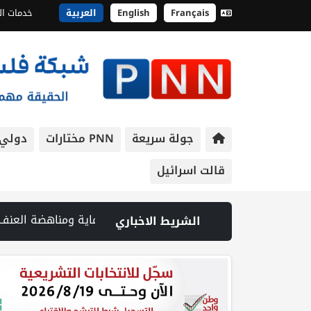
Français
English
العربية
خدمات ال
جولة سريعة
PNN مختارات
دولي
قالت اسرائيل
دفاع المدني ينتشل جثامين ورفات 19 شهيداً في غزة من تحت أنقاض منزل لعائلة ويواصل البحث عن مفقودين | 8 دول عربية وإسلامية تدين انتهاكات إسرائيل في غزة وتحذر من نسف المسار السياسي | "هيومن رايتس ووتش" تتهم "إسرائيل" بجرائم حرب بعد اغتيال الصحفية آمال خليل في جنوب لبنان | طهران: مضيق هرمز سيظل مغلقا حتى تنتهي التهديدات ضد إيران | بدعم من الحكومة الكندية لجنة الانتخابات وبرنامج الأمم المتحدة الإنمائي يوقعان اتفاقية لتعزيز جاهزية الانتخابات التشريعية | نتنياهو يوافق على إدخال 50 ألف عامل أجنبي بدلا من العمال الفلسطينيي | الرئاسة تدين وتحذر الاحتلال من استمرار حربه الشاملة على الشعب الفلسطيني ومخاطر ذلك على
الشريط الاخباري