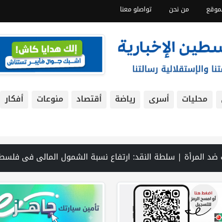
موقع
من نحن
تواصلو معنا
محليات
أسرى
رياضة
أقتصاد
منوعات
أفكار
 المنطقة بأسرها | تقرير: النظام الصحي في الضفة على حافة الانهيار بفعل احتجاز أموال المقاصة | نادي الأسير: الاحتلال يعتقل ويحقق ميدانياً مع أكثر من (60) مواطناً من مخيم قلنديا | الاحتلال يقتحم مخيم عسكر شرق نابلس | غزة: قصف مدفعي ونسف منازل واستهداف خيام النازحين | مستعمرون يسيّجون أراضي في الأغوار الشمالية | سلسلة غارات إسرائيلية على جنوب لبنان تزامنا مع استمرار مفاوضات روما | نتنياهو يوفد ديرمر إلى واشنطن لاحتواء "التوتر" حول اتفاق غزة | الذهب عند أعلى مستوى له في 7 أسابيع | الشرطة: مقتل مواطن (34 عاما) في بيرزيت شمال رام الله