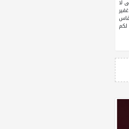
 لا
غفير
تقاس
لكم