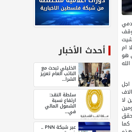
دمي
وقف
شيت
 ام
أحدث الأخبار
 هو
الله
الخليلي تبحث مع
النائب العام تعزيز
الشرا...
اجل
الاف
سلطة النقد:
ن لا
ارتفاع نسبة
الشمول المالي
مين
في...
محقق
كما
عبر شبكة PNN ..
هذه