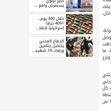
خبير تربوي
يستعرض واقع ...
 يفك
اخل،
خلال 300 يوم..
4091 خرقا
إسرائيليا لاتفا...
قوتة،
وصل
الدفاع المدني
ذهب
ينتشل جثامين
، ما
ورفات 19 شهيد...
ونزع
ثتي
رتي
 كل
شطة
 من