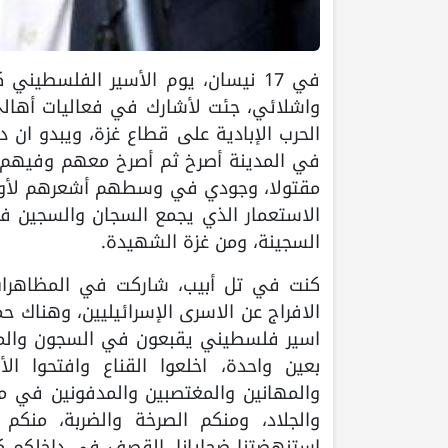
في 17 نيسان، يوم الأسير الفلسط
واشلائي، جئت لأشارك في فعاليات أهالي 
الحرب الإبادية على قطاع غزة، ويبدو ان
في المدينة أصرخ ثم أصرخ معهم وفيهم ح
مقتولا، وجودي في وسطهم أشعرهم لأول م
الاستعمار الذي يجمع السجان والسجين في
السجينة، ومن غزة الشهيدة.
كنت في تل أبيب، شاركت في المظاهرات 
الافراج عن الاسرى الإسرائيليين، وهناك 
اسير فلسطيني يقبعون في السجون والمعسك
بعين واحدة، اخلعوا القناع وافتحوا ال
والمهانين والمغتصبين والمدفونين في مقا
والجلاد، ومنكم الصرخة والضربة، منك
استنهضتنا ضحايانا، القصف في داخلكم ك