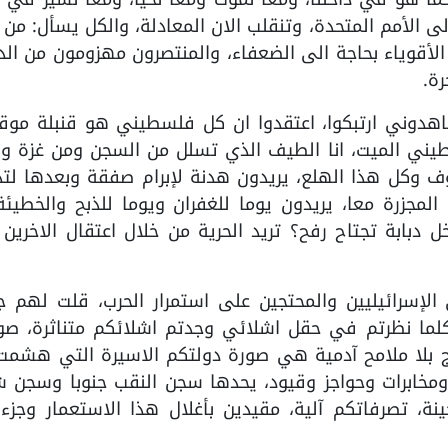
ى الأمم المتحدة، وتنقلب الان المعادلة، والكل يسأل: من
، الأقوياء بحاجة الى الضعفاء، والمنتصرون مهزومون من الد
رة.
17 نيسان، ولما شاهدوني ارتبكوا، اعتقدوا ان كل فلسطيني هو قنبلة مو
طيني الميت، انا الطيف الذي تسلل من السجن ومن غزة و
وف وكل هذا الهلع، يريدون هدنة لإبرام صفقة وبعدها لت
المجزرة معا، يريدون يوما للغفران ويوما للذبح والخطيئة
 دبابة تجتاح رفح؟ تريد الحرية من خلال اعتقال الاخرين 
الإسرائيليين والمحتجين على استمرار الحرب، قلت لهم ج
لما نظرتم في حقل اشلائي وجدتم اشلائكم متناثرة، صو
 بلا ملامح آدمية هي صورة دولتكم الاسيرة التي هشمت
ومخابرات وحواجز وقيود، يحدها سجن النقب جنوبا وسجن 
ة، تصرفاتكم آلية، مقيدين بأغلال هذا الاستعمار وجزءا