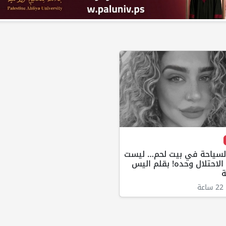
السياحة في بيت لحم… ليست
لاحتلال وحده! بقلم اليس
ة