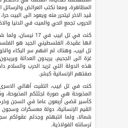
المظاهرة، ومعا نكتب العرائض والرسائل ال
قيد الاخر ليتحرر منه ويعود الى البيت حرا
الحروب تجمع الحي والميت في الدنيا والاخ
كنت في تل ابيب في 
انها عقيدة، الفلسطيني الجيد هو الفلس
تل ابيب، وهناك لم افهم سر البكاء والخ
غزة الى الجحيم، يريدون العدالة ويريدون 
هذه الدولة التي تريد الحرب والسلام داخل
صفتهم الإنسانية كبشر.
كنت في تل ابيب، التقيت أهالي الاسرى 
المذبوحة هي صورة لجثثكم المذبوحة، وك
كأسير قضى أربعون عاما في السجن وخرج
القيم الإنسانية، دولة معسكرات وسجون 
شمالا، ولما انتبهتم وجدتم عقولكم سجين
ترسانته الفولاذية.