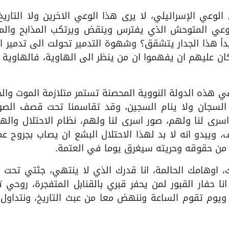
لوعي الإسرائيلي، لا يرى هذا الوعي الاخرين ولا التاريخ
الوعي المتوحش الذي يفترس وينقض ويرتكب المذابح والمج
 بدأ هذا الجدار يتشقق؟ وشهوة التدمير تحولت الى تدمير ا
ان عليهم ان يفهموا ان من ينظر الى الهاوية، فالهاوية 
 في هذه الدولة النووية المحصنة تستمر متلازمة الموت والح
ام السجان ولا ينام السجين، وقد تقاسمنا تحت قصف الصو
 اسرى لنا ولهم، صور اسرى لنا ولهم، نظام الاحتلال واله
 ويبدو انه لا بد لهذا الاحتلال البشع ان يصاب بجروح ع
 من حقوقه وحريته سيغرق يوما في العتمة.
 اوهامك الحالمة، انا قدرك الذي لا ينتهي، جثتي تحت س
ا حفار القبور لمن يحفر قبري بالقنابل المتفجرة، روحي 
 ويوم تقوم الساعة وننهض معا من عبث التاريخ، ونتداول