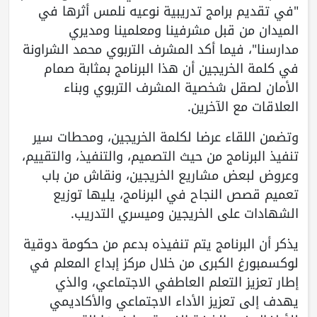
"في تقديم برامج تدريبية نوعيه نلمس أثرها في
الميدان من قبل مشرفينا ومعلمينا ومديري
مدارسنا"، فيما أكد المشرف التربوي محمد الشراونة
في كلمة الخريجين أن هذا البرنامج بمثابة صمام
الأمان لصقل شخصية المشرف التربوي وبناء
العلاقات مع الآخرين.
وتضمن اللقاء عرضا لكلمة الخريجين، ومحطات سير
تنفيذ البرنامج من حيث التصميم، والتنفيذ، والتقييم،
وعروض لبعض مشاريع الخريجين، ونقاش من باب
تعميم قصص النجاح في البرنامج، يليها توزيع
الشهادات على الخريجين وميسري التدريب.
يذكر أن البرنامج يتم تنفيذه بدعم من حكومة دوقية
لوكسمبورغ الكبرى من خلال مركز إبداع المعلم في
إطار تعزيز التعلم العاطفي الاجتماعي، والذي
يهدف إلى تعزيز الأداء الاجتماعي والأكاديمي