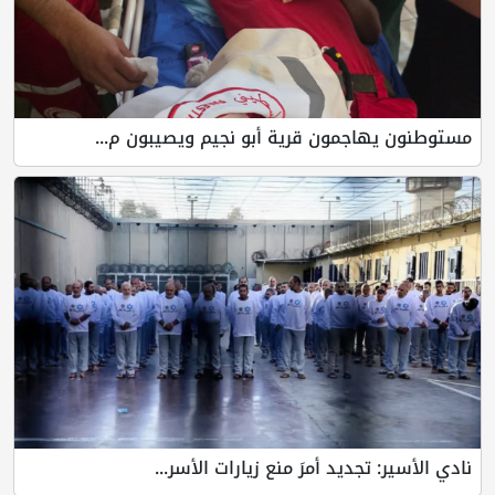
مستوطنون يهاجمون قرية أبو نجيم ويصيبون م...
نادي الأسير: تجديد أمرَ منع زيارات الأسر...