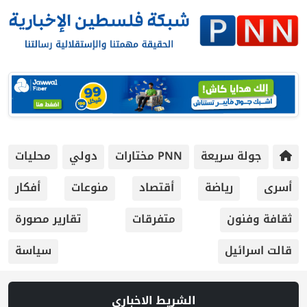
جولة سريعة
PNN مختارات
دولي
محليات
أسرى
رياضة
أقتصاد
منوعات
أفكار
ثقافة وفنون
متفرقات
تقارير مصورة
قالت اسرائيل
سياسة
الشريط الاخباري