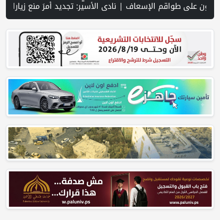
ية على جنوب لبنان وسط تصعيد ميداني ومفاوضات في روما | قوات الاحتلال تقتحم جنين عقب رشق مركبة إسرائيلية بالحجارة | فيديو PNN: سوق الباذنجان في بتير.. نافذة اقتصادية ورسالة صمود على أرض والتمسك بالجذور | الخليلي تبحث مع النائب العام تعزيز الشراكة في منظومة الحماية ومناهضة العنف ضد المرأة | سلطة النقد: ارتفاع نسبة الشمول المالي في فلسطين إلى 73% منتصف عام 2026 | عبر شبكة PNN .. خبير تربوي يستعرض واقع التعليم بالمصادر المفتوحة