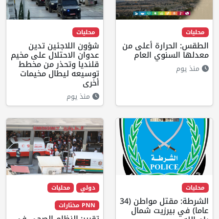
محليات
محليات
الطقس: الحرارة أعلى من
شؤون اللاجئين تدين
معدلها السنوي العام
عدوان الاحتلال على مخيم
قلنديا وتحذر من مخطط
منذ يوم
توسيعه ليطال مخيمات
أخرى
منذ يوم
محليات
دولي
محليات
الشرطة: مقتل مواطن (34
PNN مختارات
عاما) في بيرزيت شمال
تقرير: النظام الصحي في