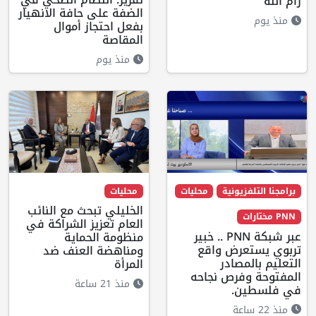
رام الله
الضفة على حافة الانهيار
منذ يوم
بفعل احتجاز أموال
المقاصة
منذ يوم
برامجنا التلفزيونية
محليات
محليات
الخليلي تبحث مع النائب
PNN مختارات
العام تعزيز الشراكة في
عبر شبكة PNN .. خبير
منظومة الحماية
تربوي يستعرض واقع
ومناهضة العنف ضد
التعليم بالمصادر
المرأة
المفتوحة وفرص نجاحه
منذ 21 ساعة
في فلسطين.
منذ 22 ساعة