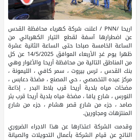
اريحا /PNN / اعلنت شركة كهرباء محافظة القدس
عن اضطرارها آسفة لقطع التيار الكهربائي من
الساعة الخامسة صباحا حتى الساعة الثانية عشرة
ظهرا يوم غدٍ الأربعاء الموافق 14/5/2025 عن كل
من المناطق التالية من محافظة أريحا والأغوار وهي
بنك القدس ، ترس بيروت ، سمر كافي ، الليمونة ،
مركز عبده التخصصي ، حي المصنع ، مضخة دعابس ،
مضخات مياه بلدية أريحا قرب بلاط البدر ، إذاعة
النورس ، شارع يافا ، مضخة مياه بلدية أريحا قرب بئر
صامد ، جزء من شارع قصر هشام ، جزء من شارع
المنتزهات ومجاورين.
وقدمت الشركة اعتذارها عن هذا الاجراء الضروري
الناتج عن قيام الشركة بأعمال التحويلات والصيانة