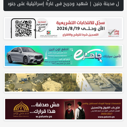
 عام 2026 | عبر شبكة PNN .. خبير تربوي يستعرض واقع التعليم بالمصادر المفتوحة وفرص نجاحه في فلسطين. | خلال 300 يوم.. 4091 خرقا إسرائيليا لاتفاق غزة و1254 شهيدا | الدفاع المدني ينتشل جثامين ورفات 19 شهيداً في غزة من تحت أنقاض منزل لعائلة ويواصل البحث عن مفقودين | 8 دول عربية وإسلامية تدين انتهاكات إسرائيل في غزة وتحذر من نسف المسار السياسي | "هيومن رايتس ووتش" تتهم "إسرائيل" بجرائم حرب بعد اغتيال الصحفية آمال خليل في 