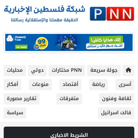
جولة سريعة
PNN مختارات
دولي
محليات
أسرى
رياضة
أقتصاد
منوعات
أفكار
ثقافة وفنون
متفرقات
تقارير مصورة
قالت اسرائيل
سياسة
الشريط الاخباري