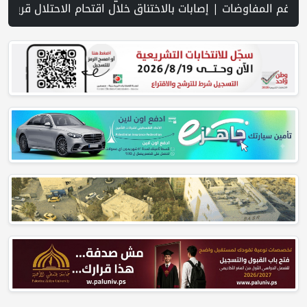
نظمة إسرائيلية توفر دعمًا للمستوطنين المتهمين بجرائم ضد الفلسطينيين | فانس: نضغط على إيران لفتح مضيق هرمز.. وطهران تتحدث عن مسار ملاحي مؤقت | مج