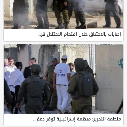
إصابات بالاختناق خلال اقتحام الاحتلال قر...
منظمة التحرير: منظمة إسرائيلية توفر دعمً...