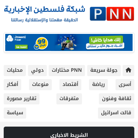
جولة سريعة
PNN مختارات
دولي
محليات
أسرى
رياضة
أقتصاد
منوعات
أفكار
ثقافة وفنون
متفرقات
تقارير مصورة
قالت اسرائيل
سياسة
الشريط الاخباري