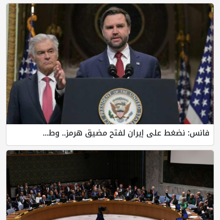
فانس: نضغط على إيران لفتح مضيق هرمز.. وط...