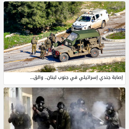
إصابة جندي إسرائيلي في جنوب لبنان.. والق...