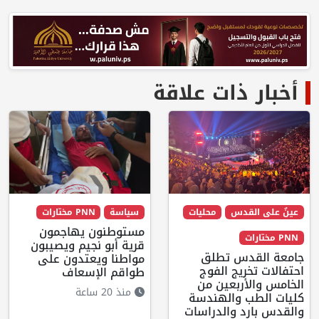
أخبار ذات علاقة
عينٌ على القدس
محليات
سياسة
PNN مختارات
مستوطنون يهاجمون
PNN مختارات
قرية أبو نجيم ويصيبون
جامعة القدس تطلق
مواطنا ويعتدون على
احتفالات تخريج الفوج
طواقم الإسعاف
الخامس والأربعين من
منذ 20 ساعة
كليات الطب والهندسة
والقدس بارد والدراسات