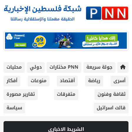
جولة سريعة
PNN مختارات
دولي
محليات
أسرى
رياضة
أقتصاد
منوعات
أفكار
ثقافة وفنون
متفرقات
تقارير مصورة
قالت اسرائيل
سياسة
الشريط الاخباري