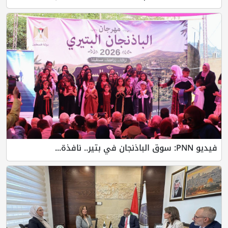
فيديو PNN: سوق الباذنجان في بتير.. نافذة...