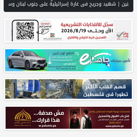
ر المفتوحة وفرص نجاحه في فلسطين. | خلال 300 يوم.. 4091 خرقا إسرائيليا لاتفاق غزة و1254 شهيدا | الدفاع المدني ينتشل جثامين ورفات 19 شهيداً في غزة من تحت أنقاض منزل لعائلة ويواصل البحث عن مفقودين | 8 دول عربية وإسلامية تدين انتهاكات إسرائيل في غزة وتحذر من نسف المسار السياسي | "هيومن رايتس ووتش" تتهم "إسرائيل" بجرائم حرب بعد اغتيال الصحفية آمال خليل في جنوب لبنان | طهران: مضيق هرمز سيظل مغلقا حتى تنتهي التهديدات ضد إ