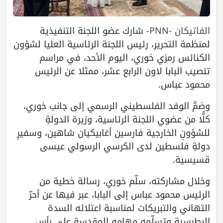
الفاتيكان -PNN-
شارك عضو اللجنة التنفيذية
لمنظمة التحرير، رئيس اللجنة الرئاسية العليا لشؤون
الكنائس رمزي خوري، اليوم الأحد، في مراسم
تنصيب البابا لاون الرابع عشر، ممثلا عن الرئيس
محمود عباس.
وضمَّ الوفد الفلسطيني الرسمي إلى جانب خوري،
كلًّا من عضوي اللجنة الرئاسية، وزيرة الدولةِ
للشؤونِ الخارجية فارسين أغابيكيان شاهين، وسفيرِ
دولةِ فلسطين لدى الكرسي الرسولي عيسى
قسيسية.
وخلال مشاركته، سلّم خوري، رسالة خطية من
الرئيس محمود عباس إلى البابا، عبر فيها عن أحرّ
التهاني والتبريكات لمناسبة اعتلائه السدة
البطرسية وتسلّمه مهامه المقدسة على رأس