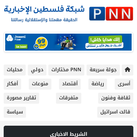
جولة سريعة
PNN مختارات
دولي
محليات
أسرى
رياضة
أقتصاد
منوعات
أفكار
ثقافة وفنون
متفرقات
تقارير مصورة
قالت اسرائيل
سياسة
الشريط الاخباري