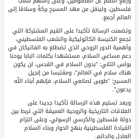
ورفع الظلم عن المظلومين، وعلى رأسهم شعب
فلسطين، ولينقل من مهد المسيح بركةً وسلامًا إلى
العالم أجمع.
وتضمنت الرسالة تأكيدا على القيم المشتركة التي
تجمع الكنيسة الكاثوليكية والشعب الفلسطيني،
وأهمية الدور الروحي الذي تضطلع به الفاتيكان في
دعم مساعي السلام، مستشهدا بكلمات البابا يوحنا
بولس الثاني: "بدون السلام في القدس، لن يكون
هناك سلام في العالم"، ومقتبسا من إنجيل
المسيح: "طوبى لصانعي السلام، فإنهم أبناء اللّه
يدعون".
ويعد تسليم هذه الرسالة تأكيدا جديدا على
العلاقات التاريخية والروحية العميقة التي تربط بين
دولة فلسطين والكرسي الرسولي، وعلى التزام
القيادة الفلسطينية بنهج الحوار وبناء السلام
العادل والدائم.