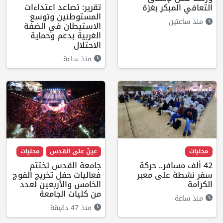
تقرير: تصاعد اعتداءات
التعافي المبكر بغزة
المستوطنين وتوسع
منذ ساعتين
الاستيطان في الضفة
الغربية بدعم وحماية
الاحتلال
منذ ساعة
محليات
عينٌ على القدس
محليات
42 ألف مسافر.. حركة
جامعة القدس تختتم
سفر نشطة على معبر
فعاليات حفل تخريج الفوج
الكرامة
الخامس والأربعين لعدد
من كليات الجامعة
منذ ساعة
منذ 47 دقيقة