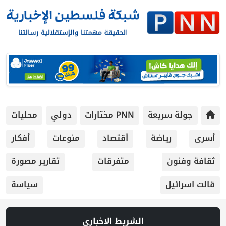
جولة سريعة
PNN مختارات
دولي
محليات
أسرى
رياضة
أقتصاد
منوعات
أفكار
ثقافة وفنون
متفرقات
تقارير مصورة
قالت اسرائيل
سياسة
الشريط الاخباري