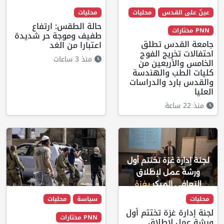
عينٌ على القدس
محليات
محليات
حالة الطقس: ارتفاع
PNN مختارات
طفيف وموجة حر شديدة
جامعة القدس تطلق
اعتبارا من الغد
احتفالات تخريج الفوج
منذ 3 ساعات
الخامس والأربعين من
كليات الطب والهندسة
والقدس بارد والدراسات
العليا
منذ 22 ساعة
محليات
سياسة
محليات
لجنة إدارة غزة تختتم أول
PNN مختارات
ورشة عمل لإطلاق