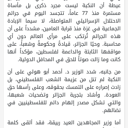
عيطة أن النكبة ليست مجرد ذكرى بل مأساة
مستمرة منذ 77 عاماً، تتجسد اليوم في جرائم
الاحتلال الإسرائيلي المتواصلة، لا سيما الإبادة
الجماعية في غزة منذ قرابة العامين، مشدداً على أن
هذه الجرائم تُرتكب على مرأى العالم دون أي
محاسبة. وحيّا الجزائر، قيادةً وحكومةً وشعباً، على
مواقفها الثابتة والداعمة لفلسطين، مؤكداً أنها
كانت وما زالت صوتاً للحق في المحافل الدولية.
من جانبه، شدد الوزير د. أحمد أبو هولي على أن
النكبة لم تنل من عزيمة الشعب الفلسطيني، بل
زادت إصراره على التمسك بحقوقه، وعلى رأسها حق
العودة. وأشاد بتجربة الجزائر وتضحيات شعبها،
والتي تشكل مصدر إلهام دائم للفلسطينيين في
نضالهم.
أما وزير المجاهدين العيد ربيقة، فقد ألقى كلمة