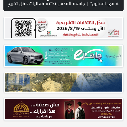
ة وسط ضغوط أميركية لوقف إطلاق النار | لجنة إدارة غزة تختتم أول ورشة عمل لإطلاق التعافي المبكر بغزة | حرس الثورة: الولايات المتحدة وإسرائيل لم تحققا أهدافهما في الحرب ضد إيران | 10 قتلى بهجوم حوثي على مأرب.. والجيش اليمني يعلن تنفيذ عمليات عسكرية ضد الحوثيين في عدة محاور | مسيّرة حزب الله تستهدف قوة إسرائيلية... وواشنطن تمنع غارات واسعة على الجنوب | مقتل ثلاثة أشخاص بينهم طفل في هجوم روسي على كييف | ارتفاع أسعار النفط | "كبار قادة الجيش الأمريكي يبحثون عن مخرج من حرب إيران | الحرب في الخليج 