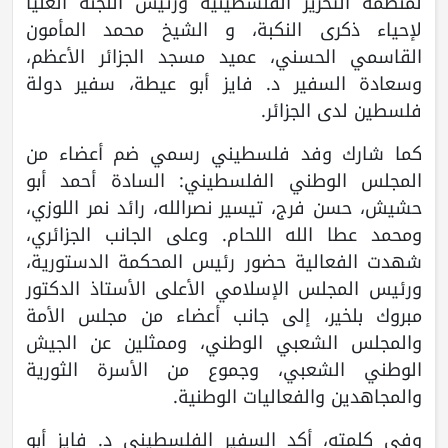
لمنظمة التحرير الفلسطينية ورئيس اللجنة العليا
لإحياء ذكرى النكبة، و الشيخ محمد المأمون
القاسمي الحسني، عميد مسجد الجزائر الأعظم،
وسعادة السفير د. فايز أبو عيطة، سفير دولة
فلسطين لدى الجزائر.
كما شارك وفد فلسطيني رسمي ضم أعضاء من
المجلس الوطني الفلسطيني: السادة أحمد أبو
حشيش، حسن فرج، تيسير نصرالله، رائد نمر اللوزي،
ومحمد عطا الله اللحام. وعلى الجانب الجزائري،
شهدت الفعالية حضور رئيس المحكمة الدستورية،
ورئيس المجلس الإسلامي الأعلى الأستاذ الدكتور
مبروك بلخير، إلى جانب أعضاء من مجلس الأمة
والمجلس الشعبي الوطني، وممثلين عن الجيش
الوطني الشعبي، وجموع من الأسرة الثورية
والمجاهدين والفعاليات الوطنية.
وفي كلمته، أكد السفير الفلسطيني د. فايز أبو