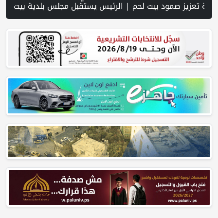
نين الإرهابيين على بيت فوريك | الرئيس يستقبل مجلس بلدية بيت لحم ويؤكد النهوض بالواقع السياحي والتنموي فيها | الإمارات: استهداف سفينة تابعة لـ”أدنوك” بصاروخ أثناء عب