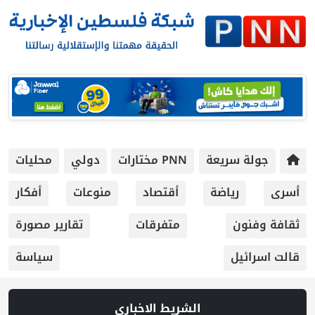
جولة سريعة
PNN مختارات
دولي
محليات
أسرى
رياضة
أقتصاد
منوعات
أفكار
ثقافة وفنون
متفرقات
تقارير مصورة
قالت اسرائيل
سياسة
الشريط الاخباري