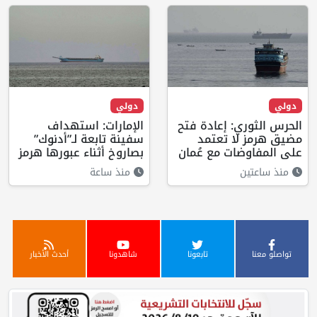
دولي
دولي
الحرس الثوري: إعادة فتح
الإمارات: استهداف
مضيق هرمز لا تعتمد
سفينة تابعة لـ”أدنوك”
على المفاوضات مع عُمان
بصاروخ أثناء عبورها هرمز
منذ ساعتين
منذ ساعة
تواصلو معنا
تابعونا
شاهدونا
أحدث الأخبار