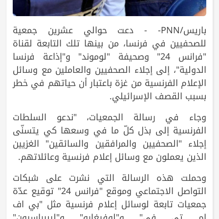
باريس/PNN- - دعت حوالي عشرين جمعية
للصحفيين في فرنسا، من بينها تلك التابعة لقناة
"فرانس 24" وصحيفة "لوموند" و"إذاعة فرنسا
الدولية"، إلى إجلاء الصحفيين والعاملين مع وسائل
الإعلام الفرنسية من غزة باعتبار أن حياتهم في خطر
بسبب القصف الإسرائيلي.
وجاء في رسالة الجمعيات، "ندعو السلطات
الفرنسية إلى بذل كلّ ما في وسعها كي يتسنّى
إجلاء "الصحفيين والمرافقين والسائقين" الغزيين
الذين يعملون مع وسائل إعلام فرنسية وعائلاتهم.
وحملت هذه الرسالة التي نشرت على شبكات
التواصل الاجتماعي وموقع "فرانس 24" توقيع عدّة
جمعيات تابعة لوسائل إعلام فرنسية مثل "بي اف
ام تي في" و"لوفيغارو" و"ليبيراسيون"