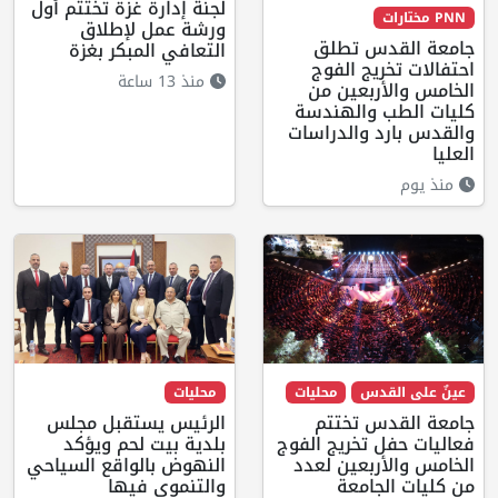
لجنة إدارة غزة تختتم أول
PNN مختارات
ورشة عمل لإطلاق
جامعة القدس تطلق
التعافي المبكر بغزة
احتفالات تخريج الفوج
منذ 13 ساعة
الخامس والأربعين من
كليات الطب والهندسة
والقدس بارد والدراسات
العليا
منذ يوم
عينٌ على القدس
محليات
محليات
جامعة القدس تختتم
الرئيس يستقبل مجلس
فعاليات حفل تخريج الفوج
بلدية بيت لحم ويؤكد
الخامس والأربعين لعدد
النهوض بالواقع السياحي
من كليات الجامعة
والتنموي فيها