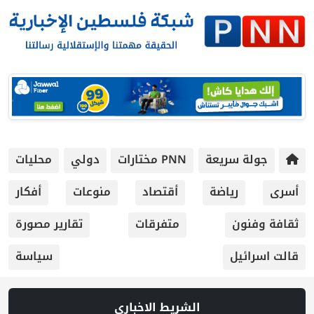
جولة سريعة
PNN مختارات
دولي
محليات
أسرى
رياضة
أقتصاد
منوعات
أفكار
ثقافة وفنون
متفرقات
تقارير مصورة
قالت اسرائيل
سياسة
الشريط الاخباري