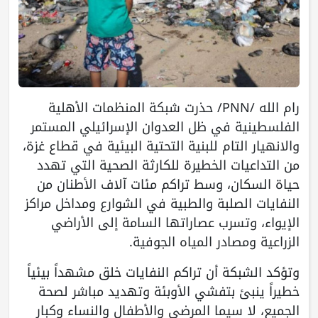
رام الله /PNN/ حذرت شبكة المنظمات الأهلية
الفلسطينية في ظل العدوان الإسرائيلي المستمر
والانهيار التام للبنية التحتية البيئية في قطاع غزة،
من التداعيات الخطيرة للكارثة الصحية التي تهدد
حياة السكان، وسط تراكم مئات آلاف الأطنان من
النفايات الصلبة والطبية في الشوارع ومداخل مراكز
الإيواء، وتسرب عصاراتها السامة إلى الأراضي
الزراعية ومصادر المياه الجوفية.
وتؤكد الشبكة أن تراكم النفايات خلق مشهداً بيئياً
خطيراً ينبئ بتفشي الأوبئة وتهديد مباشر لصحة
الجميع، لا سيما المرضى والأطفال والنساء وكبار