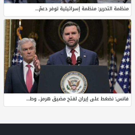
منظمة التحرير: منظمة إسرائيلية توفر دعمً...
فانس: نضغط على إيران لفتح مضيق هرمز.. وط...