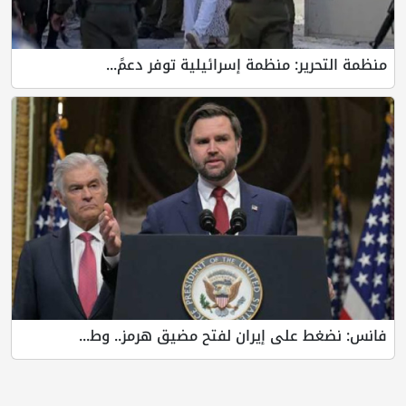
منظمة التحرير: منظمة إسرائيلية توفر دعمً...
فانس: نضغط على إيران لفتح مضيق هرمز.. وط...