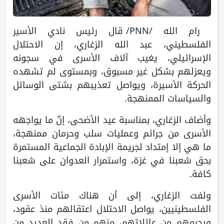
رام الله /PNN/ قال رئيس نادي الأسير
الفلسطيني، عبد الله الزغاري، إن الاحتلال
الإسرائيلي، يغيب آلاف الأسرى في سجونه
ويعزلهم بشكل غير مسبوق، وبمستوى لم تشهده
الحركة الأسيرة، ويواصل تعذيبهم بشتى الوسائل
والسياسات الممنهجة.
وأضاف الزغاري، بمناسبة عيد الأضحى، إنّ ما يواجهه
الأسرى من جرائم وعمليات سلب وحرمان ممنهجة،
ما هي إلا إمتداد لجريمة الإبادة الجماعية المستمرة
بحق شعبنا في غزة، واستمرار العدوان على شعبنا
كافة.
ولفت الزغاري، إلى أن هناك مئات الأسرى
الفلسطينيين، يواصل الاحتلال اعتقالهم منذ عقود،
ويحرمهم من عائلاتهم، منهم من فقد العديد من