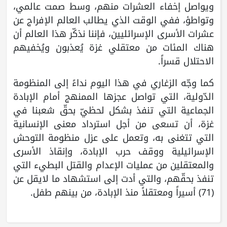
ويواصل إخفاء العشرات منهم، وسط صمت عالمي،
وتواطؤ، ففي الوقت الذي يطالب العالم الإفراج عن
عشرات الأسرى الإسرائليين، فإننا نذكّر هذا العالم أن
هناك المئات من معتقلي غزة يُعذبون ويُخفيهم
الاحتلال قسراً.
كما وجّه الزغاري في هذا اليوم نداءً إلى المنظومة
الدّولية، التي تواصل عجزها الممنهج أمام الإبادة
الجماعية التي تنفذ بشكل لحظيّ بحقّ شعبنا في
غزة، أن تسعى من أجل استرداد معنى الإنسانية
التي تتغنى به، وتعمل على عزل منظومة التوحش
الإسرائيلية ووقف حرب الإبادة، وإنقاذ الأسرى
والمعتقلين من عمليات الإعدام والقتل البطيء التي
تنفذ بحقّهم، والتي أدت إلى استشهاد ما لايقل عن
(71) أسيراً ومعتقلاً منذ الإبادة، من بينهم طفل.