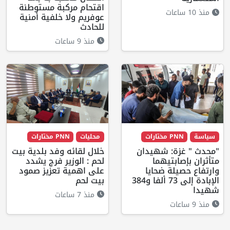
اقتحام مركبة مستوطنة
منذ 10 ساعات
عوفريم ولا خلفية أمنية
للحادث
منذ 9 ساعات
سياسة
PNN مختارات
محليات
PNN مختارات
"محدث " غزة: شهيدان
خلال لقائه وفد بلدية بيت
متأثران بإصابتيهما
لحم : الوزير فرج يشدد
وارتفاع حصيلة ضحايا
على اهمية تعزيز صمود
الإبادة إلى 73 ألفا و384
بيت لحم
شهيدا
منذ 7 ساعات
منذ 9 ساعات