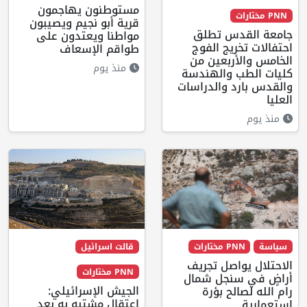
مستوطنون يهاجمون
PNN مختارات
قرية أبو نجيم ويصيبون
جامعة القدس تطلق
مواطنا ويعتدون على
احتفالات تخريج الفوج
طواقم الإسعاف
الخامس والأربعين من
منذ يوم
كليات الطب والهندسة
والقدس بارد والدراسات
العليا
منذ يوم
سياسة
PNN مختارات
قالت اسرائيل
الاحتلال يواصل تجريف
PNN مختارات
أراضٍ في سنجل شمال
الجيش الإسرائيلي:
رام الله لصالح بؤرة
اعتقال مشتبه به بعد
استعمارية