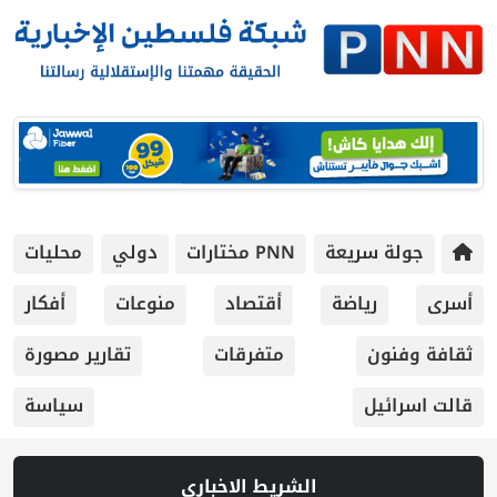
جولة سريعة
PNN مختارات
دولي
محليات
أسرى
رياضة
أقتصاد
منوعات
أفكار
ثقافة وفنون
متفرقات
تقارير مصورة
قالت اسرائيل
سياسة
الشريط الاخباري