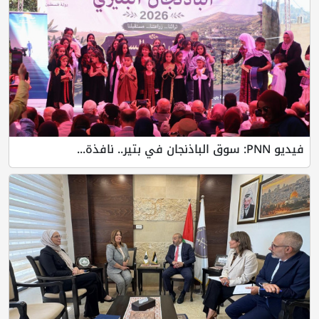
فيديو PNN: سوق الباذنجان في بتير.. نافذة...