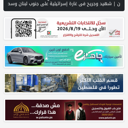
رص نجاحه في فلسطين. | خلال 300 يوم.. 4091 خرقا إسرائيليا لاتفاق غزة و1254 شهيدا | الدفاع المدني ينتشل جثامين ورفات 19 شهيداً في غزة من تحت أنقاض منزل لعائلة ويواصل البحث عن مفقودين | 8 دول عربية وإسلامية تدين انتهاكات إسرائيل في غزة وتحذر من نسف المسار السياسي | "هيومن رايتس ووتش" تتهم "إسرائيل" بجرائم حرب بعد اغتيال الصحفية آمال خليل في جنوب لبنان | طهران: مضيق هرمز سيظل مغلقا حتى تنتهي التهديدات ضد إيران | بدعم م