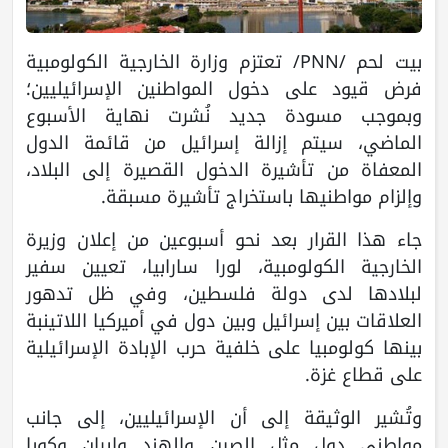
بيت لحم /PNN/ تعتزم وزارة الخارجية الكولومبية
فرض قيود على دخول المواطنين الإسرائيليين؛
وبموجب مسودة جديد نُشرت نهاية الأسبوع
الماضي، سيتم إزالة إسرائيل من قائمة الدول
المعفاة من تأشيرة الدخول القصيرة إلى البلاد،
وإلزام مواطنيها باستخراج تأشيرة مسبقة.
جاء هذا القرار بعد نحو أسبوعين من إعلان وزيرة
الخارجية الكولومبية، لورا سارابيا، تعيين سفير
لبلادها لدى دولة فلسطين، وفي ظل تدهور
العلاقات بين إسرائيل وبين دول في أميركيا اللاتينبة
بينها كولومبيا على خلفية حرب الإبادة الإسرائيلية
على قطاع غزة.
وتُشير الوثيقة إلى أن الإسرائيليين، إلى جانب
مواطني دول مثل الصين والهند وإيران وكوبا