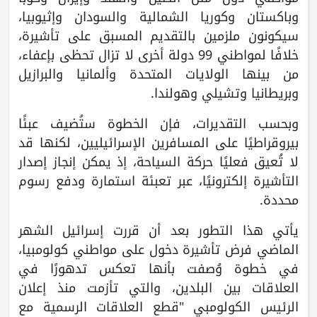
وباكستان وكوريا الشمالية والسودان وإثيوبيا،
سيكونون ملزمين بالتقديم المسبق على تأشيرة،
خلافًا لمواطني 99 دولة أخرى لا تزال تحظى بإعفاء،
من بينها الولايات المتحدة وألمانيا والبرازيل
وبريطانيا وتشيلي وهولندا.
وبحسب التقديرات، فإن الخطوة ستُضيف عبئًا
بيروقراطيًا على المسافرين الإسرائيليين، لكنها قد
لا تُعيق فعليًا حركة السياحة، إذ يمكن إنجاز إصدار
التأشيرة إلكترونيًا، عبر تعبئة استمارة ودفع رسوم
محددة.
يأتي هذا التطور بعد أن قررت إسرائيل الشهر
الماضي فرض تأشيرة دخول على مواطني كولومبيا،
في خطوة وُصفت بأنها تعكس تدهورًا في
العلاقات بين البلدين، والتي تأزمت منذ إعلان
الرئيس الكولومبي "قطع العلاقات الرسمية مع