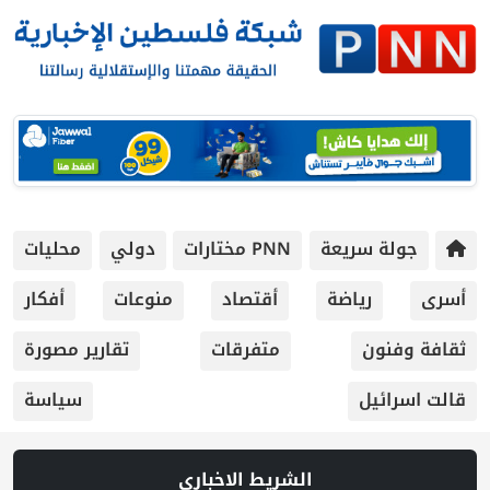
جولة سريعة
PNN مختارات
دولي
محليات
أسرى
رياضة
أقتصاد
منوعات
أفكار
ثقافة وفنون
متفرقات
تقارير مصورة
قالت اسرائيل
سياسة
الشريط الاخباري