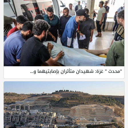
"محدث " غزة: شهيدان متأثران بإصابتيهما و...