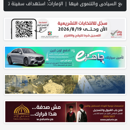
الإسرائيلي: اعتقال مشتبه به بعد اقتحام مركبة مستوطنة عوفريم ولا خلفية أمنية للحادث | الفيضانات في ولاية آسام الهندية تودي بـ98 شخصاً | الاحتلال يتوغل في بلدة ميس الجبل جنوب لبنان ويواصل قصفه المدفعي | سلطة المياه تطلق مشروعا وطنيا يقود التحول نحو تشغيل مرافق المياه بالطاقة الشمسية | الإعص