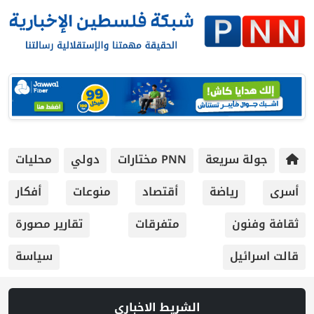
جولة سريعة
PNN مختارات
دولي
محليات
أسرى
رياضة
أقتصاد
منوعات
أفكار
ثقافة وفنون
متفرقات
تقارير مصورة
قالت اسرائيل
سياسة
الشريط الاخباري