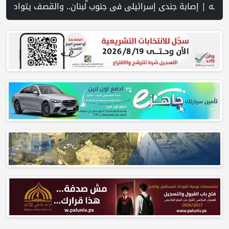
ال اقتحام الاحتلال قرية المغير شمال شرق رام الله | منظمة التحرير: منظمة إسرائيلية توفر دعمًا للمستوطنين المتهمين بجرائم ضد الفلسط