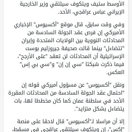
الأوسط ستيف ويتكوف سيلتقي وزير الخارجية
الإيراني عباس عراقجي، الأحد.
وفي وقت سابق، قال موقع "أكسيوس" الإخباري
الأميركي إن فرص عقد الجولة السادسة من
المحادثات النووية بين الولايات المتحدة وإيران
"تتضاءل" بينما قالت صحيفة جيروزليم بوست
الإسرائيلية أن المحادثات لن تعقد "على الأرجح"،
فيما ذكرت شبكتا "سي إن إن" و"سي بي إس"
العكس.
ونقل "أكسيوس" عن مسؤول أميركي قوله إن
"احتمال عقد الجولة السادسة من المحادثات المقررة
الأحد في سلطنة عمان كما كان مخططا لها، بات
يتضاءل بشكل متزايد".
إلا أن مراسلا لـ"أكسيوس" قال لاحقا على منصة
"إكس"، إن ويتكوف سيلتقي عراقجي في مسقط،