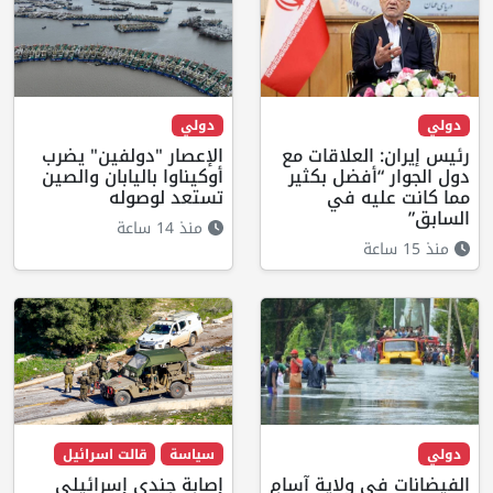
دولي
دولي
رئيس إيران: العلاقات مع
الإعصار "دولفين" يضرب
دول الجوار “أفضل بكثير
أوكيناوا باليابان والصين
مما كانت عليه في
تستعد لوصوله
السابق”
منذ 14 ساعة
منذ 15 ساعة
دولي
سياسة
قالت اسرائيل
الفيضانات في ولاية آسام
إصابة جندي إسرائيلي