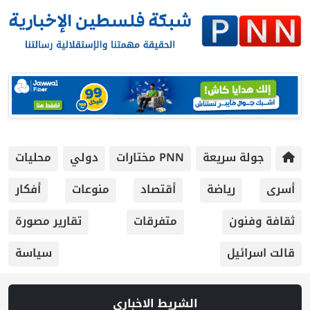
جولة سريعة
PNN مختارات
دولي
محليات
أسرى
رياضة
أقتصاد
منوعات
أفكار
ثقافة وفنون
متفرقات
تقارير مصورة
قالت اسرائيل
سياسة
الشريط الاخباري