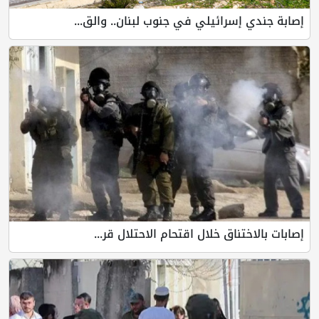
إصابة جندي إسرائيلي في جنوب لبنان.. والق...
إصابات بالاختناق خلال اقتحام الاحتلال قر...