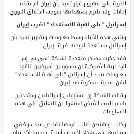
الذرية على مشروع قرار يُفيد بأن إيران لم تقدّم
إجابات ولم تلتزم بتعهداتها بموجب الاتفاق النووي.
إسرائيل "على أهبة الاستعداد" لضرب إيران
وتأتي هذه الأنباء وسط معلومات وتقارير تفيد بأن
إسرائيل مستعدة لتوجيه ضربة لإيران.
فقد ذكرت مصادر متعددة لشبكة "سي بي إس"
الإخبارية الأميركية أن مسؤولين أميركيين تلقوا
معلومات تفيد أن إسرائيل "على أهبة الاستعداد"
لشن عملية عسكرية ضد إيران.
وقالت الشبكة إن مسؤولين إسرائيليين ومتحدثين
باسم البيت الأبيض امتنعوا عن التعليق على هذه
المعلومات.
وكانت واشنطن أعلنت عزمها تقليص عدد موظفي
سفارتها في بغداد لأسباب أمنية، حسبما أكد ترامب