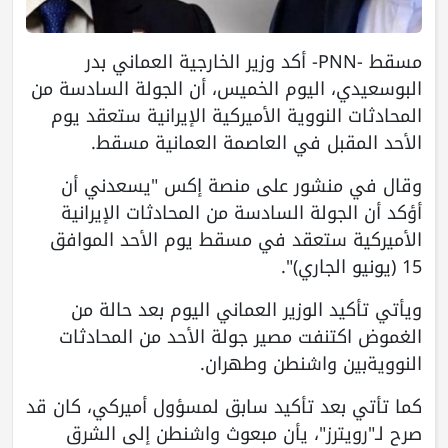
مسقط -PNN- أكد وزير الخارجية العماني بدر
البوسعيدي، اليوم الخميس، أن الجولة السادسة من
المحادثات النووية الأميركية الإيرانية ستعقد يوم
الأحد المقبل في العاصمة العمانية مسقط.
وقال في منشور على منصة إكس "يسعدني أن
أؤكد أن الجولة السادسة من المحادثات الإيرانية
الأميركية ستعقد في مسقط يوم الأحد الموافق
15 (يونيو الجاري)".
ويأتي تأكيد الوزير العماني اليوم بعد حالة من
الغموض اكتنفت مصير جولة الأحد من المحادثات
النوويةبين واشنطن وطهران.
كما تأتي بعد تأكيد سابق لمسؤول أميركي، كان قد
صرح لـ"رويترز"، يأن مبعوث واشنطن إلى الشرق