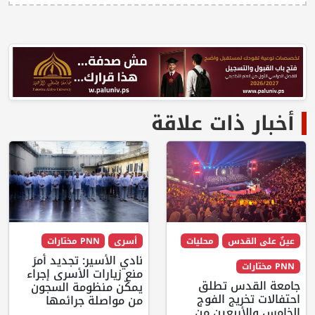
أخبار ذات علاقة
عينٌ على القدس
محليات
أسرى
PNN مختارات
نادي الأسير: تجديد أمرَ
PNN مختارات
منع زيارات الأسرى إجراء
جامعة القدس تطلق
يمكّن منظومة السجون
احتفالات تخريج الفوج
من مواصلة جرائمها
الخامس والأربعين من