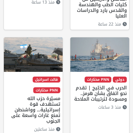
منذ 13 ساعة
كليات الطب والهندسة
والقدس بارد والدراسات
العليا
منذ 22 ساعة
دولي
PNN مختارات
قالت اسرائيل
الحرب في الخليج | تقدم
PNN مختارات
نحو اتفاق بشأن هرمز..
مسيّرة حزب الله
ومسودة لترتيبات الملاحة
تستهدف قوة
منذ 3 ساعات
إسرائيلية... وواشنطن
تمنع غارات واسعة على
الجنوب
منذ ساعتين