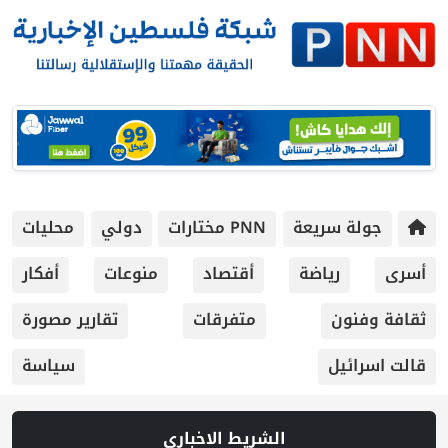
جولة سريعة
PNN مختارات
دولي
محليات
أسرى
رياضة
أقتصاد
منوعات
أفكار
ثقافة وفنون
متفرقات
تقارير مصورة
قالت اسرائيل
سياسة
الشريط الاخباري