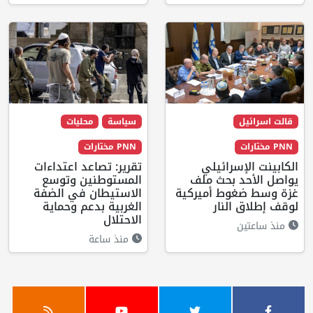
قالت اسرائيل
سياسة
محليات
PNN مختارات
PNN مختارات
الكابينت الإسرائيلي
تقرير: تصاعد اعتداءات
يواصل الأحد بحث ملف
المستوطنين وتوسع
غزة وسط ضغوط أميركية
الاستيطان في الضفة
لوقف إطلاق النار
الغربية بدعم وحماية
الاحتلال
منذ ساعتين
منذ ساعة