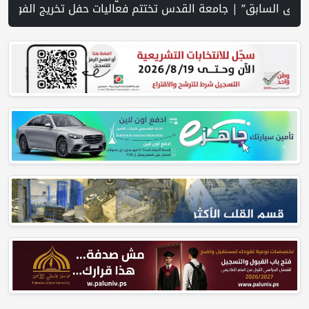
ق التعافي المبكر بغزة | حرس الثورة: الولايات المتحدة وإسرائيل لم تحققا أهدافهما في الحرب ضد إيران | 10 قتلى بهجوم حوثي على مأرب.. والجيش اليمني يعلن تنفيذ عمليات عسكرية ضد الحوثيين في عدة محاور | مسيّرة حزب الله تستهدف قوة إسرائيلية... وواشنطن تمنع غارات واسعة على الجنوب | مقتل ثلاثة أشخاص بينهم طفل في هجوم روسي على كييف | ارتفاع أسعار النفط | "كبار قادة الجيش الأمريكي يبحثون عن مخرج من حرب إيران | الحرب في الخليج | تقدم نحو اتفاق بشأن هرمز.. ومسودة لترتيبات الملاحة | حالة الطقس: ارتفاع طفي