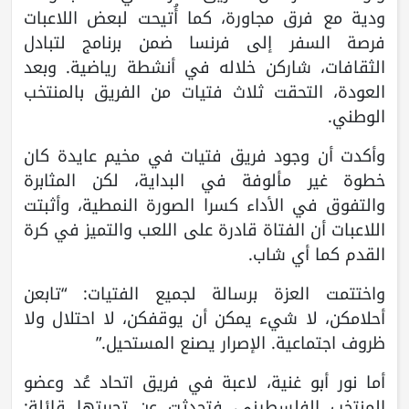
ودية مع فرق مجاورة، كما أُتيحت لبعض اللاعبات
فرصة السفر إلى فرنسا ضمن برنامج لتبادل
الثقافات، شاركن خلاله في أنشطة رياضية. وبعد
العودة، التحقت ثلاث فتيات من الفريق بالمنتخب
الوطني.
وأكدت أن وجود فريق فتيات في مخيم عايدة كان
خطوة غير مألوفة في البداية، لكن المثابرة
والتفوق في الأداء كسرا الصورة النمطية، وأثبتت
اللاعبات أن الفتاة قادرة على اللعب والتميز في كرة
القدم كما أي شاب.
واختتمت العزة برسالة لجميع الفتيات: “تابعن
أحلامكن، لا شيء يمكن أن يوقفكن، لا احتلال ولا
ظروف اجتماعية. الإصرار يصنع المستحيل.”
أما نور أبو غنية، لاعبة في فريق اتحاد عُد وعضو
المنتخب الفلسطيني، فتحدثت عن تجربتها قائلة: