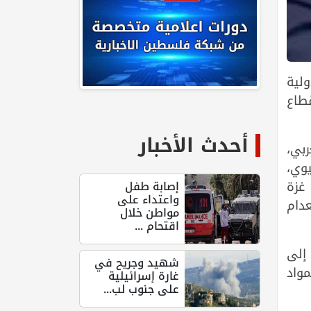
ولية
قطاع
أحدث الأخبار
ربي،
يوي،
 غزة
إصابة طفل
واعتداء على
دام
مواطن خلال
اقتحام ...
إلى
شهيد وجريح في
مواد
غارة إسرائيلية
على جنوب لب...