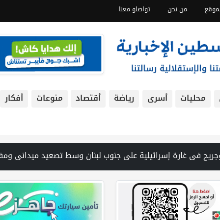
موقع
من نحن
تواصلو معنا
محليات
أسرى
رياضة
أقتصاد
منوعات
أفكار
فات 19 شهيداً في غزة من تحت أنقاض منزل لعائلة ويواصل البحث عن مفقودين | 8 دول عربية وإسلامية تدين انتهاكات إسرائيل في غزة وتحذر من نسف المسار السياسي | "هيومن رايتس ووتش" تتهم "إسرائيل" بجرائم حرب بعد اغتيال الصحفية آمال خليل في جنوب لبنان | طهران: مضيق هرمز سيظل مغلقا حتى تنتهي التهديدات ضد إيران | بدعم من الحكومة الكندية لجنة الانتخابات وبرنامج الأمم المتحدة الإنمائي يوقعان اتفاقية لتعزيز جاهزية الانتخابات التشري