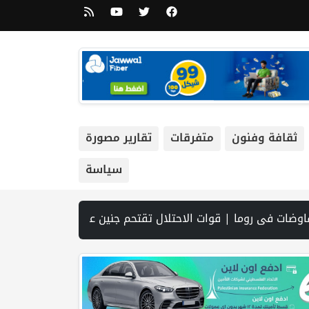
ثقافة وفنون
متفرقات
تقارير مصورة
سياسة
عية | نتنياهو يوافق على إدخال 50 ألف عامل أجنبي بدلا من العمال الفلسطينيي | الرئاسة تدين وتحذر الاحتلال من استمرار حربه الشاملة على الشعب الفلسطيني ومخاطر ذلك على المنطقة بأسرها | تقرير: النظام الصحي في الضفة على حافة الانهيار بفعل احتجاز أموال المقاصة | نادي الأسير: الاحتلال يعتقل ويحقق ميدانياً مع أكثر من (60) مواطناً من مخيم قلنديا | الاحتلال يقتحم مخيم عسكر شرق نابلس | غزة: قصف مدفعي ونسف منازل واستهداف خيام ال