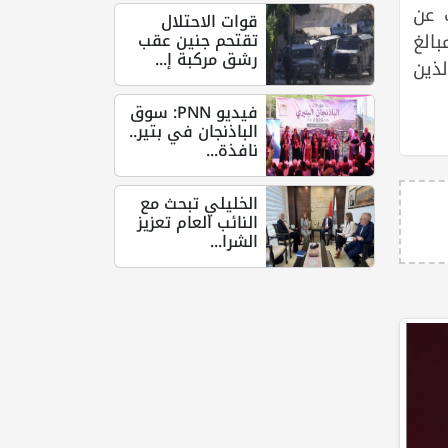
 عن
قوات الاحتلال
تقتحم جنين عقب
بالغ
رشق مركبة إ...
لذين
فيديو PNN: سوق
الباذنجان في بتير..
نافذة...
الخليلي تبحث مع
النائب العام تعزيز
الشرا...