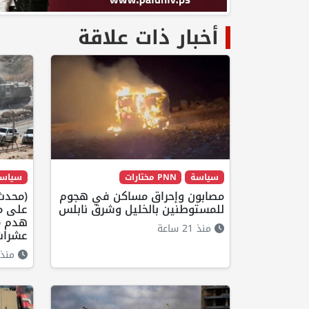
أخبار ذات علاقة
سياسة
PNN مختارات
سياس
مصابون وإحراق مساكن في هجوم
(محدث)
للمستوطنين بالخليل وشرق نابلس
على مخ
هدم م
منذ 21 ساعة
عشرات 
منذ 20 ساع