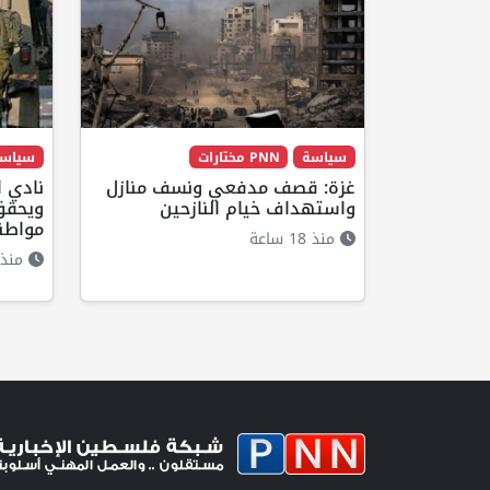
سياسة
PNN مختارات
سياس
غزة: قصف مدفعي ونسف منازل
نادي ا
واستهداف خيام النازحين
مواطنا
منذ 18 ساعة
منذ 18 ساع