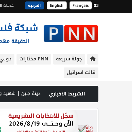
Français
English
العربية
خدمات ال
جولة سريعة
PNN مختارات
دولي
قالت اسرائيل
P: سوق الباذنجان في بتير.. نافذة اقتصادية ورسالة صمود على أرض والتمسك بالجذور | الخليلي تبحث مع النائب العام تعزيز الشراكة في منظومة الحماية ومناهضة العنف ضد المرأة | سلطة النقد: ارتفاع نسبة الشمول المالي في فلسطين إلى 73% منتصف عام 2026 | عبر شبكة PNN .. خبير تربوي يستعرض واقع التعليم بالمصادر المفتوحة وفرص نجاحه في فلسطين. | خلال 300 يوم.. 4091 خرقا إسرائيليا لاتفاق غزة و1254 شهيدا | الدفاع المدني ينتشل جثامين ور
الشريط الاخباري