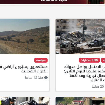
ة
PNN مختارات
سياسة
 الاحتلال يواصل عدوانه
مستعمرون يسيّجون أراضي ف
يم قلنديا لليوم الثاني:
الأغوار الشمالية
حال تجارية ومداهمة
منذ 18 ساعة
المنازل
ة