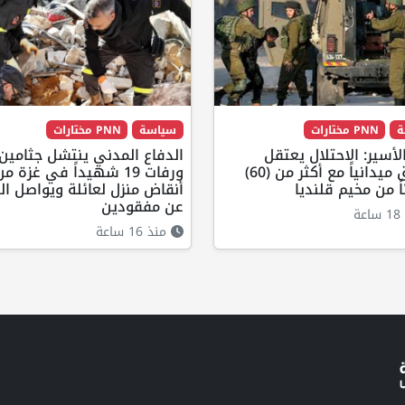
ة
PNN مختارات
سياسة
PNN مختارات
لأسير: الاحتلال يعتقل
الدفاع المدني ينتشل جثامين
ويحقق ميدانياً مع أكثر من (60)
ورفات 19 شهيداً في غزة 
ً من مخيم قلنديا
أنقاض منزل لعائلة ويواصل ال
عن مفقودين
ة
منذ 16 ساعة