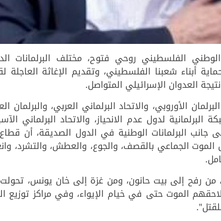
س المجلس الوطني الفلسطيني روحي فتوح، مختلف البرلمانات الد
حماية أبناء شعبنا الفلسطيني، وتقديم الإغاثة العاجلة ل
تيجة العدوان الإسرائيلي المتواصل.
مان الأوروبي، والاتحاد البرلماني العربي، والبرلمان الع
 البرلمانية لدول عدم الانحياز، والاتحاد البرلماني الآس
 إلى جانب البرلمانات الوطنية في الدول الصديقة، أن قطاع
الموت الجماعي بالقصف، والجوع، والعطش، والتشرد، وانع
مل.
 من رفح إلى بيت حانون، ومن غزة إلى خان يونس، تحولت 
احقهم الموت حتى في خيام الإيواء، وفي مراكز توزيع ال
لقتل".