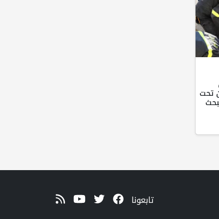
من تحت
بحث
تابعونا