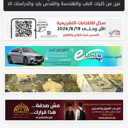
 | فيديو PNN: سوق الباذنجان في بتير.. نافذة اقتصادية ورسالة صمود على أرض والتمسك بالجذور | الخليلي تبحث مع النائب العام تعزيز الشراكة في منظومة الحماية ومناهضة العنف ضد المرأة | سلطة النقد: ارتفاع نسبة الشمول المالي في فلسطين إلى 73% منتصف عام 2026 | عبر شبكة PNN .. خبير تربوي يستعرض واقع 