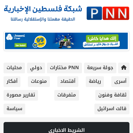
جولة سريعة
PNN مختارات
دولي
محليات
أسرى
رياضة
أقتصاد
منوعات
أفكار
ثقافة وفنون
متفرقات
تقارير مصورة
قالت اسرائيل
سياسة
الشريط الاخباري