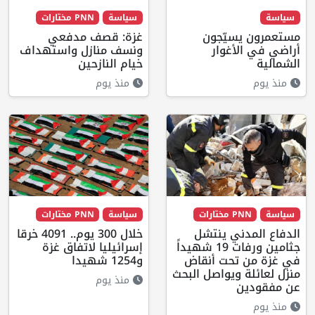
سياسة
سياسة
PNN مختارات
مستعمرون يسيّجون
غزة: قصف مدفعي
أراضي في الأغوار
ونسف منازل واستهداف
الشمالية
خيام النازحين
منذ يوم
منذ يوم
سياسة
PNN مختارات
سياسة
PNN مختارات
الدفاع المدني ينتشل
خلال 300 يوم.. 4091 خرقا
جثامين ورفات 19 شهيداً
إسرائيليا لاتفاق غزة
في غزة من تحت أنقاض
و1254 شهيدا
منزل لعائلة ويواصل البحث
منذ يوم
عن مفقودين
منذ يوم