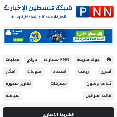
جولة سريعة
PNN مختارات
دولي
محليات
أسرى
رياضة
أقتصاد
منوعات
أفكار
ثقافة وفنون
متفرقات
تقارير مصورة
قالت اسرائيل
سياسة
الشريط الاخباري