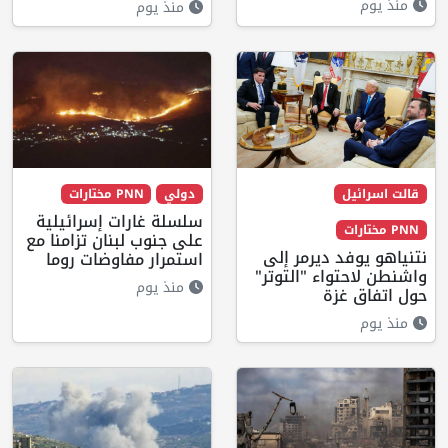
منذ يوم
منذ يوم
قالت اسرائيل
دولي
PNN مختارات
سلسلة غارات إسرائيلية
PNN مختارات
على جنوب لبنان تزامنا مع
نتنياهو يوفد ديرمر إلى
استمرار مفاوضات روما
واشنطن لاحتواء "التوتر"
منذ يوم
حول اتفاق غزة
منذ يوم