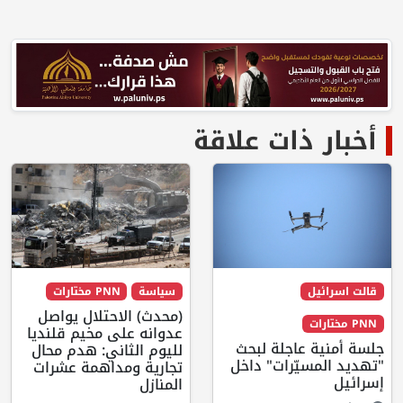
أخبار ذات علاقة
قالت اسرائيل
سياسة
PNN مختارات
(محدث) الاحتلال يواصل
PNN مختارات
عدوانه على مخيم قلنديا
جلسة أمنية عاجلة لبحث
لليوم الثاني: هدم محال
"تهديد المسيّرات" داخل
تجارية ومداهمة عشرات
إسرائيل
المنازل