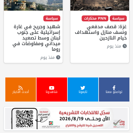
سياسة
PNN مختارات
سياسة
غزة: قصف مدفعي
شهيد وجريح في غارة
ونسف منازل واستهداف
إسرائيلية على جنوب
خيام النازحين
لبنان وسط تصعيد
ميداني ومفاوضات في
منذ يوم
روما
منذ يوم
تواصلو معنا
تابعونا
شاهدونا
أحدث الأخبار