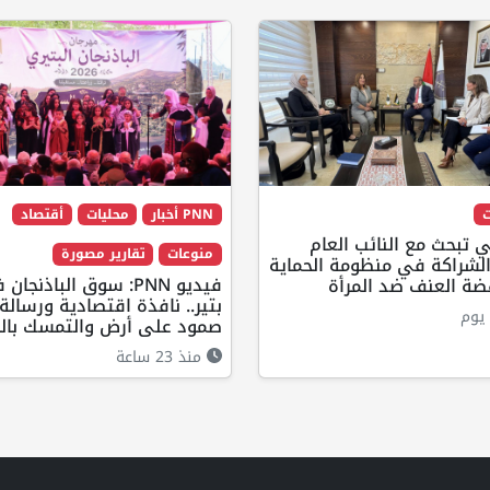
ت
PNN أخبار
محليات
أقتصاد
ي تبحث مع النائب العام
منوعات
تقارير مصورة
الشراكة في منظومة الحماية
فيديو PNN: سوق الباذنجان
ضة العنف ضد المرأة
بتير.. نافذة اقتصادية ورسالة
يوم
صمود على أرض والتمسك بالج
منذ 23 ساعة