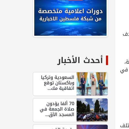
دف
أحدث الأخبار
،
 في
السعودية وتركيا
وباكستان توقع
اتفاقية مك...
70 ألفا يؤدون
صلاة الجمعة في
المسجد الأق...
تلف