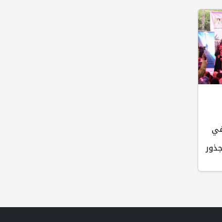
 في
ذور