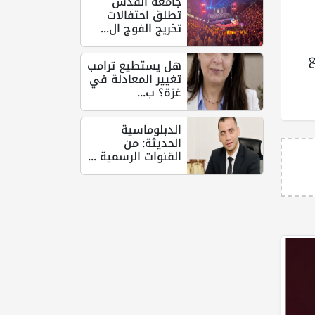
جامعة القدس
تطلق احتفالات
تخريج الفوج ال...
ع
هل يستطيع ترامب
تغيير المعادلة في
غزة؟ ب...
الدبلوماسية
الحديثة: من
القنوات الرسمية ...