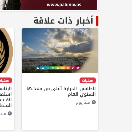
أخبار ذات علاقة
محليات
محليا
الطقس: الحرارة أعلى من معدلها
الرئاس
السنوي العام
استمرا
الفلس
منذ يوم
المنط
منذ 