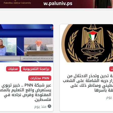
ت
برامجنا التلفزيونية
محليات
ة تدين وتحذر الاحتلال من
PNN مختارات
ر حربه الشاملة على الشعب
عبر شبكة PNN .. خبير تربوي
طيني ومخاطر ذلك على
يستعرض واقع التعليم بالمصا
قة بأسرها
المفتوحة وفرص نجاحه في
يوم
فلسطين.
منذ يوم