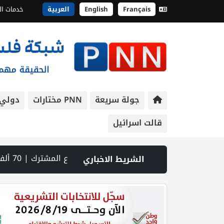
Français
English
العربية
خدمات ال
جولة سريعة
PNN مختارات
دولي
قالت اسرائيل
 تعزيز الشراكة في منظومة الحماية ومناهضة العنف ضد المرأة | سلطة النقد: ارتفاع نسبة الشمول المالي في فلسطين إلى 73% منتصف عام 2026 | عبر شبكة PNN .. خبير تربوي يستعرض واقع التعليم بالمصادر المفتوحة وفرص نجاحه في فلسطين. | خلال 300 يوم.. 4091 خرقا إسرائيليا لاتفاق غزة و1254 شهيدا | الدفاع المدني ينتشل جثامين ورفات 19 شهيداً في غزة من تحت أنقاض منزل لعائلة ويواصل البحث عن مفقودين | 8 دول عربية وإسلامية تدين انتهاكات إسرائيل في غزة وتحذر من نسف المسار السياسي | "هيومن رايتس ووتش" تتهم "إسرائيل" بجرائم حرب بعد اغتيال الصحفية آمال خليل في جنوب لبنان | طهران: مضيق هرمز سيظل مغلقا حتى تنتهي التهديدات ضد إيران | بدعم من الحكومة الكندية لجنة الانتخابات وبرنامج الأمم المتحدة الإنمائي يوقعان اتفاقية لتعزيز جاهزية الانتخابات التشريعية | نتنياهو يوافق على إدخال 50 ألف عامل أجنبي بدلا من العمال الفلسطينيي | الرئاسة تدين وتحذر الاحتلال من استمرار حربه الشاملة على الشعب الفلسطيني ومخاطر ذلك على المنطقة بأسرها | تقرير: النظام الصحي في الضفة على حافة الانهيار بفعل احتجاز أموال المقاصة | نادي الأسير: الاحتلال يعتقل ويحقق ميدانياً مع أكثر من (60) مواطناً من مخيم قلنديا
الشريط الاخباري