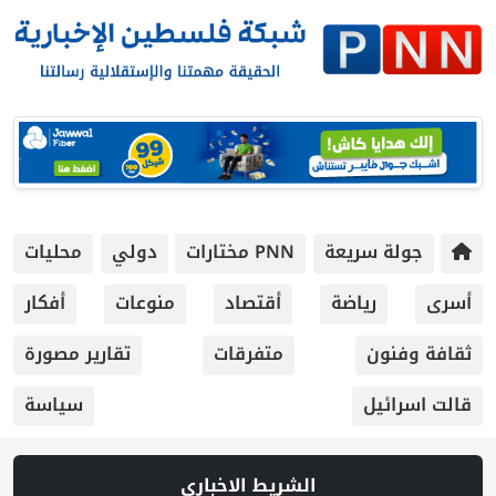
جولة سريعة
PNN مختارات
دولي
محليات
أسرى
رياضة
أقتصاد
منوعات
أفكار
ثقافة وفنون
متفرقات
تقارير مصورة
قالت اسرائيل
سياسة
الشريط الاخباري