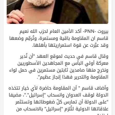
بيروت -PNN- أكد الأمين العام لحزب الله نعيم
قاسم ان المقاومة باقية ومستمرة، وتُرمِّم وضعها
وقد عبَّرت عن قوة استمراريتها بأهلها.
وقال قاسم في حديث لموقع العهد "أن نُدير
معركة أولي البأس مع المجاهدين الأسطوريين
ونخرج منها صامدين ثابتين مستمرين في حمل لواء
المقاومة والتحرير فهذا إنجاز عظيم".
وأضاف قاسم " أن المقاومة حاضرة لأي خيار تتخذه
الدولة لوقف العدوان وانسحاب "إسرائيل"."، مضيفا
"على الدولة أن تمارس كلّ ضغوطاتها وتستثمر
علاقاتها الدولية لتُلزم "إسرائيل" بالانسحاب من