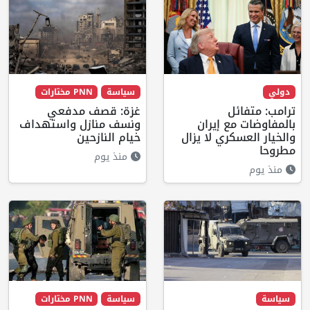
دولي
سياسة
PNN مختارات
ترامب: متفائل
غزة: قصف مدفعي
بالمفاوضات مع إيران
ونسف منازل واستهداف
والخيار العسكري لا يزال
خيام النازحين
مطروحا
منذ يوم
منذ يوم
سياسة
سياسة
PNN مختارات