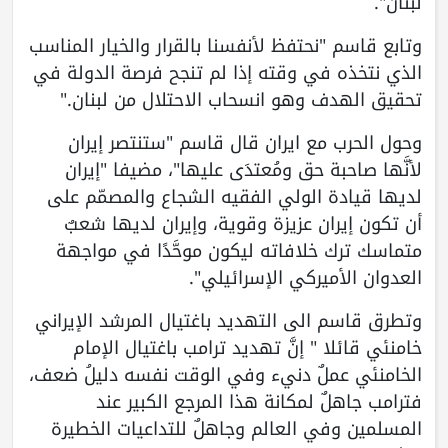
لبنان".
وتابع قاسم "نحتفظ لأنفسنا بالقرار والخيار المناسب
الذي نتخذه في وقته إذا لم تنجح فرصة الدولة في
تحقيق الهدف وهو انسحاب الاحتلال من لبنان."
وحول الحرب مع ايران قال قاسم "ستنتصر إيران
لأنَّها صاحبة حق ومُعتدَى عليها"، مضيفا "إيران
لديها قيادة الولي الفقيه الشجاع والمصمّم على
أن تكون إيران عزيزة وقوية، وإيران لديها شعبٌ
متماسك ترك خلافاته ليكون موحَّدًا في مواجهة
العدوان الأميركي الإسرائيلي".
وتطرق قاسم الى التهديد باغتيال المرشد الإيراني
خامنئي قائلا " إنَّ تهديد ترامب باغتيال الإمام
الخامنئي عملٌ دنيء وفي الوقت نفسه دليلُ ضعف،
فترامب جاهلٌ لمكانة هذا المرجع الكبير عند
المسلمين وفي العالم وجاهلٌ للتداعيات الخطيرة