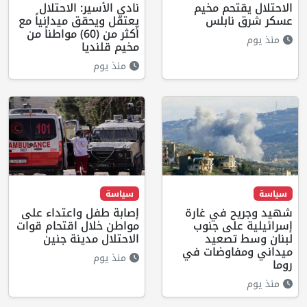
الاحتلال يقتحم مخيم
نادي الأسير: الاحتلال
عسكر شرق نابلس
يعتقل ويحقق ميدانياً مع
أكثر من (60) مواطناً من
منذ يوم
مخيم قلنديا
منذ يوم
سياسة
سياسة
شهيد وجريح في غارة
إصابة طفل واعتداء على
إسرائيلية على جنوب
مواطن خلال اقتحام قوات
لبنان وسط تصعيد
الاحتلال مدينة جنين
ميداني ومفاوضات في
منذ يوم
روما
منذ يوم