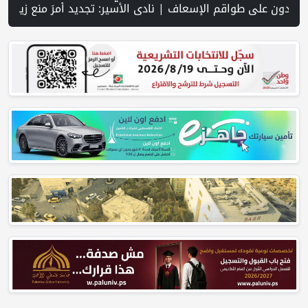
غارة إسرائيلية على جنوب لبنان وسط تصعيد ميداني ومفاوضات في روما | قوات الاحتلال تقتحم جنين عقب رشق مركبة إسرائيلية بالحجارة | فيديو PNN: سوق الباذنجان في بتير.. نافذة اقتصادية ورسالة صمود على أرض والتمسك بالجذور | الخليلي تبحث مع النائب العام تعزيز الشراكة في منظومة الحماية ومناهضة العنف ضد المرأة | سلطة النقد: ارتفاع نسبة الشمول المالي في فلسطين إلى 73% منتصف عام 2026 | عبر شبكة PNN .. خبير تربوي يستعرض واقع التعليم بالمص