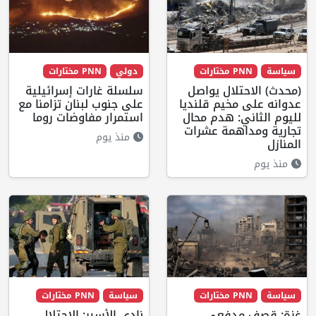
سياسة
PNN مختارات
دولي
PNN مختارات
(محدث) الاحتلال يواصل
سلسلة غارات إسرائيلية
عدوانه على مخيم قلنديا
على جنوب لبنان تزامنا مع
لليوم الثاني: هدم محال
استمرار مفاوضات روما
تجارية ومداهمة عشرات
منذ يوم
المنازل
منذ يوم
سياسة
PNN مختارات
سياسة
PNN مختارات
غزة: قصف مدفعي
نادي الأسير: الاحتلال