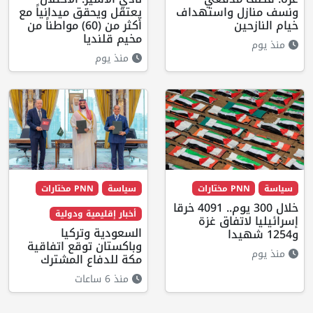
ونسف منازل واستهداف
يعتقل ويحقق ميدانياً مع
خيام النازحين
أكثر من (60) مواطناً من
مخيم قلنديا
منذ يوم
منذ يوم
سياسة
PNN مختارات
سياسة
PNN مختارات
خلال 300 يوم.. 4091 خرقا
أخبار إقليمية ودولية
إسرائيليا لاتفاق غزة
السعودية وتركيا
و1254 شهيدا
وباكستان توقع اتفاقية
منذ يوم
مكة للدفاع المشترك
منذ 6 ساعات