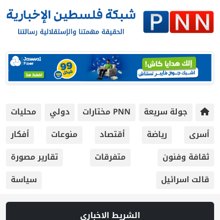
جولة سريعة
PNN مختارات
دولي
محليات
أسرى
رياضة
أقتصاد
منوعات
أفكار
ثقافة وفنون
متفرقات
تقارير مصورة
قالت اسرائيل
سياسة
الشريط الاخباري