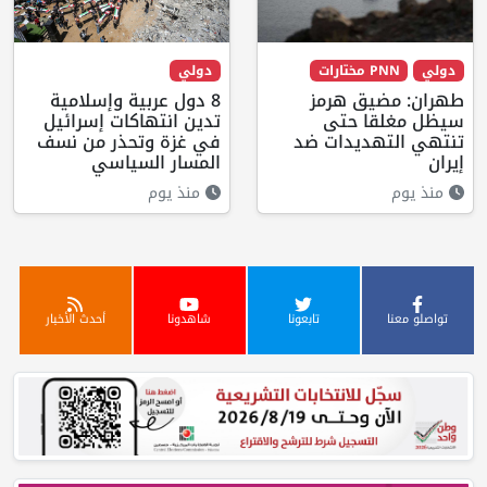
دولي
PNN مختارات
دولي
طهران: مضيق هرمز
8 دول عربية وإسلامية
سيظل مغلقا حتى
تدين انتهاكات إسرائيل
تنتهي التهديدات ضد
في غزة وتحذر من نسف
إيران
المسار السياسي
منذ يوم
منذ يوم
تواصلو معنا
تابعونا
شاهدونا
أحدث الأخبار