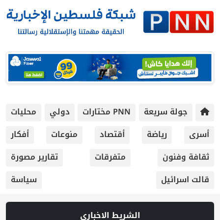
جولة سريعة
PNN مختارات
دولي
محليات
أسرى
رياضة
أقتصاد
منوعات
أفكار
ثقافة وفنون
متفرقات
تقارير مصورة
قالت اسرائيل
سياسة
الشريط الاخباري