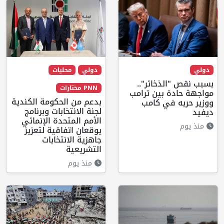
دولي
دولي
محليات
بسبب نقص "الذخائر"..
PNN مختارات
مواجهة حادة بين ترامب
بدعم من الحكومة الكندية
ووزير حربه في كامب
لجنة الانتخابات وبرنامج
ديفيد
الأمم المتحدة الإنمائي
منذ يوم
يوقعان اتفاقية لتعزيز
جاهزية الانتخابات
التشريعية
منذ يوم