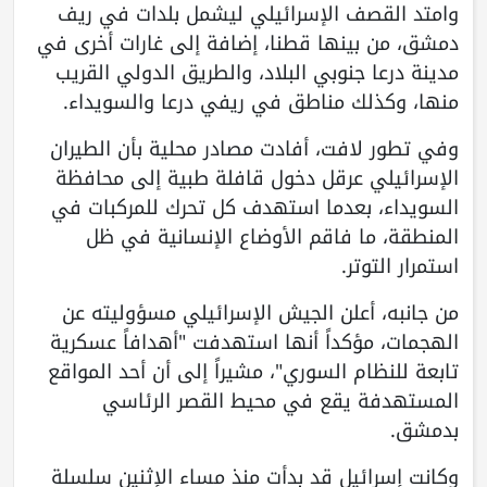
وامتد القصف الإسرائيلي ليشمل بلدات في ريف
دمشق، من بينها قطنا، إضافة إلى غارات أخرى في
مدينة درعا جنوبي البلاد، والطريق الدولي القريب
منها، وكذلك مناطق في ريفي درعا والسويداء.
وفي تطور لافت، أفادت مصادر محلية بأن الطيران
الإسرائيلي عرقل دخول قافلة طبية إلى محافظة
السويداء، بعدما استهدف كل تحرك للمركبات في
المنطقة، ما فاقم الأوضاع الإنسانية في ظل
استمرار التوتر.
من جانبه، أعلن الجيش الإسرائيلي مسؤوليته عن
الهجمات، مؤكداً أنها استهدفت "أهدافاً عسكرية
تابعة للنظام السوري"، مشيراً إلى أن أحد المواقع
المستهدفة يقع في محيط القصر الرئاسي
بدمشق.
وكانت إسرائيل قد بدأت منذ مساء الإثنين سلسلة