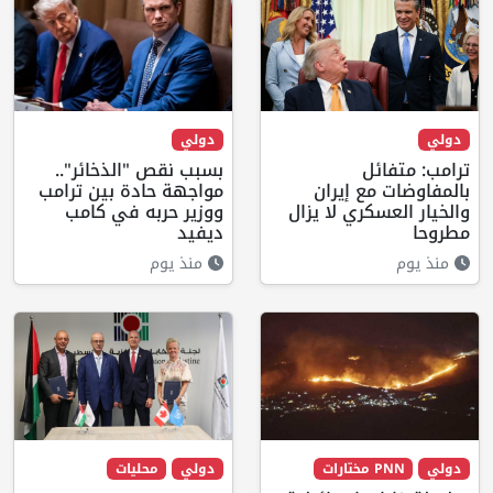
دولي
دولي
ترامب: متفائل
بسبب نقص "الذخائر"..
بالمفاوضات مع إيران
مواجهة حادة بين ترامب
والخيار العسكري لا يزال
ووزير حربه في كامب
مطروحا
ديفيد
منذ يوم
منذ يوم
دولي
PNN مختارات
دولي
محليات