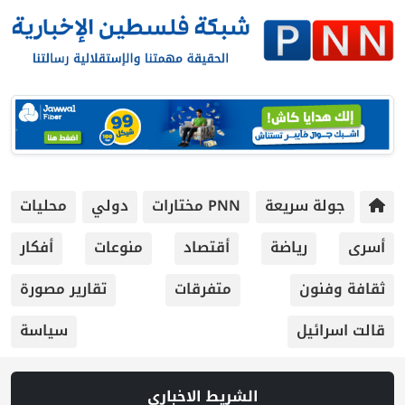
جولة سريعة
PNN مختارات
دولي
محليات
أسرى
رياضة
أقتصاد
منوعات
أفكار
ثقافة وفنون
متفرقات
تقارير مصورة
قالت اسرائيل
سياسة
الشريط الاخباري