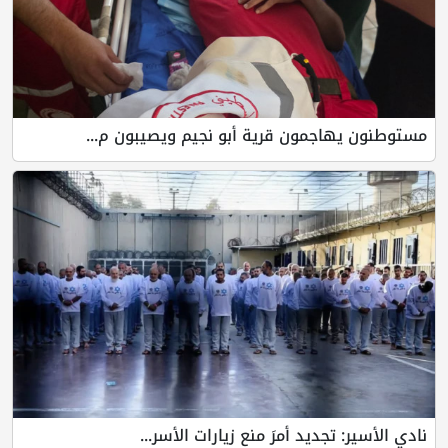
مستوطنون يهاجمون قرية أبو نجيم ويصيبون م...
نادي الأسير: تجديد أمرَ منع زيارات الأسر...