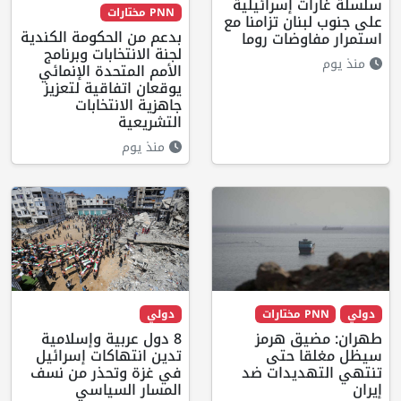
سلسلة غارات إسرائيلية
PNN مختارات
على جنوب لبنان تزامنا مع
بدعم من الحكومة الكندية
استمرار مفاوضات روما
لجنة الانتخابات وبرنامج
منذ يوم
الأمم المتحدة الإنمائي
يوقعان اتفاقية لتعزيز
جاهزية الانتخابات
التشريعية
منذ يوم
دولي
PNN مختارات
دولي
طهران: مضيق هرمز
8 دول عربية وإسلامية
سيظل مغلقا حتى
تدين انتهاكات إسرائيل
تنتهي التهديدات ضد
في غزة وتحذر من نسف
إيران
المسار السياسي