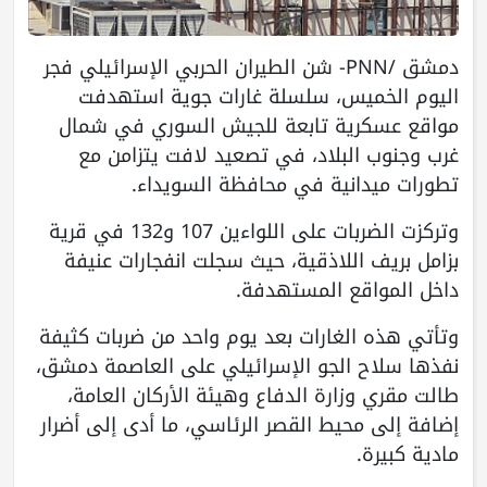
دمشق /PNN- شن الطيران الحربي الإسرائيلي فجر
اليوم الخميس، سلسلة غارات جوية استهدفت
مواقع عسكرية تابعة للجيش السوري في شمال
غرب وجنوب البلاد، في تصعيد لافت يتزامن مع
تطورات ميدانية في محافظة السويداء.
وتركزت الضربات على اللواءين 107 و132 في قرية
بزامل بريف اللاذقية، حيث سجلت انفجارات عنيفة
داخل المواقع المستهدفة.
وتأتي هذه الغارات بعد يوم واحد من ضربات كثيفة
نفذها سلاح الجو الإسرائيلي على العاصمة دمشق،
طالت مقري وزارة الدفاع وهيئة الأركان العامة،
إضافة إلى محيط القصر الرئاسي، ما أدى إلى أضرار
مادية كبيرة.