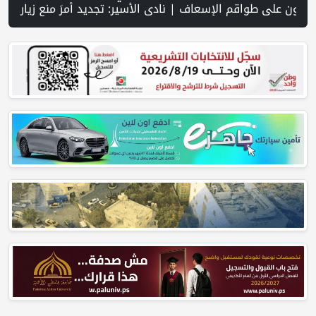
على جنوب لبنان وسط تصعيد ميداني ومفاوضات في روما | قوات الاحتلال تقتحم جنين عقب رشق مركبة إسرائيلية بالحجارة | فيديو PNN: سوق الباذنجان في بتير.. نافذة اقتصادية ورسالة صمود على أرض والتمسك بالجذور | الخليلي تبحث مع النائب العام تعزيز الشراكة في منظومة الحماية ومناهضة العنف ضد المرأة | سلطة النقد: ارتفاع نسبة الشمول المالي في فلسطين إلى 73% منتصف عام 2026 | عبر شبكة PNN .. خبير تربوي يستعرض واقع التعليم بالمصادر المفتوحة وف