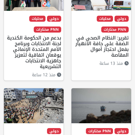
دولي
محليات
دولي
محليات
PNN مختارات
PNN مختارات
تقرير: النظام الصحي في
بدعم من الحكومة الكندية
الضفة على حافة الانهيار
لجنة الانتخابات وبرنامج
بفعل احتجاز أموال
الأمم المتحدة الإنمائي
المقاصة
يوقعان اتفاقية لتعزيز
جاهزية الانتخابات
منذ 13 ساعة
التشريعية
منذ 12 ساعة
دولي
PNN مختارات
دولي