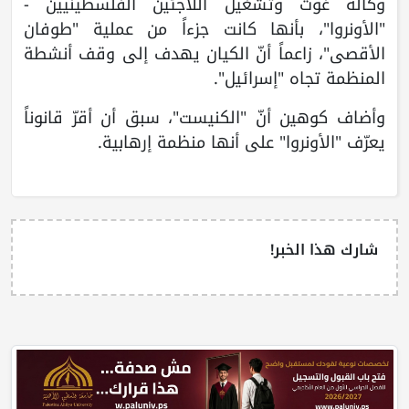
وكالة غوث وتشغيل اللاجئين الفلسطينيين -
"الأونروا"، بأنها كانت جزءاً من عملية "طوفان
الأقصى"، زاعماً أنّ الكيان يهدف إلى وقف أنشطة
المنظمة تجاه "إسرائيل".
وأضاف كوهين أنّ "الكنيست"، سبق أن أقرّ قانوناً
يعرّف "الأونروا" على أنها منظمة إرهابية.
شارك هذا الخبر!