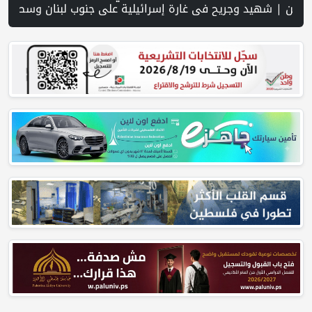
 نجاحه في فلسطين. | خلال 300 يوم.. 4091 خرقا إسرائيليا لاتفاق غزة و1254 شهيدا | الدفاع المدني ينتشل جثامين ورفات 19 شهيداً في غزة من تحت أنقاض منزل لعائلة ويواصل البحث عن مفقودين | 8 دول عربية وإسلامية تدين انتهاكات إسرائيل في غزة وتحذر من نسف المسار السياسي | "هيومن رايتس ووتش" تتهم "إسرائيل" بجرائم حرب بعد اغتيال الصحفية آمال خليل في جنوب لبنان | طهران: مضيق هرمز سيظل مغلقا حتى تنتهي التهديدات ضد إيران | بدعم من ا