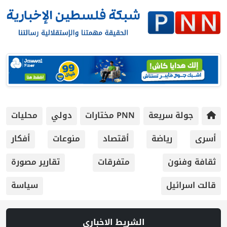
جولة سريعة
PNN مختارات
دولي
محليات
أسرى
رياضة
أقتصاد
منوعات
أفكار
ثقافة وفنون
متفرقات
تقارير مصورة
قالت اسرائيل
سياسة
الشريط الاخباري