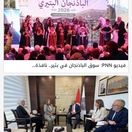
فيديو PNN: سوق الباذنجان في بتير.. نافذة...