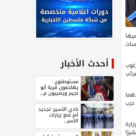
ضيها
اسات
أحدث الأخبار
غوب
رحّب
مستوطنون
يهاجمون قرية أبو
نجيم ويصيبون م...
هما
حرب
نادي الأسير: تجديد
أمرَ منع زيارات
الأسر...
ارة
يرًا