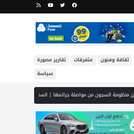
ثقافة وفنون
متفرقات
تقارير مصورة
سياسة
 19 شهيداً في غزة من تحت أنقاض منزل لعائلة ويواصل البحث عن مفقودين | 8 دول عربية وإسلامية تدين انتهاكات إسرائيل في غزة وتحذر من نسف المسار السياسي | "هيومن رايتس ووتش" تتهم "إسرائيل" بجرائم حرب بعد اغتيال الصحفية آمال خليل في جنوب لبنان | طهران: مضيق هرمز سيظل مغلقا حتى تنتهي التهديدات ضد إيران | بدعم من الحكومة الكندية لجنة الانتخابات وبرنامج الأمم المتحدة الإنمائي يوقعان اتفاقية لتعزيز جاهزية الانتخابات التشريعية | نتنياه