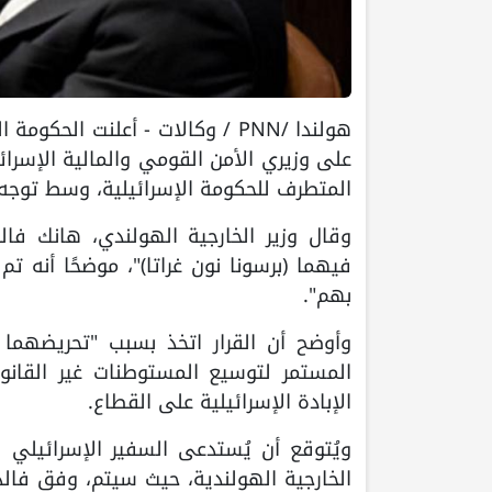
هولندا /PNN / وكالات - أعلنت 
على وزيري الأمن القومي والمالية الإسرا
المتطرف للحكومة الإسرائيلية، وسط توجه أ
وقال وزير الخارجية الهولندي، هانك فال
فيهما (برسونا نون غراتا)"، موضحًا أنه
بهم".
وأوضح أن القرار اتخذ بسبب "تحريضهما 
المستمر لتوسيع المستوطنات غير القان
الإبادة الإسرائيلية على القطاع.
ويُتوقع أن يُستدعى السفير الإسرائيلي
الخارجية الهولندية، حيث سيتم، وفق فالدف