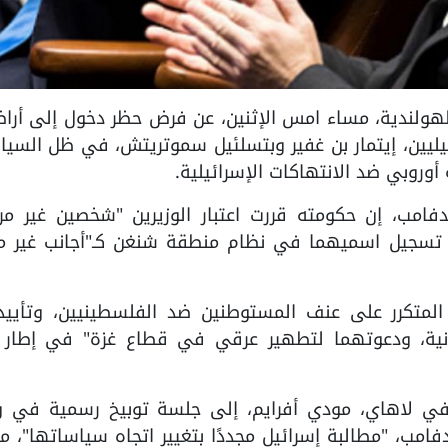
الحكومة الهولندية، مساء امس الإثنين، عن فرض حظر دخول إلى أرا
ئيليين، إيتمار بن غفير وبتسلئيل سموتريتش، في ظل السي
وروبي ضد الانتهاكات الإسرائيلية.
دفامب، إن حكومته قررت اعتبار الوزيرين "شخصين غير مر
 تم تسجيل اسميهما في نظام منطقة شنغن كـ"أجانب غير م
المتكرر على عنف المستوطنين ضد الفلسطينيين، وتأييد
ونية، ودعوتهما لتطهير عرقي في قطاع غزة" في إطار 
 في لاهاي، مودي أفرايم، إلى جلسة توبيخ رسمية في وز
امب، "مطالبة إسرائيل مجددًا بتغيير اتجاه سياساتها"، مش