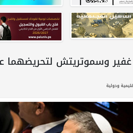
غفير وسموتريتش لتحريضهما ع
إقليمية ودولية