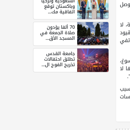
السعودية وتركيا
توصل
وباكستان توقع
اتفاقية مك...
، لا
70 ألفا يؤدون
يود
صلاة الجمعة في
المسجد الأق...
تفي
جامعة القدس
تطلق احتفالات
وغ،
تخريج الفوج ال...
ا لا
.
بسبب
سات