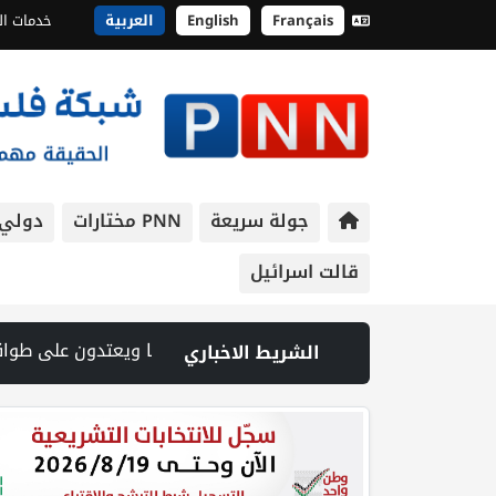
Français
English
العربية
خدمات ال
جولة سريعة
PNN مختارات
دولي
قالت اسرائيل
ا | السعودية وتركيا وباكستان توقع اتفاقية مكة للدفاع المشترك | 70 ألفا يؤدون صلاة الجمعة في المسجد الأقصى | جامعة القدس تطلق احتفالات تخريج الفوج الخامس والأربعين من كليات الطب والهندسة والقدس بارد والدراسات العليا | إصابة طفل واعتداء على مواطن خلال اقتحام قوات الاحتلال مدينة جنين | شهيد وجريح في غارة إسرائيلية على جنوب لبنان وسط تصعيد ميداني ومفاوضات في روما | قوات الاحتلال تقتحم جنين عقب رشق مركبة إسرائيلية بالحجارة | فيد
الشريط الاخباري