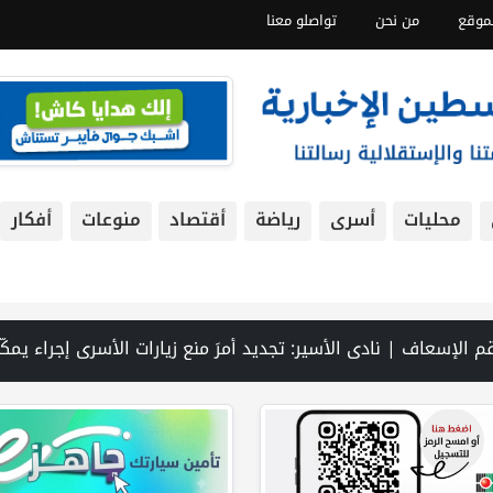
موقع
من نحن
تواصلو معنا
محليات
أسرى
رياضة
أقتصاد
منوعات
أفكار
يو PNN: سوق الباذنجان في بتير.. نافذة اقتصادية ورسالة صمود على أرض والتمسك بالجذور | الخليلي تبحث مع النائب العام تعزيز الشراكة في منظومة الحماية ومناهضة العنف ضد المرأة | سلطة النقد: ارتفاع نسبة الشمول المالي في فلسطين إلى 73% منتصف عام 2026 | عبر شبكة PNN .. خبير تربوي يستعرض واقع التعليم بالمصادر المفتوحة وفرص نجاحه في فلسطين. | خلال 300 يوم.. 4091 خرقا إسرائيليا لاتفاق غزة و1254 شهيدا | الدفاع المدني ينتشل جثامين ورفات