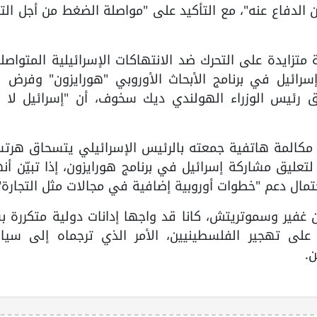
ن الدفاع عنه"، مع التأكيد على "مواصلة الضغط من أجل ال
زايدة على التحرك ضد الانتهاكات الإسرائيلية المتواصلة
رائيل في برنامج الأبحاث الأوروبي "هورايزون" وفرض ق
ق رئيس الوزراء الهولندي ديك سخوف، أن "إسرائيل لا 
كالمة هاتفية جمعته بالرئيس الإسرائيلي يتسحاق هرتس
تعليق مشاركة إسرائيل في برنامج هورايزون، إذا تبيّن أنه
حتمال دعم "خطوات أوروبية إضافية في مجالات مثل التجارة"
ن غفير وسموتريتش، كانا قد واجها إدانات دولية متكررة 
على تهجير الفلسطينيين، الأمر الذي ترجماه إلى سيا
ن.