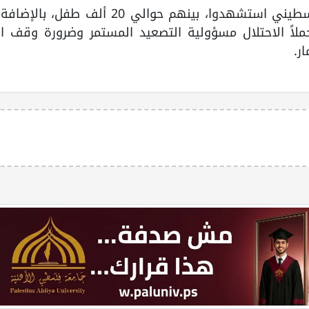
وأشار منصور إلى أن أكثر من 60 ألف فلسطيني استشهدوا، بينهم حوالي 20 ألف طف
اً الاحتلال مسؤولية التصعيد المستمر وضرورة وقف ال
ر.