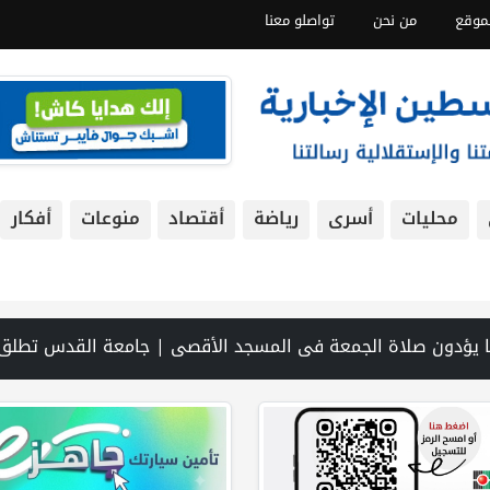
موقع
من نحن
تواصلو معنا
محليات
أسرى
رياضة
أقتصاد
منوعات
أفكار