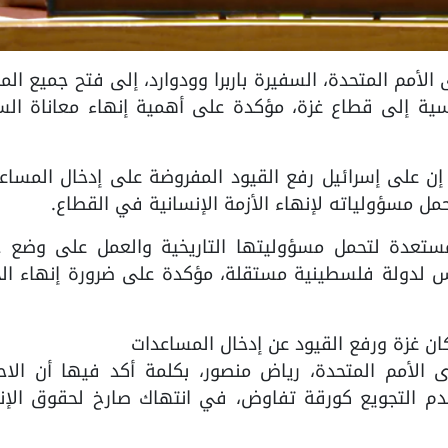
طانيا لدى الأمم المتحدة، السفيرة باربرا وودوارد، إلى فتح جميع ال
ساسية إلى قطاع غزة، مؤكدة على أهمية إنهاء معاناة ال
إن على إسرائيل رفع القيود المفروضة على إدخال المساع
مل مسؤولياته لإنهاء الأزمة الإنسانية في القطاع.
 مستعدة لتحمل مسؤوليتها التاريخية والعمل على وضع 
س لدولة فلسطينية مستقلة، مؤكدة على ضرورة إنهاء الح
ان غزة ورفع القيود عن إدخال المساعدات
 الأمم المتحدة، رياض منصور، بكلمة أكد فيها أن الاحت
دم التجويع كورقة تفاوض، في انتهاك صارخ لحقوق الإن