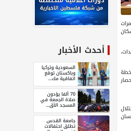
ممرات
سكان
أحدث الأخبار
دات،
السعودية وتركيا
خطة
وباكستان توقع
اتفاقية مك...
صار
70 ألفا يؤدون
صلاة الجمعة في
المسجد الأق...
لال
سان
جامعة القدس
تطلق احتفالات