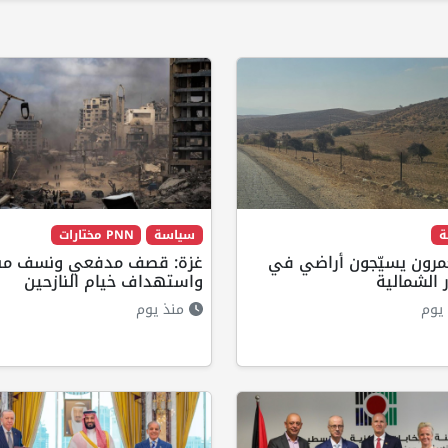
ة
سياسة
PNN مختارات
رون يسيّجون أراضي في
غزة: قصف مدفعي ونسف منا
ر الشمالية
واستهداف خيام النازحين
يوم
منذ يوم