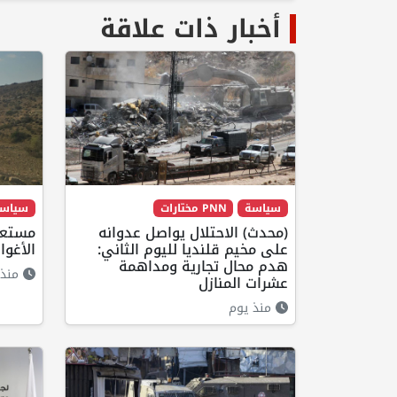
أخبار ذات علاقة
سياسة
PNN مختارات
سياس
(محدث) الاحتلال يواصل عدوانه
مستعم
على مخيم قلنديا لليوم الثاني:
الأغوا
هدم محال تجارية ومداهمة
منذ 
عشرات المنازل
منذ يوم