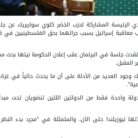
مان النيوزيلندي الرئيسة المشاركة لحزب الخضر كلوي سواربريك عن ج
وب معاقبة إسرائيل بسبب جرائهما بحق الفلسطينيين في ق
اء، عُقدت جلسة في البرلمان عقب إعلان الحكومة نيتها بحث م
 المقبل.
وجود العديد من الأدلة على أن ما يحدث حالياً في غزة،
ية".
ولة واحدة فقط من الدولتين اللتين تنضويان تحت مبدأ
ها نيوزيلندا حتى الآن، والمتمثلة في "مجرد بدء النظر