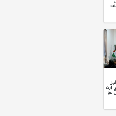
س
فه
أجل
 إرث
 مع