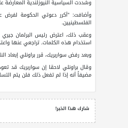
وشددت السياسية النيوزلندية المعارضة ع
وأضافت: "أكرر دعوتي الحكومة لفرض عق
الفلسطينيين.
وعقب ذلك، اعترض رئيس البرلمان جيري برا
استخدام هذه الكلمات. تراجعي عنها واعتذ
وبعد رفض سواربريك، قرر براونلي إبعاد الن
وقال براونلي لاحقا إن سواربريك قد تعود 
مضيفاً أنه إذا لم تفعل ذلك فلن يتم التسا
شارك هذا الخبر!