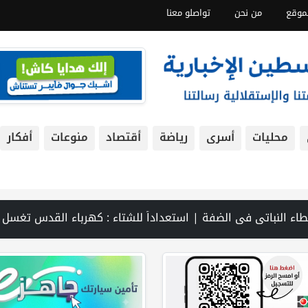
موقع
من نحن
تواصلو معنا
محليات
أسرى
رياضة
أقتصاد
منوعات
أفكار