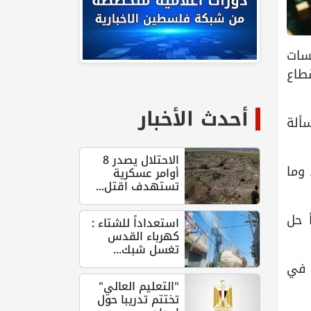
لسات
طاع
أحدث الأخبار
سألة
الاحتلال يصدر 8
 وما
أوامر عسكرية
تستهدف اقتل...
 حل
استعداداً للشتاء :
كهرباء القدس
تغسل شبك...
 في
"التعليم العالي"
تختتم تدريبا حول