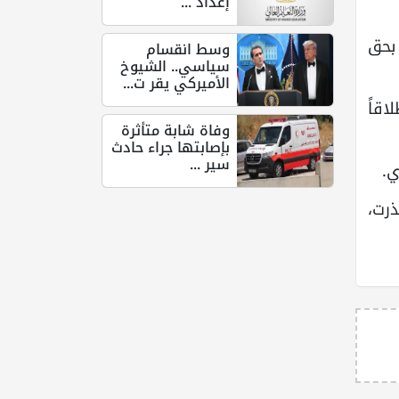
إعداد ...
بحق
وسط انقسام
سياسي.. الشيوخ
الأميركي يقر ت...
اقاً
وفاة شابة متأثرة
بإصابتها جراء حادث
سير ...
ي.
ذرت،