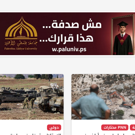
ة
PNN مختارات
دولي