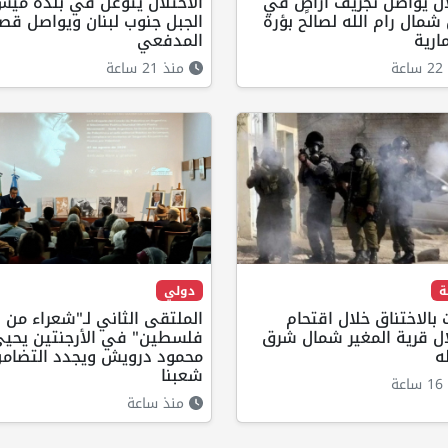
ال يواصل تجريف أراضٍ في
الاحتلال يتوغل في بلدة مي
مال رام الله لصالح بؤرة
الجبل جنوب لبنان ويواصل قص
ارية
المدفعي
ة
منذ 21 ساعة
ة
دولي
 بالاختناق خلال اقتحام
الملتقى الثاني لـ"شعراء من 
ال قرية المغير شمال شرق
فلسطين" في الأرجنتين يحيي
ه
محمود درويش ويجدد التضامن
شعبنا
ة
منذ ساعة