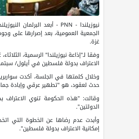
نيوزيلندا - PNN - أبعد البرل
الجمعية العمومية، بعد إصرارها على وج
غزة.
وفقا لـ"إذاعة نيوزيلندا" الرسمية، الثلاث
الاعتراف بدولة فلسطين في أيلول/ سبتمبر
وخلال كلمتها في الجلسة، أكدت سواربريك 
حدث لعقود، هو "تطهير عرقي وإبادة جماع
وقالت: "هذه الحكومة تنوي الاعتراف بد
الدولتين".
وأبدت عدم رضاها عن الخطوة التي اتخذت
إمكانية الاعتراف بدولة فلسطين".