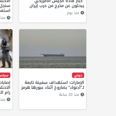
"كبار قادة الجيش الأمريكي
الاحتل
يبحثون عن مخرج من حرب إيران
سنجل ش
استعم
منذ يوم
منذ 22 ساع
دولي
سياس
الإمارات: استهداف سفينة تابعة
إصابات
لـ”أدنوك” بصاروخ أثناء عبورها هرمز
الاحتل
رام الل
منذ 20 ساعة
منذ 16 ساع