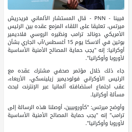
فيينا - PNN - قال المستشار الألماني فريدريش
ميرتس، تعليقا على اللقاء المزمع عقده بين الرئيس
الأمريكي دونالد ترامب ونظيره الروسي فلاديمير
بوتين في ألاسكا يوم 15 أغسطس/آب الجاري بشأن
أوكرانيا: إنه "يجب حماية المصالح الأمنية الأساسية
لأوروبا وأوكرانيا".
جاء ذلك خلال مؤتمر صحفي مشترك عقده مع
الرئيس الأوكراني فولوديمير زيلينسكي، الأربعاء،
عقب اجتماع استضافته ألمانيا عبر الإنترنت لبحث
مسألة أوكرانيا.
وأوضح ميرتس: "كأوروبيين، أوصلنا هذه الرسالة إلى
ترامب" إنه "يجب حماية المصالح الأمنية الأساسية
لأوروبا وأوكرانيا".