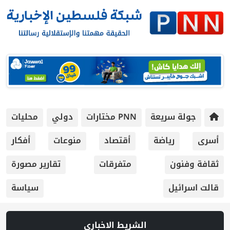
جولة سريعة
PNN مختارات
دولي
محليات
أسرى
رياضة
أقتصاد
منوعات
أفكار
ثقافة وفنون
متفرقات
تقارير مصورة
قالت اسرائيل
سياسة
الشريط الاخباري