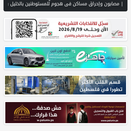
ها النهائية | نتنياهو يختصر مشاركته في مراسم رسمية بسبب "تطورات سياسية وعسكرية" | أزمة السياحة في بيت لحم… ليست بسبب الاحتلال وحده! بقلم اليس قيسية | الاتحاد الفلسطيني للشطرنج يختتم مشاركته في البطولة العربية للفئات العمرية | تقرير: مخطط استيطاني جديد لتوسيع "جيلو" يعمّق الفصل بين القدس وجنوب الضفة |