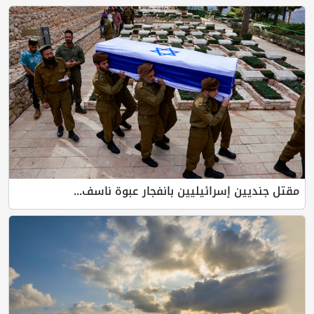
مقتل جنديين إسرائيليين بانفجار عبوة ناسف...