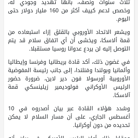
ثلاث سنوات ونصف، بأنها تهديد وجودي له،
وخصص لدعم كييف أكثر من 160 مليار دولار حتى
اليوم.
ويشعر الاتحاد الأوروبي بالقلق إزاء استبعاده من
قمة ألاسكا، ويخشى أن أي اتفاق سلام قد يتم
التوصل إليه لن يردع عدوانا روسيا مستقبلا.
في غضون ذلك، أكد قادة بريطانيا وفرنسا وإيطاليا
وألمانيا وبولندا وفنلندا، إلى جانب رئيسة المفوضية
الأوروبية أورسولا فون دير لاين، ضرورة حضور
الرئيس الأوكراني فولوديمير زيلينسكي قمة
آلاسكا.
وشدد هؤلاء القادة عبر بيان أصدروه في 10
أغسطس الجاري، على أن مسار السلام لا يمكن
تحديده من دون أوكرانيا.