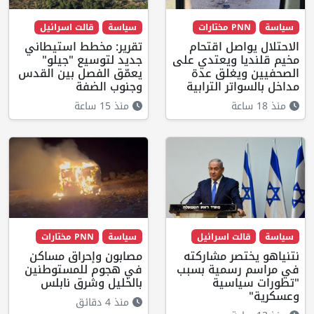
سياسة
PNN مختارات
سياسة
قالت اسرائيل
الاحتلال يواصل اقتحام
تقرير: مخطط استيطاني
مخيم قلنديا ويعتدي على
جديد لتوسيع "جيلو"
الصحفيين ويغلق عدة
يعمّق الفصل بين القدس
مداخل بالسواتر الترابية
وجنوب الضفة
منذ 18 ساعة
منذ 15 ساعة
سياسة
قالت اسرائيل
سياسة
PNN مختارات
نتنياهو يختصر مشاركته
مصابون وإحراق مساكن
في مراسم رسمية بسبب
في هجوم للمستوطنين
"تطورات سياسية
بالخليل وشرق نابلس
وعسكرية"
منذ 4 دقائق