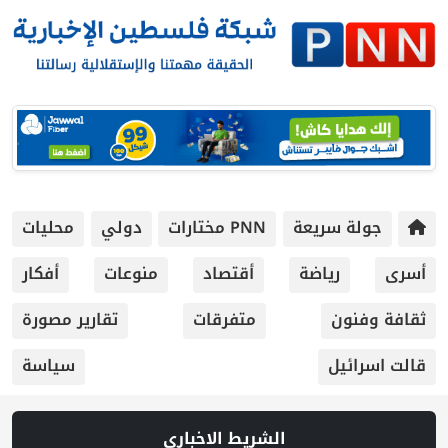
جولة سريعة
PNN مختارات
دولي
محليات
أسرى
رياضة
أقتصاد
منوعات
أفكار
ثقافة وفنون
متفرقات
تقارير مصورة
قالت اسرائيل
سياسة
الشريط الاخباري