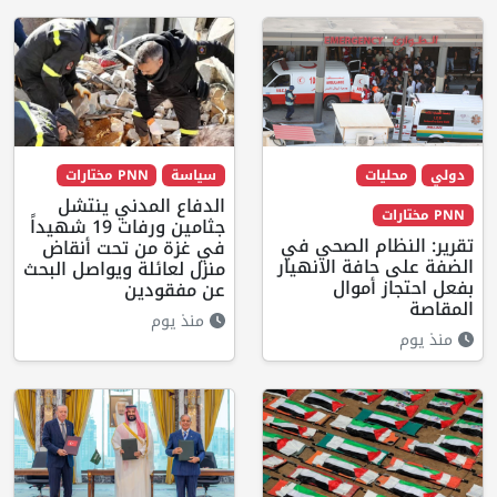
دولي
محليات
سياسة
PNN مختارات
الدفاع المدني ينتشل
PNN مختارات
جثامين ورفات 19 شهيداً
تقرير: النظام الصحي في
في غزة من تحت أنقاض
الضفة على حافة الانهيار
منزل لعائلة ويواصل البحث
بفعل احتجاز أموال
عن مفقودين
المقاصة
منذ يوم
منذ يوم