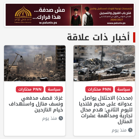
أخبار ذات علاقة
سياسة
PNN مختارات
سياسة
PNN مختارات
(محدث) الاحتلال يواصل
غزة: قصف مدفعي
عدوانه على مخيم قلنديا
ونسف منازل واستهداف
لليوم الثاني: هدم محال
خيام النازحين
تجارية ومداهمة عشرات
منذ يوم
المنازل
منذ يوم