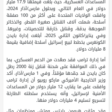
المساعدات العسكرية، حيث بلغت قيمتها 17.9 مليار
دولار في العام التالي. وبحلول مارس/آذار 2024،
وافقت الولايات المتحدة على أكثر من 100 صفقة
أسلحة، شملت آلاف القنابل صغيرة القطر، والذخائر
الموجهة بدقة، وقنابل خارقة للتحصينات، وغيرها.
وفي يناير/كانون الثاني 2025، أبلغت إدارة بايدن
الكونغرس بخطط لبيع إسرائيل أسلحة إضافية بقيمة
8 مليارات دولار.
أما إدارة ترامب فقد صعّدت من الدعم العسكري، بما
في ذلك الموافقة على شحنة قنابل زنة 2000 رطل
كان بايدن قد جمّدها مؤقتاً. وفي 1 مارس/آذار، أكد
وزير الخارجية الأميركي ماركو روبيو أن إدارة ترامب
وافقت على ما يقارب 12 مليار دولار من المساعدات
الأمنية لإسرائيل، وأنه يستخدم سلطته الطارئة
لتسريع تسليم 4 مليارات دولار منها.
وقد وثقت هيومن رايتس ووتش ومنظمات مثل