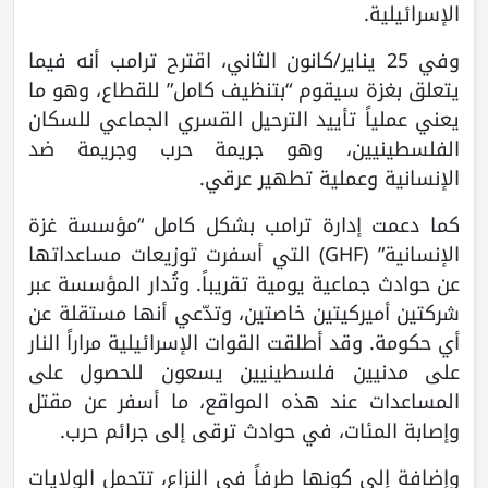
الإسرائيلية.
وفي 25 يناير/كانون الثاني، اقترح ترامب أنه فيما
يتعلق بغزة سيقوم “بتنظيف كامل” للقطاع، وهو ما
يعني عملياً تأييد الترحيل القسري الجماعي للسكان
الفلسطينيين، وهو جريمة حرب وجريمة ضد
الإنسانية وعملية تطهير عرقي.
كما دعمت إدارة ترامب بشكل كامل “مؤسسة غزة
الإنسانية” (GHF) التي أسفرت توزيعات مساعداتها
عن حوادث جماعية يومية تقريباً. وتُدار المؤسسة عبر
شركتين أميركيتين خاصتين، وتدّعي أنها مستقلة عن
أي حكومة. وقد أطلقت القوات الإسرائيلية مراراً النار
على مدنيين فلسطينيين يسعون للحصول على
المساعدات عند هذه المواقع، ما أسفر عن مقتل
وإصابة المئات، في حوادث ترقى إلى جرائم حرب.
وإضافة إلى كونها طرفاً في النزاع، تتحمل الولايات