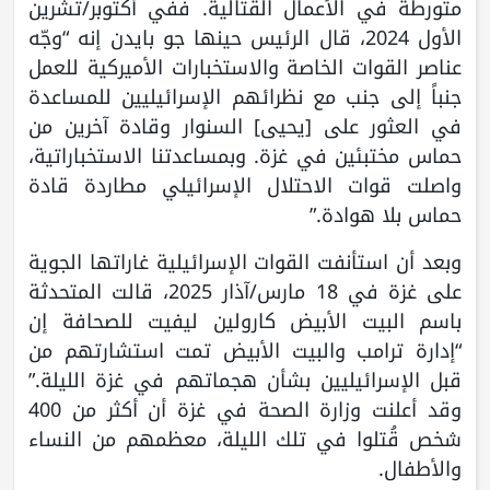
متورطة في الأعمال القتالية. ففي أكتوبر/تشرين
الأول 2024، قال الرئيس حينها جو بايدن إنه “وجّه
عناصر القوات الخاصة والاستخبارات الأميركية للعمل
جنباً إلى جنب مع نظرائهم الإسرائيليين للمساعدة
في العثور على [يحيى] السنوار وقادة آخرين من
حماس مختبئين في غزة. وبمساعدتنا الاستخباراتية،
واصلت قوات الاحتلال الإسرائيلي مطاردة قادة
حماس بلا هوادة.”
وبعد أن استأنفت القوات الإسرائيلية غاراتها الجوية
على غزة في 18 مارس/آذار 2025، قالت المتحدثة
باسم البيت الأبيض كارولين ليفيت للصحافة إن
“إدارة ترامب والبيت الأبيض تمت استشارتهم من
قبل الإسرائيليين بشأن هجماتهم في غزة الليلة.”
وقد أعلنت وزارة الصحة في غزة أن أكثر من 400
شخص قُتلوا في تلك الليلة، معظمهم من النساء
والأطفال.