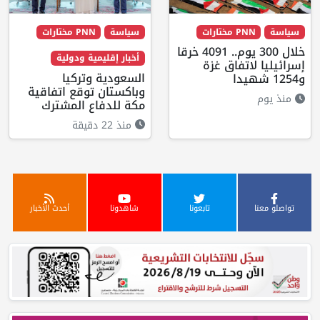
سياسة
PNN مختارات
سياسة
PNN مختارات
خلال 300 يوم.. 4091 خرقا
أخبار إقليمية ودولية
إسرائيليا لاتفاق غزة
السعودية وتركيا
و1254 شهيدا
وباكستان توقع اتفاقية
منذ يوم
مكة للدفاع المشترك
منذ 22 دقيقة
تواصلو معنا
تابعونا
شاهدونا
أحدث الأخبار