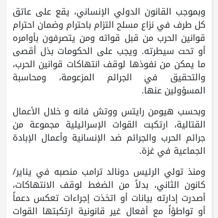
وبموجب القانون الدولي الإنساني، يقع على عاتق
كل طرف في نزاع مسلح التزام باحترام وضمان احترام
قوانين الحرب من قبل قواته ومن يتصرفون بأوامره
أو تحت سيطرته. ويجب على الحكومات بذل أقصى
ما يمكن من نفوذها لوقف انتهاكات قوانين الحرب،
والتحقيق في الجرائم المزعومة، ومحاسبة
المسؤولين عنها.
وبحسب هيومن رايتس ووتش فانه و خلال الأعمال
القتالية، ارتكبت القوات الإسرائيلية مجموعة من
جرائم الحرب والجرائم ضد الإنسانية وأعمال الإبادة
الجماعية في غزة.
ومنذ تولي الرئيس دونالد ترامب منصبه في يناير/
كانون الثاني، بدلاً من الضغط لوقف الانتهاكات،
أصدرت إدارته بيانات أو اتخذت إجراءات تعكس دعماً
أو تواطؤاً مع أفعال غير قانونية ارتكبتها القوات